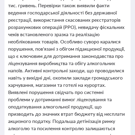
тис. гривень. Перевірки також виявили факти
ведення господарської діяльності без державної
реєстрації, використання скасованих реєстраторів
розрахункових операцій (РРО), невидачу фіскальних
чеків встановленого зразка та реалізацію
необлікованих товарів. Особливо суворо каралися
порушення, пов'язані з обігом підакцизної продукції,
що є ключовим для дотримання законодавства про
ліцензування виробництва та обігу алкогольних
напоїв. Активні контрольні заходи, що проводилися
навіть у вихідні дні, охопили заклади громадського
харчування, магазини та готелі на курортах.
Виявлені порушення свідчать про системні
проблеми у дотриманні вимог ліцензування та
оподаткування алкогольної продукції, що
призводить до значних втрат бюджету від несплати
акцизного податку. Подальша детінізація ринку
алкоголю та посилення контролю залишаються