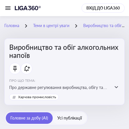
ВХІД ДО LIGA360
Головна
Теми в центрі уваги
Виробництво та обіг алкогольних напоїв
Виробництво та обіг алкогольних
напоїв
ПРО ЩО ТЕМА:
Про державне регулювання виробництва, обігу та
оподаткування алкогольної продукції, про
Харчова промисловість
ліцензування та правові ризики
Головне за добу (AI)
Усі публікації