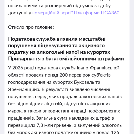
посиланнями та розширений підсумок за добу
доступні у
комерційній версії Платформи LIGA360.
Стисло про головне:
Податкова служба виявила масштабні
порушення ліцензування та акцизного
податку на алкогольні напої на курортах
Прикарпаття з багатомільйонними штрафами
У 2026 році податкова служба Івано-Франківської
області провела понад 200 перевірок суб'єктів
господарювання на курортах Буковель та
Яремчанщина. В результаті виявлено численні
порушення, серед яких продаж алкогольних напоїв
без відповідних ліцензій, відсутність акцизних
марок, а також використання праці неоформлених
працівників. Загальна сума накладених штрафів
перевищила 7,3 млн гривень, а вилучений алкоголь
без марок акцизного податку оцінено у понад 126