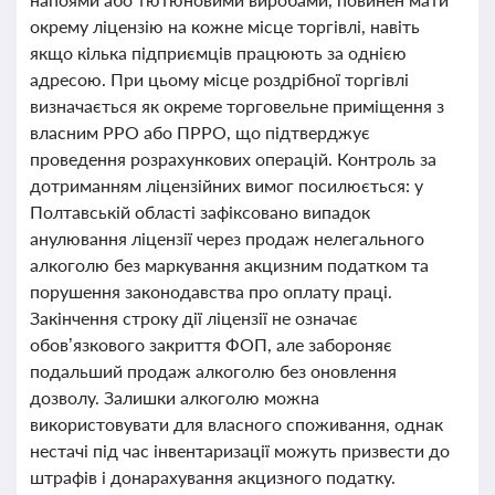
окрему ліцензію на кожне місце торгівлі, навіть
якщо кілька підприємців працюють за однією
адресою. При цьому місце роздрібної торгівлі
визначається як окреме торговельне приміщення з
власним РРО або ПРРО, що підтверджує
проведення розрахункових операцій. Контроль за
дотриманням ліцензійних вимог посилюється: у
Полтавській області зафіксовано випадок
анулювання ліцензії через продаж нелегального
алкоголю без маркування акцизним податком та
порушення законодавства про оплату праці.
Закінчення строку дії ліцензії не означає
обов’язкового закриття ФОП, але забороняє
подальший продаж алкоголю без оновлення
дозволу. Залишки алкоголю можна
використовувати для власного споживання, однак
нестачі під час інвентаризації можуть призвести до
штрафів і донарахування акцизного податку.