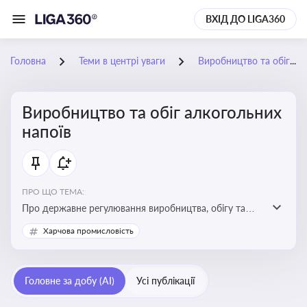
ВХІД ДО LIGA360
Головна
Теми в центрі уваги
Виробництво та обіг алкогольних напоїв
Виробництво та обіг алкогольних
напоїв
ПРО ЩО ТЕМА:
Про державне регулювання виробництва, обігу та
оподаткування алкогольної продукції, про
Харчова промисловість
ліцензування та правові ризики
Головне за добу (AI)
Усі публікації