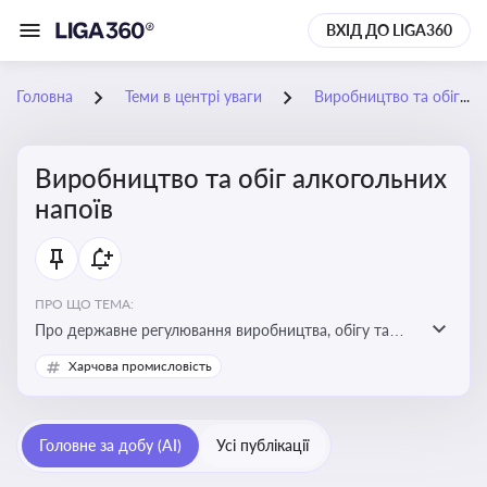
ВХІД ДО LIGA360
Головна
Теми в центрі уваги
Виробництво та обіг алкогольних напоїв
Виробництво та обіг алкогольних
напоїв
ПРО ЩО ТЕМА:
Про державне регулювання виробництва, обігу та
оподаткування алкогольної продукції, про
Харчова промисловість
ліцензування та правові ризики
Головне за добу (AI)
Усі публікації