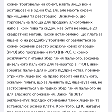
кожен торговельний об'єкт, навіть якщо вони
розташовані в одній будівлі, але мають окремі
приміщення та реєстрацію. Визначено, що
торговельна площа для продажу алкогольних
напоїв, крім пива та сидру, має бути не менше 20
квадратних метрів. Також встановлено, що плата за
ліцензію на роздрібну торгівлю справляється за
кожен окремий реєстр розрахункових операцій
(РРО) або програмний РРО (ПРРО). Окремо
розглянуто питання зберігання пального, зокрема
дизельного пального для генераторів. ФОП, який
зберігає пальне для іншого підприємства, повинен
отримати ліцензію на право зберігання пального,
оскільки пільги, що звільняють від ліцензування, не
застосовуються у випадках зберігання пального не
для власного споживання. Закон № 3817
регламентує порядок отримання таких ліцензій та
встановлює розмір плати. Крім того, ДПС нагадує
про порядок реєстрації місць зберігання спирту