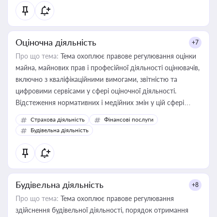
Оціночна діяльність
+7
Про що тема:
Тема охоплює правове регулювання оцінки
майна, майнових прав і професійної діяльності оцінювачів,
включно з кваліфікаційними вимогами, звітністю та
цифровими сервісами у сфері оціночної діяльності.
Відстеження нормативних і медійних змін у цій сфері
корисне для власника бізнесу, керівника, юриста або
Страхова діяльність
Фінансові послуги
бухгалтера під час оподаткування, приватизації, оренди
Будівельна діяльність
державного майна, корпоративних угод і перевірки
статусу суб'єктів оціночної діяльності
Будівельна діяльність
+8
Про що тема:
Тема охоплює правове регулювання
здійснення будівельної діяльності, порядок отримання