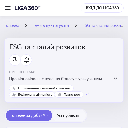
ВХІД ДО LIGA360
Головна
Теми в центрі уваги
ESG та сталий розвиток
ESG та сталий розвиток
ПРО ЩО ТЕМА:
Про відповідальне ведення бізнесу з урахуванням
екологічних, соціальних та управлінських факторів
Паливно-енергетичний комплекс
для досягнення довгострокової сталості
Будівельна діяльність
Транспорт
+4
Головне за добу (AI)
Усі публікації