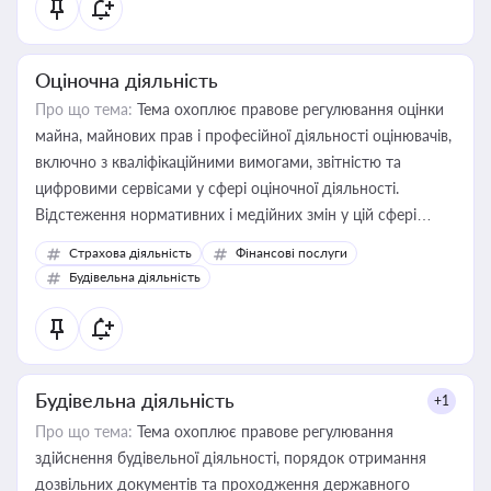
Оціночна діяльність
Про що тема:
Тема охоплює правове регулювання оцінки
майна, майнових прав і професійної діяльності оцінювачів,
включно з кваліфікаційними вимогами, звітністю та
цифровими сервісами у сфері оціночної діяльності.
Відстеження нормативних і медійних змін у цій сфері
корисне для власника бізнесу, керівника, юриста або
Страхова діяльність
Фінансові послуги
бухгалтера під час оподаткування, приватизації, оренди
Будівельна діяльність
державного майна, корпоративних угод і перевірки
статусу суб'єктів оціночної діяльності
Будівельна діяльність
+1
Про що тема:
Тема охоплює правове регулювання
здійснення будівельної діяльності, порядок отримання
дозвільних документів та проходження державного