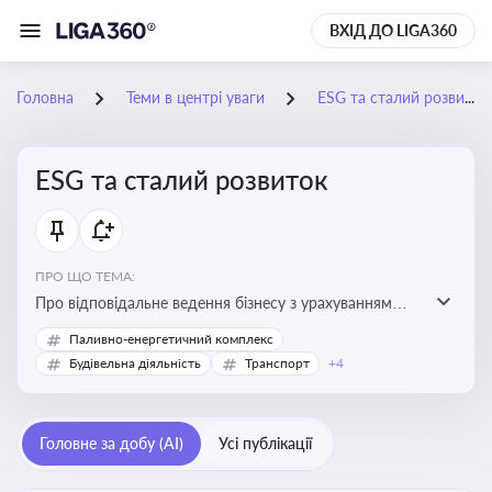
ВХІД ДО LIGA360
Головна
Теми в центрі уваги
ESG та сталий розвиток
ESG та сталий розвиток
ПРО ЩО ТЕМА:
Про відповідальне ведення бізнесу з урахуванням
екологічних, соціальних та управлінських факторів
Паливно-енергетичний комплекс
для досягнення довгострокової сталості
Будівельна діяльність
Транспорт
+4
Головне за добу (AI)
Усі публікації