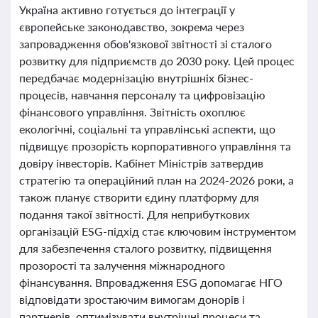
Україна активно готується до інтеграції у
європейське законодавство, зокрема через
запровадження обов'язкової звітності зі сталого
розвитку для підприємств до 2030 року. Цей процес
передбачає модернізацію внутрішніх бізнес-
процесів, навчання персоналу та цифровізацію
фінансового управління. Звітність охоплює
екологічні, соціальні та управлінські аспекти, що
підвищує прозорість корпоративного управління та
довіру інвесторів. Кабінет Міністрів затвердив
стратегію та операційний план на 2024-2026 роки, а
також планує створити єдину платформу для
подання такої звітності. Для неприбуткових
організацій ESG-підхід стає ключовим інструментом
для забезпечення сталого розвитку, підвищення
прозорості та залучення міжнародного
фінансування. Впровадження ESG допомагає НГО
відповідати зростаючим вимогам донорів і
партнерів, оптимізувати внутрішні процеси та