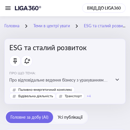
ВХІД ДО LIGA360
Головна
Теми в центрі уваги
ESG та сталий розвиток
ESG та сталий розвиток
ПРО ЩО ТЕМА:
Про відповідальне ведення бізнесу з урахуванням
екологічних, соціальних та управлінських факторів
Паливно-енергетичний комплекс
для досягнення довгострокової сталості
Будівельна діяльність
Транспорт
+4
Головне за добу (AI)
Усі публікації