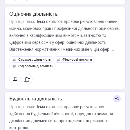
Оціночна діяльність
Про що тема:
Тема охоплює правове регулювання оцінки
майна, майнових прав і професійної діяльності оцінювачів,
включно з кваліфікаційними вимогами, звітністю та
цифровими сервісами у сфері оціночної діяльності.
Відстеження нормативних і медійних змін у цій сфері
корисне для власника бізнесу, керівника, юриста або
Страхова діяльність
Фінансові послуги
бухгалтера під час оподаткування, приватизації, оренди
Будівельна діяльність
державного майна, корпоративних угод і перевірки
статусу суб'єктів оціночної діяльності
Будівельна діяльність
+1
Про що тема:
Тема охоплює правове регулювання
здійснення будівельної діяльності, порядок отримання
дозвільних документів та проходження державного
контролю