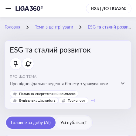
ВХІД ДО LIGA360
Головна
Теми в центрі уваги
ESG та сталий розвиток
ESG та сталий розвиток
ПРО ЩО ТЕМА:
Про відповідальне ведення бізнесу з урахуванням
екологічних, соціальних та управлінських факторів
Паливно-енергетичний комплекс
для досягнення довгострокової сталості
Будівельна діяльність
Транспорт
+4
Головне за добу (AI)
Усі публікації