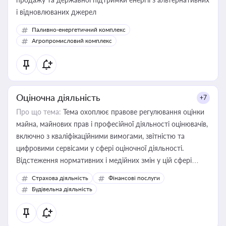
і відновлюваних джерел
Паливно-енергетичний комплекс
Агропромисловий комплекс
Оціночна діяльність
+7
Про що тема:
Тема охоплює правове регулювання оцінки
майна, майнових прав і професійної діяльності оцінювачів,
включно з кваліфікаційними вимогами, звітністю та
цифровими сервісами у сфері оціночної діяльності.
Відстеження нормативних і медійних змін у цій сфері
корисне для власника бізнесу, керівника, юриста або
Страхова діяльність
Фінансові послуги
бухгалтера під час оподаткування, приватизації, оренди
Будівельна діяльність
державного майна, корпоративних угод і перевірки
статусу суб'єктів оціночної діяльності