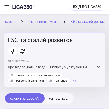
ВХІД ДО LIGA360
Головна
Теми в центрі уваги
ESG та сталий розвиток
ESG та сталий розвиток
ПРО ЩО ТЕМА:
Про відповідальне ведення бізнесу з урахуванням
екологічних, соціальних та управлінських факторів
Паливно-енергетичний комплекс
для досягнення довгострокової сталості
Будівельна діяльність
Транспорт
+4
Головне за добу (AI)
Усі публікації