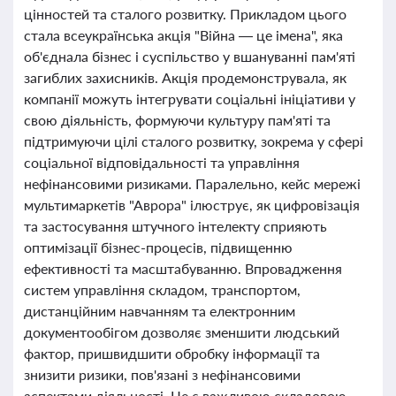
цінностей та сталого розвитку. Прикладом цього
стала всеукраїнська акція "Війна — це імена", яка
об'єднала бізнес і суспільство у вшануванні пам'яті
загиблих захисників. Акція продемонструвала, як
компанії можуть інтегрувати соціальні ініціативи у
свою діяльність, формуючи культуру пам'яті та
підтримуючи цілі сталого розвитку, зокрема у сфері
соціальної відповідальності та управління
нефінансовими ризиками. Паралельно, кейс мережі
мультимаркетів "Аврора" ілюструє, як цифровізація
та застосування штучного інтелекту сприяють
оптимізації бізнес-процесів, підвищенню
ефективності та масштабуванню. Впровадження
систем управління складом, транспортом,
дистанційним навчанням та електронним
документообігом дозволяє зменшити людський
фактор, пришвидшити обробку інформації та
знизити ризики, пов'язані з нефінансовими
аспектами діяльності. Це є важливою складовою