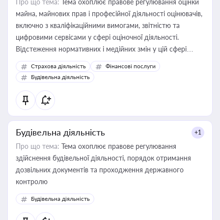
Про що тема:
Тема охоплює правове регулювання оцінки
майна, майнових прав і професійної діяльності оцінювачів,
включно з кваліфікаційними вимогами, звітністю та
цифровими сервісами у сфері оціночної діяльності.
Відстеження нормативних і медійних змін у цій сфері
корисне для власника бізнесу, керівника, юриста або
Страхова діяльність
Фінансові послуги
бухгалтера під час оподаткування, приватизації, оренди
Будівельна діяльність
державного майна, корпоративних угод і перевірки
статусу суб'єктів оціночної діяльності
Будівельна діяльність
+1
Про що тема:
Тема охоплює правове регулювання
здійснення будівельної діяльності, порядок отримання
дозвільних документів та проходження державного
контролю
Будівельна діяльність