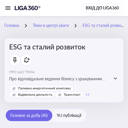
ВХІД ДО LIGA360
Головна
Теми в центрі уваги
ESG та сталий розвиток
ESG та сталий розвиток
ПРО ЩО ТЕМА:
Про відповідальне ведення бізнесу з урахуванням
екологічних, соціальних та управлінських факторів
Паливно-енергетичний комплекс
для досягнення довгострокової сталості
Будівельна діяльність
Транспорт
+4
Головне за добу (AI)
Усі публікації