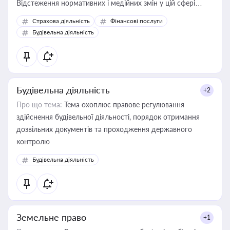
Відстеження нормативних і медійних змін у цій сфері
корисне для власника бізнесу, керівника, юриста або
Страхова діяльність
Фінансові послуги
бухгалтера під час оподаткування, приватизації, оренди
Будівельна діяльність
державного майна, корпоративних угод і перевірки
статусу суб'єктів оціночної діяльності
Будівельна діяльність
+2
Про що тема:
Тема охоплює правове регулювання
здійснення будівельної діяльності, порядок отримання
дозвільних документів та проходження державного
контролю
Будівельна діяльність
Земельне право
+1