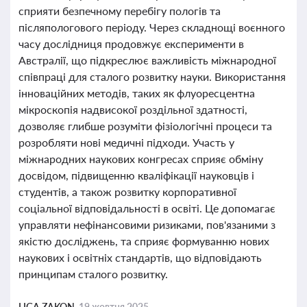
сприяти безпечному перебігу пологів та
післяпологового періоду. Через складнощі воєнного
часу дослідниця продовжує експерименти в
Австралії, що підкреслює важливість міжнародної
співпраці для сталого розвитку науки. Використання
інноваційних методів, таких як флуоресцентна
мікроскопія надвисокої роздільної здатності,
дозволяє глибше розуміти фізіологічні процеси та
розробляти нові медичні підходи. Участь у
міжнародних наукових конгресах сприяє обміну
досвідом, підвищенню кваліфікації науковців і
студентів, а також розвитку корпоративної
соціальної відповідальності в освіті. Це допомагає
управляти нефінансовими ризиками, пов'язаними з
якістю досліджень, та сприяє формуванню нових
наукових і освітніх стандартів, що відповідають
принципам сталого розвитку.
LIGA ZAKON,
19 жовтня 2025