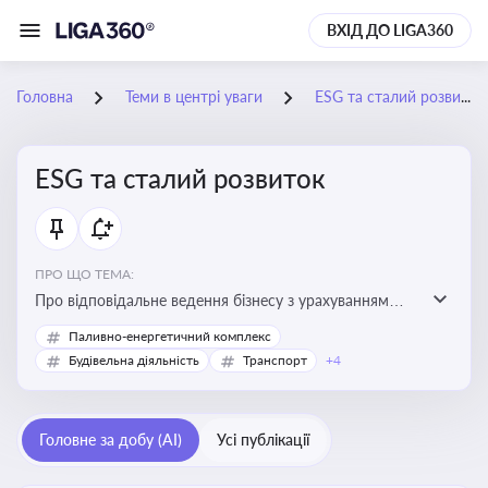
ВХІД ДО LIGA360
Головна
Теми в центрі уваги
ESG та сталий розвиток
ESG та сталий розвиток
ПРО ЩО ТЕМА:
Про відповідальне ведення бізнесу з урахуванням
екологічних, соціальних та управлінських факторів
Паливно-енергетичний комплекс
для досягнення довгострокової сталості
Будівельна діяльність
Транспорт
+4
Головне за добу (AI)
Усі публікації