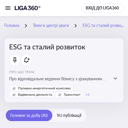
ВХІД ДО LIGA360
Головна
Теми в центрі уваги
ESG та сталий розвиток
ESG та сталий розвиток
ПРО ЩО ТЕМА:
Про відповідальне ведення бізнесу з урахуванням
екологічних, соціальних та управлінських факторів
Паливно-енергетичний комплекс
для досягнення довгострокової сталості
Будівельна діяльність
Транспорт
+4
Головне за добу (AI)
Усі публікації