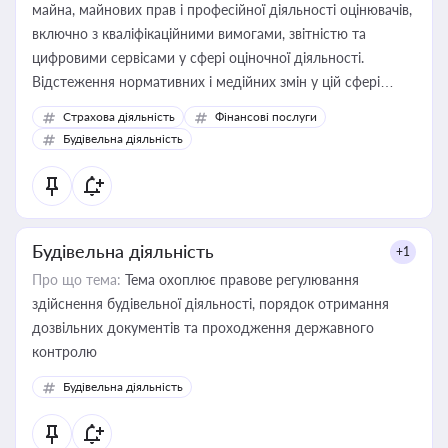
майна, майнових прав і професійної діяльності оцінювачів,
включно з кваліфікаційними вимогами, звітністю та
цифровими сервісами у сфері оціночної діяльності.
Відстеження нормативних і медійних змін у цій сфері
корисне для власника бізнесу, керівника, юриста або
Страхова діяльність
Фінансові послуги
бухгалтера під час оподаткування, приватизації, оренди
Будівельна діяльність
державного майна, корпоративних угод і перевірки
статусу суб'єктів оціночної діяльності
Будівельна діяльність
+1
Про що тема:
Тема охоплює правове регулювання
здійснення будівельної діяльності, порядок отримання
дозвільних документів та проходження державного
контролю
Будівельна діяльність