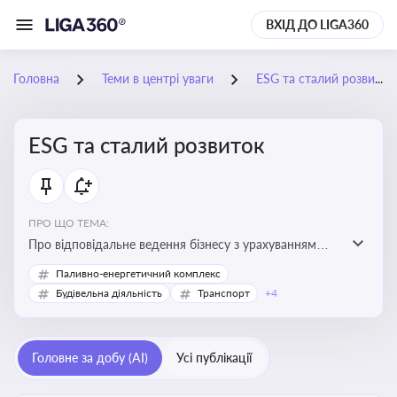
ВХІД ДО LIGA360
Головна
Теми в центрі уваги
ESG та сталий розвиток
ESG та сталий розвиток
ПРО ЩО ТЕМА:
Про відповідальне ведення бізнесу з урахуванням
екологічних, соціальних та управлінських факторів
Паливно-енергетичний комплекс
для досягнення довгострокової сталості
Будівельна діяльність
Транспорт
+4
Головне за добу (AI)
Усі публікації