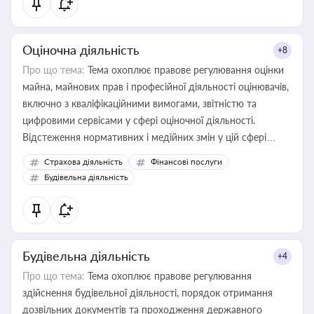
Оціночна діяльність
+8
Про що тема:
Тема охоплює правове регулювання оцінки
майна, майнових прав і професійної діяльності оцінювачів,
включно з кваліфікаційними вимогами, звітністю та
цифровими сервісами у сфері оціночної діяльності.
Відстеження нормативних і медійних змін у цій сфері
корисне для власника бізнесу, керівника, юриста або
Страхова діяльність
Фінансові послуги
бухгалтера під час оподаткування, приватизації, оренди
Будівельна діяльність
державного майна, корпоративних угод і перевірки
статусу суб'єктів оціночної діяльності
Будівельна діяльність
+4
Про що тема:
Тема охоплює правове регулювання
здійснення будівельної діяльності, порядок отримання
дозвільних документів та проходження державного