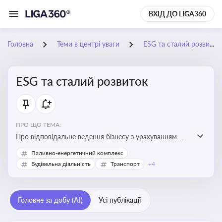
ВХІД ДО LIGA360
Головна
Теми в центрі уваги
ESG та сталий розвиток
ESG та сталий розвиток
ПРО ЩО ТЕМА:
Про відповідальне ведення бізнесу з урахуванням
екологічних, соціальних та управлінських факторів
Паливно-енергетичний комплекс
для досягнення довгострокової сталості
Будівельна діяльність
Транспорт
+4
Головне за добу (AI)
Усі публікації