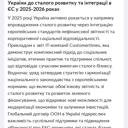
України до сталого розвитку та інтеграції в
ЄС у 2025-2026 роках
У 2025 році Україна активно рухається у напрямку
впровадження сталого розвитку через інтеграцію
європейських стандартів нефінансової звітності та
корпоративної соціальної відповідальності.
Прикладом є звіт ІТ-компанії Customertimes, яка
демонструє комплексний підхід до соціальних
ініціатив, етичних практик та підтримки спільнот,
що відповідає сучасним вимогам сталого бізнесу.
Водночас уряд затвердив стратегію гармонізації
національного законодавства з європейськими
нормами, що включає обов’язкову звітність зі
сталого розвитку та розвиток зеленого
фінансування, що відкриває нові можливості для
модернізації економіки та залучення інвестицій.
Глобальний договір ООН в Україні підкреслює
важливість суспільної підтримки та підвищення
обізнаності про ESG-принципи, які стають базою