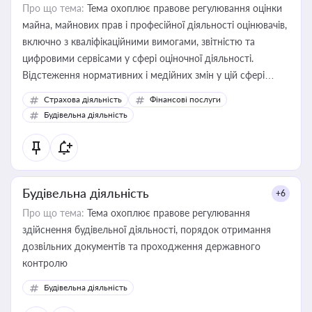
Про що тема:
Тема охоплює правове регулювання оцінки
майна, майнових прав і професійної діяльності оцінювачів,
включно з кваліфікаційними вимогами, звітністю та
цифровими сервісами у сфері оціночної діяльності.
Відстеження нормативних і медійних змін у цій сфері
корисне для власника бізнесу, керівника, юриста або
Страхова діяльність
Фінансові послуги
бухгалтера під час оподаткування, приватизації, оренди
Будівельна діяльність
державного майна, корпоративних угод і перевірки
статусу суб'єктів оціночної діяльності
Будівельна діяльність
+6
Про що тема:
Тема охоплює правове регулювання
здійснення будівельної діяльності, порядок отримання
дозвільних документів та проходження державного
контролю
Будівельна діяльність