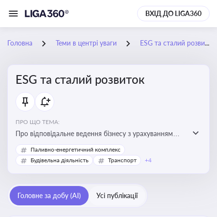
ВХІД ДО LIGA360
Головна
Теми в центрі уваги
ESG та сталий розвиток
ESG та сталий розвиток
ПРО ЩО ТЕМА:
Про відповідальне ведення бізнесу з урахуванням
екологічних, соціальних та управлінських факторів
Паливно-енергетичний комплекс
для досягнення довгострокової сталості
Будівельна діяльність
Транспорт
+4
Головне за добу (AI)
Усі публікації