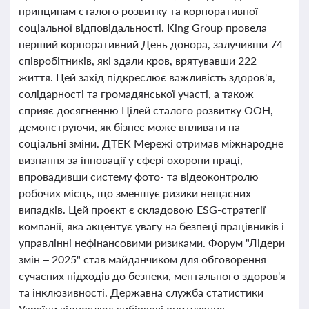
принципам сталого розвитку та корпоративної
соціальної відповідальності. King Group провела
перший корпоративний День донора, залучивши 74
співробітників, які здали кров, врятувавши 222
життя. Цей захід підкреслює важливість здоров'я,
солідарності та громадянської участі, а також
сприяє досягненню Цілей сталого розвитку ООН,
демонструючи, як бізнес може впливати на
соціальні зміни. ДТЕК Мережі отримав міжнародне
визнання за інновації у сфері охорони праці,
впровадивши систему фото- та відеоконтролю
робочих місць, що зменшує ризики нещасних
випадків. Цей проєкт є складовою ESG-стратегії
компанії, яка акцентує увагу на безпеці працівників і
управлінні нефінансовими ризиками. Форум "Лідери
змін – 2025" став майданчиком для обговорення
сучасних підходів до безпеки, ментального здоров'я
та інклюзивності. Державна служба статистики
України відновлює вибіркові опитування