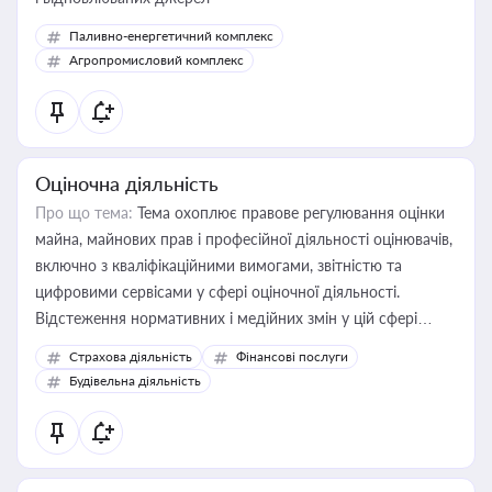
Паливно-енергетичний комплекс
Агропромисловий комплекс
Оціночна діяльність
Про що тема:
Тема охоплює правове регулювання оцінки
майна, майнових прав і професійної діяльності оцінювачів,
включно з кваліфікаційними вимогами, звітністю та
цифровими сервісами у сфері оціночної діяльності.
Відстеження нормативних і медійних змін у цій сфері
корисне для власника бізнесу, керівника, юриста або
Страхова діяльність
Фінансові послуги
бухгалтера під час оподаткування, приватизації, оренди
Будівельна діяльність
державного майна, корпоративних угод і перевірки
статусу суб'єктів оціночної діяльності