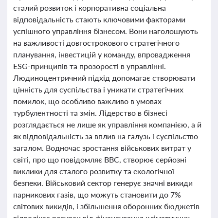
сталий розвиток і корпоративна соціальна
відповідальність стають ключовими факторами
успішного управління бізнесом. Вони наголошують
на важливості довгострокового стратегічного
планування, інвестицій у команду, впровадження
ESG-принципів та прозорості в управлінні.
Людиноцентричний підхід допомагає створювати
цінність для суспільства і уникати стратегічних
помилок, що особливо важливо в умовах
турбулентності та змін. Лідерство в бізнесі
розглядається не лише як управління компанією, а й
як відповідальність за вплив на галузь і суспільство
загалом. Водночас зростання військових витрат у
світі, про що повідомляє BBC, створює серйозні
виклики для сталого розвитку та екологічної
безпеки. Військовий сектор генерує значні викиди
парникових газів, що можуть становити до 7%
світових викидів, і збільшення оборонних бюджетів
відволікає ресурси від фінансування кліматичних