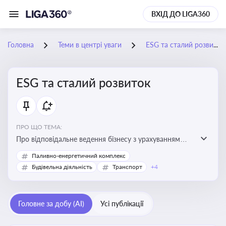
ВХІД ДО LIGA360
Головна
Теми в центрі уваги
ESG та сталий розвиток
ESG та сталий розвиток
ПРО ЩО ТЕМА:
Про відповідальне ведення бізнесу з урахуванням
екологічних, соціальних та управлінських факторів
Паливно-енергетичний комплекс
для досягнення довгострокової сталості
Будівельна діяльність
Транспорт
+4
Головне за добу (AI)
Усі публікації