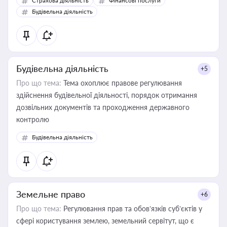
Страхова діяльність
Фінансові послуги
бухгалтера під час оподаткування, приватизації, оренди
Будівельна діяльність
державного майна, корпоративних угод і перевірки
статусу суб'єктів оціночної діяльності
Будівельна діяльність
+5
Про що тема:
Тема охоплює правове регулювання
здійснення будівельної діяльності, порядок отримання
дозвільних документів та проходження державного
контролю
Будівельна діяльність
Земельне право
+6
Про що тема:
Регулювання прав та обов’язків суб’єктів у
сфері користування землею, земельний сервітут, що є