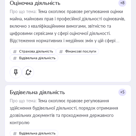
Оціночна діяльність
+8
Про що тема:
Тема охоплює правове регулювання оцінки
майна, майнових прав і професійної діяльності оцінювачів,
включно з кваліфікаційними вимогами, звітністю та
цифровими сервісами у сфері оціночної діяльності.
Відстеження нормативних і медійних змін у цій сфері
корисне для власника бізнесу, керівника, юриста або
Страхова діяльність
Фінансові послуги
бухгалтера під час оподаткування, приватизації, оренди
Будівельна діяльність
державного майна, корпоративних угод і перевірки
статусу суб'єктів оціночної діяльності
Будівельна діяльність
+5
Про що тема:
Тема охоплює правове регулювання
здійснення будівельної діяльності, порядок отримання
дозвільних документів та проходження державного
контролю
Будівельна діяльність