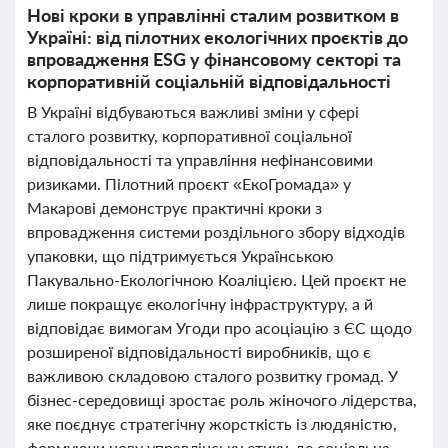
Нові кроки в управлінні сталим розвитком в
Україні: від пілотних екологічних проєктів до
впровадження ESG у фінансовому секторі та
корпоративній соціальній відповідальності
В Україні відбуваються важливі зміни у сфері
сталого розвитку, корпоративної соціальної
відповідальності та управління нефінансовими
ризиками. Пілотний проєкт «ЕкоГромада» у
Макарові демонструє практичні кроки з
впровадження системи роздільного збору відходів
упаковки, що підтримується Українською
Пакувально-Екологічною Коаліцією. Цей проєкт не
лише покращує екологічну інфраструктуру, а й
відповідає вимогам Угоди про асоціацію з ЄС щодо
розширеної відповідальності виробників, що є
важливою складовою сталого розвитку громад. У
бізнес-середовищі зростає роль жіночого лідерства,
яке поєднує стратегічну жорсткість із людяністю,
формуючи нову управлінську етику, де соціальна