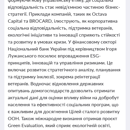
відповідальність стає невід'ємною частиною бізнес-
стратегії. Приклади компаній, таких як Octava
Capital та BROCARD, ілюструють, як корпоративна
соціальна відповідальність, підтримка ветеранів,
екологічні ініціативи та інновації сприяють стійкості
та розвитку в умовах кризи. У фінансовому секторі
Національний банк України під керівництвом Ігоря
Лужанського посилює впровадження ESG-
принципів, інновацій та управління ризиками. Це
включає розвиток стратегічного аналізу, планування
та підтримку інклюзії, зокрема реінтеграції
ветеранів. Водночас відновлення державних
опитувань домогосподарств дозволить отримати
актуальні дані для оцінки впливу війни на добробут
населення та ефективності соціальних програм, що
є важливим для досягнення Цілей сталого розвитку
ООН. Також міжнародне визнання отримав проєкт
Green Evaluation, який сприяє екологічній освіті,