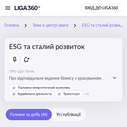
ВХІД ДО LIGA360
Головна
Теми в центрі уваги
ESG та сталий розвиток
ESG та сталий розвиток
ПРО ЩО ТЕМА:
Про відповідальне ведення бізнесу з урахуванням
екологічних, соціальних та управлінських факторів
Паливно-енергетичний комплекс
для досягнення довгострокової сталості
Будівельна діяльність
Транспорт
+4
Головне за добу (AI)
Усі публікації