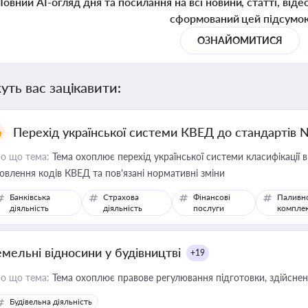
Повний AI-огляд дня та посилання на всі новини, статті, віде
сформований цей підсумо
ОЗНАЙОМИТИСЯ
уть вас зацікавити:
Перехід української системи КВЕД до стандартів 
о що тема:
Тема охоплює перехід української системи класифікації в
овлення кодів КВЕД та пов'язані нормативні зміни
Банківська
Страхова
Фінансові
Паливн
діяльність
діяльність
послуги
компле
емельні відносини у будівництві
+19
о що тема:
Тема охоплює правове регулювання підготовки, здійсненн
Будівельна діяльність