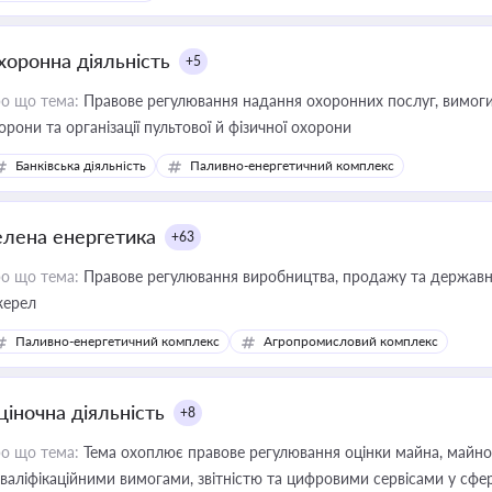
хоронна діяльність
+5
о що тема:
Правове регулювання надання охоронних послуг, вимоги д
орони та організації пультової й фізичної охорони
Банківська діяльність
Паливно-енергетичний комплекс
елена енергетика
+63
о що тема:
Правове регулювання виробництва, продажу та державної
ерел
Паливно-енергетичний комплекс
Агропромисловий комплекс
ціночна діяльність
+8
о що тема:
Тема охоплює правове регулювання оцінки майна, майнови
кваліфікаційними вимогами, звітністю та цифровими сервісами у сфер