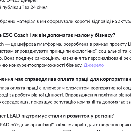
3 публікації за 24 січня
ібраних матеріалів ми сформували короткі відповіді на актуал
 ESG Coach і як він допомагає малому бізнесу?
h — це цифрова платформа, розроблена в рамках проекту L
ствам впроваджувати принципи екологічної, соціальної та к
. Вона поєднує самооцінку, навчання та персоналізовані ре
нню конкурентоспроможності бізнесу.
Джерело
чення має справедлива оплата праці для корпоративно
ива оплата праці є ключовим елементом корпоративної соціа
роді за роботу рівної цінності. Впровадження політики рівн
 середовища, покращує репутацію компанії та допомагає за
кт LEAD підтримує сталий розвиток у регіоні?
EAD об'єднав організації з кількох країн для створення практ