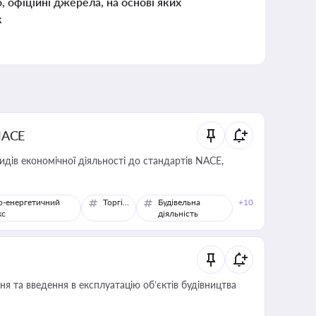
о, офіційні джерела, на основі яких
к
NACE
идів економічної діяльності до стандартів NACE,
о-енергетичний
Торгівля
Будівельна
+10
кс
діяльність
я та введення в експлуатацію об’єктів будівництва