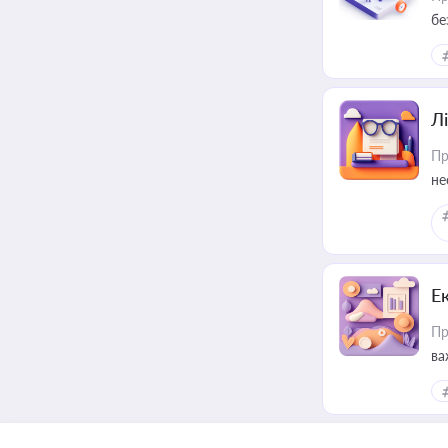
бе
Лі
Пр
не
Е
Пр
ва
за