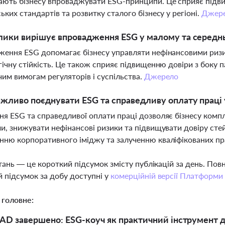
ють бізнесу впроваджувати ESG-принципи. Це сприяє підв
ьких стандартів та розвитку сталого бізнесу у регіоні.
Джер
лики вирішує впровадження ESG у малому та середнь
ення ESG допомагає бізнесу управляти нефінансовими ризи
гічну стійкість. Це також сприяє підвищенню довіри з боку па
им вимогам регуляторів і суспільства.
Джерело
жливо поєднувати ESG та справедливу оплату праці у
я ESG та справедливої оплати праці дозволяє бізнесу комп
и, знижувати нефінансові ризики та підвищувати довіру сте
ню корпоративного іміджу та залученню кваліфікованих пр
тань — це короткий підсумок змісту публікацій за день. По
 підсумок за добу доступні у
комерційній версії Платформи
 головне:
AD завершено: ESG-коуч як практичний інструмент д