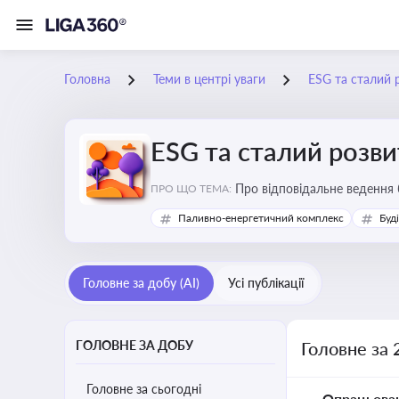
Головна
Теми в центрі уваги
ESG та сталий 
ESG та сталий розви
Про відповідальне ведення 
ПРО ЩО ТЕМА:
Паливно-енергетичний комплекс
Буд
Головне за добу (AI)
Усі публікації
ГОЛОВНЕ ЗА ДОБУ
Головне за 
Головне за сьогодні
Опрацьова