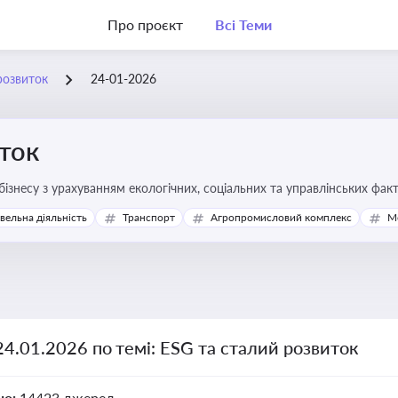
Про проєкт
Всі Теми
розвиток
24-01-2026
ток
бізнесу з урахуванням екологічних, соціальних та управлінських фак
івельна діяльність
Транспорт
Агропромисловий комплекс
М
24.01.2026 по темі: ESG та сталий розвиток
но:
14423 джерел