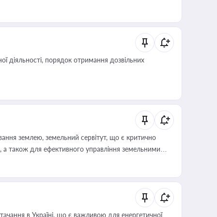
иста або бухгалтера під час оподаткування,
 статусу суб'єктів оціночної діяльності
ої діяльності, порядок отримання дозвільних
ування землею, земельний сервітут, що є критично
, а також для ефективного управління земельними
ачання в Україні, що є важливою для енергетичної