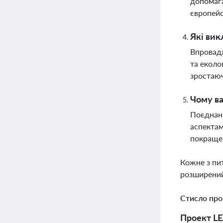
допомага
європейс
Які вик
Впровадж
та еколо
зростаюч
Чому ва
Поєднанн
аспектам
покращен
Кожне з пи
розширений
Стисло про
Проект LE