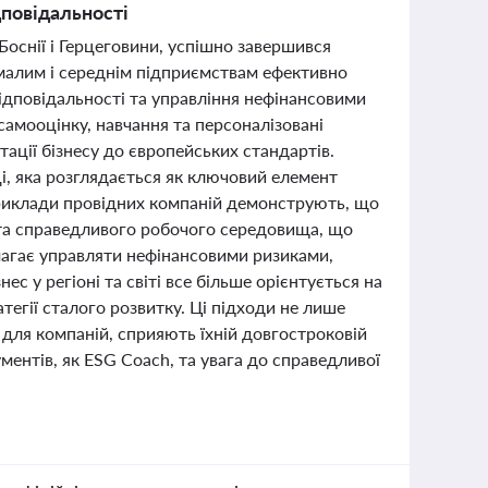
дповідальності
 Боснії і Герцеговини, успішно завершився
малим і середнім підприємствам ефективно
ідповідальності та управління нефінансовими
амооцінку, навчання та персоналізовані
ції бізнесу до європейських стандартів.
, яка розглядається як ключовий елемент
 приклади провідних компаній демонструють, що
 та справедливого робочого середовища, що
магає управляти нефінансовими ризиками,
ес у регіоні та світі все більше орієнтується на
тегії сталого розвитку. Ці підходи не лише
для компаній, сприяють їхній довгостроковій
ментів, як ESG Coach, та увага до справедливої