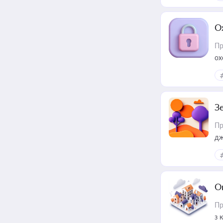
О
Пр
ох
З
Пр
дж
О
Пр
з 