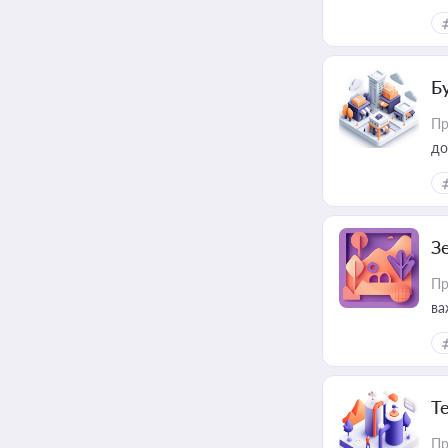
ме
пр
Б
Пр
до
З
Пр
ва
ре
Т
Пр