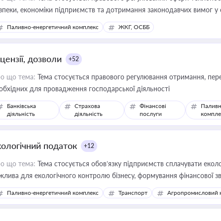
зпеки, економіки підприємств та дотримання законодавчих вимог у
Паливно-енергетичний комплекс
ЖКГ, ОСББ
цензії, дозволи
+52
о що тема:
Тема стосується правового регулювання отримання, пере
обхідних для провадження господарської діяльності
Банківська
Страхова
Фінансові
Паливн
діяльність
діяльність
послуги
компле
кологічний податок
+12
о що тема:
Тема стосується обов’язку підприємств сплачувати еколо
жлива для екологічного контролю бізнесу, формування фінансової 
конодавства
Паливно-енергетичний комплекс
Транспорт
Агропромисловий 