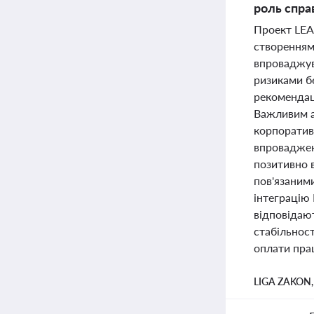
роль спра
Проект LEAD
створенням
впроваджув
ризиками б
рекомендац
Важливим а
корпоративн
впроваджен
позитивно 
пов'язаними
інтеграцію 
відповідаю
стабільност
оплати пра
LIGA ZAKON