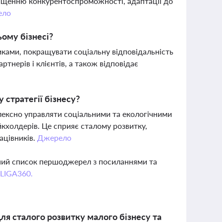
ищенню конкурентоспроможності, адаптації до
ело
ому бізнесі?
ками, покращувати соціальну відповідальність
ртнерів і клієнтів, а також відповідає
 стратегії бізнесу?
лексно управляти соціальними та екологічними
йкхолдерів. Це сприяє сталому розвитку,
ацівників.
Джерело
вний список першоджерел з посиланнями та
 LIGA360.
ля сталого розвитку малого бізнесу та