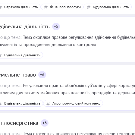
дійних змін у цій сфері корисне для власника бізнесу, керівника, юр
Страхова діяльність
Фінансові послуги
Будівельна діяльність
иватизації, оренди державного майна, корпоративних угод і перевірки
удівельна діяльність
+5
о що тема:
Тема охоплює правове регулювання здійснення будівельн
кументів та проходження державного контролю
Будівельна діяльність
емельне право
+6
о що тема:
Регулювання прав та обов’язків суб’єктів у сфері корист
жливим для захисту майнових прав власників, орендарів та держави
сурсами
Будівельна діяльність
Агропромисловий комплекс
еплоенергетика
+6
о що тема:
Тема стосується правового регулювання сфери теплопост