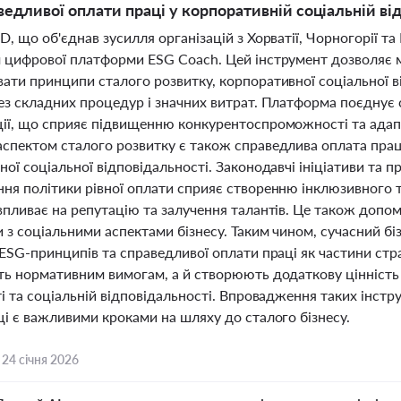
ведливої оплати праці у корпоративній соціальній ві
, що об'єднав зусилля організацій з Хорватії, Чорногорії та
 цифрової платформи ESG Coach. Цей інструмент дозволяє 
ати принципи сталого розвитку, корпоративної соціальної в
ез складних процедур і значних витрат. Платформа поєднує с
ії, що сприяє підвищенню конкурентоспроможності та адапта
спектом сталого розвитку є також справедлива оплата праці
ої соціальної відповідальності. Законодавчі ініціативи та
ня політики рівної оплати сприяє створенню інклюзивного
впливає на репутацію та залучення талантів. Це також допо
 з соціальними аспектами бізнесу. Таким чином, сучасний бізн
ESG-принципів та справедливої оплати праці як частини стра
ть нормативним вимогам, а й створюють додаткову цінність 
і та соціальній відповідальності. Впровадження таких інстру
ці є важливими кроками на шляху до сталого бізнесу.
,
24 січня 2026