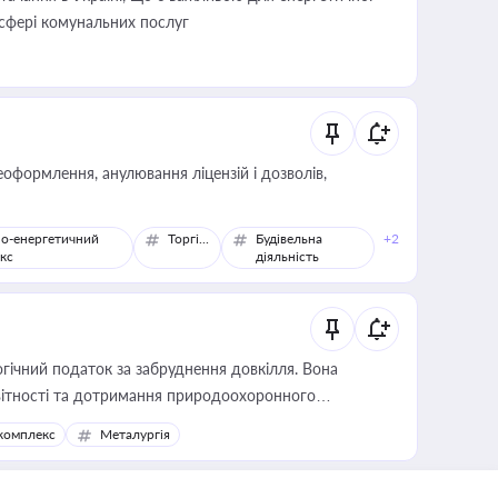
 сфері комунальних послуг
оформлення, анулювання ліцензій і дозволів,
о-енергетичний
Торгівля
Будівельна
+2
кс
діяльність
гічний податок за забруднення довкілля. Вона
звітності та дотримання природоохоронного
комплекс
Металургія