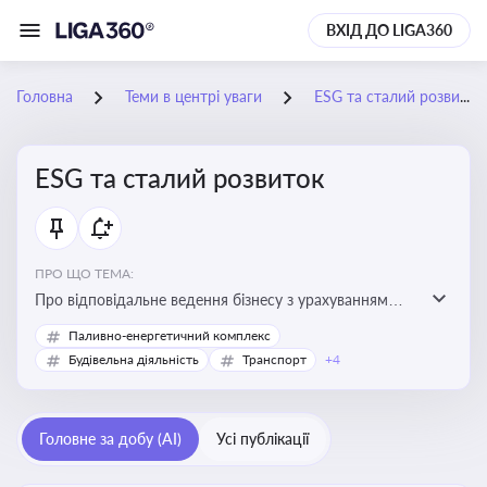
ВХІД ДО LIGA360
Головна
Теми в центрі уваги
ESG та сталий розвиток
ESG та сталий розвиток
ПРО ЩО ТЕМА:
Про відповідальне ведення бізнесу з урахуванням
екологічних, соціальних та управлінських факторів
Паливно-енергетичний комплекс
для досягнення довгострокової сталості
Будівельна діяльність
Транспорт
+4
Головне за добу (AI)
Усі публікації