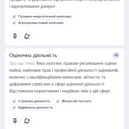
і відновлюваних джерел
Паливно-енергетичний комплекс
Агропромисловий комплекс
Оціночна діяльність
+8
Про що тема:
Тема охоплює правове регулювання оцінки
майна, майнових прав і професійної діяльності оцінювачів,
включно з кваліфікаційними вимогами, звітністю та
цифровими сервісами у сфері оціночної діяльності.
Відстеження нормативних і медійних змін у цій сфері
корисне для власника бізнесу, керівника, юриста або
Страхова діяльність
Фінансові послуги
бухгалтера під час оподаткування, приватизації, оренди
Будівельна діяльність
державного майна, корпоративних угод і перевірки
статусу суб'єктів оціночної діяльності