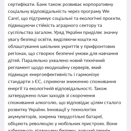
сертифікати. Банк також розвиває корпоративну
соціальну відповідальність через програму We
Care!, що підтримує соціальні та екологічні проєкти,
підвищуючи стійкість аграрного сектору та
суспільства загалом. Уряд України приділяє значну
увагу безпеці освіти, виділяючи кошти на
облаштування шкільних укриттів у прифронтових
регіонах, що створює безпечні умови для навчання
дітей. Паралельно ухвалено новий технічний
регламент щодо екодизайну серверів, який
підвищує енергоефективність і гармонізує
стандарти з ЄС, сприяючи зниженню споживання
енергії та екологічній відповідальності. Також
затверджено план заходів зі скорочення
споживання алкоголю, що відповідає цілям сталого
розвитку України. Інновації у технологіях
акумуляторів, зокрема твердотільні батареї,
обіцяють революцію у мобільних пристроях. Вони
забезпечать підвищену безпеку, довший термін