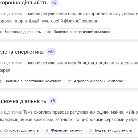
хоронна діяльність
+5
о що тема:
Правове регулювання надання охоронних послуг, вимоги д
орони та організації пультової й фізичної охорони
Банківська діяльність
Паливно-енергетичний комплекс
елена енергетика
+63
о що тема:
Правове регулювання виробництва, продажу та державної
ерел
Паливно-енергетичний комплекс
Агропромисловий комплекс
ціночна діяльність
+8
о що тема:
Тема охоплює правове регулювання оцінки майна, майнови
кваліфікаційними вимогами, звітністю та цифровими сервісами у сфер
дійних змін у цій сфері корисне для власника бізнесу, керівника, юр
Страхова діяльність
Фінансові послуги
Будівельна діяльність
иватизації, оренди державного майна, корпоративних угод і перевірки