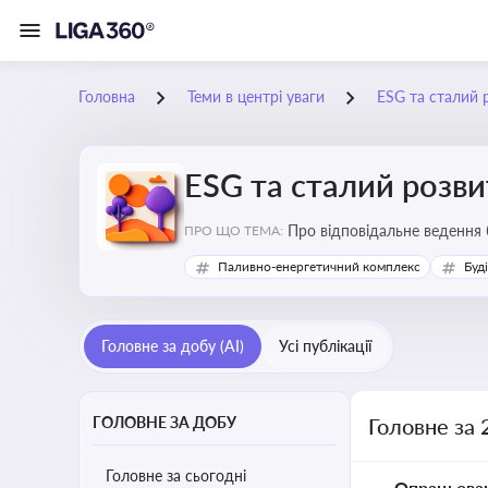
Головна
Теми в центрі уваги
ESG та сталий 
ESG та сталий розви
Про відповідальне ведення 
ПРО ЩО ТЕМА:
Паливно-енергетичний комплекс
Буд
Головне за добу (AI)
Усі публікації
ГОЛОВНЕ ЗА ДОБУ
Головне за 
Головне за сьогодні
Опрацьова