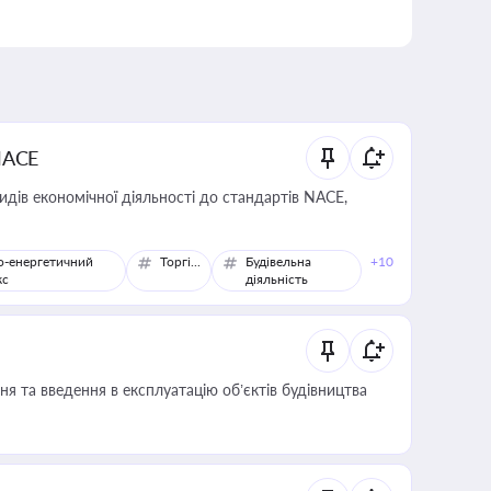
NACE
идів економічної діяльності до стандартів NACE,
о-енергетичний
Торгівля
Будівельна
+10
кс
діяльність
я та введення в експлуатацію об’єктів будівництва