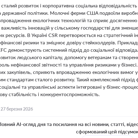
 сталий розвиток і корпоративна соціальна відповідальність
та державної політики. Молочні ферми США подвоїли виробни
впровадження екологічних технологій та сприяє досягненню 
важливість інновацій у сільському господарстві для зменше
х ресурсів. В Україні CSR перетворюється на стратегічний і
ефінансові ризики та зміцнює довіру стейкхолдерів. Приклади 
 KFC демонструють системний підхід до соціальної відповід
озвиток людського капіталу, допомогу ветеранам та створенн
оль нефінансової звітності та управління ризиками у бізнесі.
их закупівель, сприяють впровадженню екологічних вимог у 
им стандартам сталого розвитку. Такий комплексний підхід 
 соціальні та управлінські аспекти інтегровані у бізнес-проц
ову стабільність і конкурентоспроможність.
,
27 березня 2026
Повний AI-огляд дня та посилання на всі новини, статті, віде
сформований цей підсумо