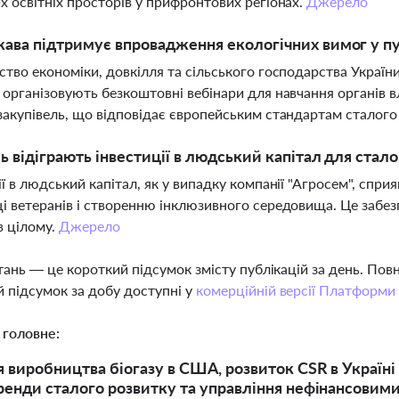
х освітніх просторів у прифронтових регіонах.
Джерело
ава підтримує впровадження екологічних вимог у пу
ство економіки, довкілля та сільського господарства Украї
 організовують безкоштовні вебінари для навчання органів
закупівель, що відповідає європейським стандартам сталого
ь відіграють інвестиції в людський капітал для стало
ії в людський капітал, як у випадку компанії "Агросем", спри
і ветеранів і створенню інклюзивного середовища. Це забезп
в цілому.
Джерело
тань — це короткий підсумок змісту публікацій за день. По
 підсумок за добу доступні у
комерційній версії Платформи
 головне:
 виробництва біогазу в США, розвиток CSR в Україні
ренди сталого розвитку та управління нефінансовими