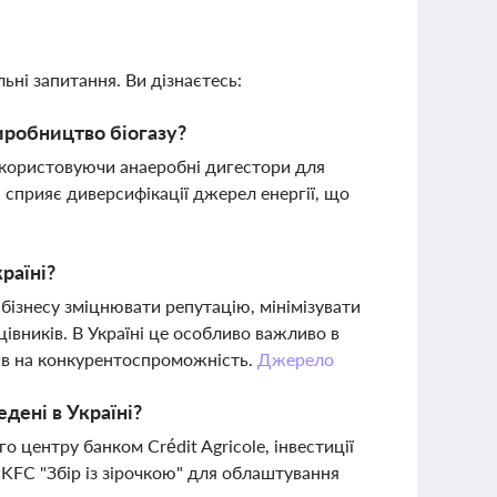
ьні запитання. Ви дізнаєтесь:
иробництво біогазу?
икористовуючи анаеробні дигестори для
і сприяє диверсифікації джерел енергії, що
раїні?
бізнесу зміцнювати репутацію, мінімізувати
ацівників. В Україні це особливо важливо в
лив на конкурентоспроможність.
Джерело
дені в Україні?
центру банком Crédit Agricole, інвестиції
ву KFC "Збір із зірочкою" для облаштування