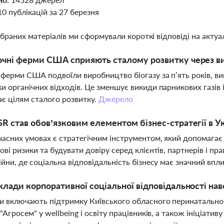
10 публікацій за 27 березня
ібраних матеріалів ми сформували короткі відповіді на актуал
чні ферми США сприяють сталому розвитку через в
ферми США подвоїли виробництво біогазу за п’ять років, в
и органічних відходів. Це зменшує викиди парникових газів 
ає цілям сталого розвитку.
Джерело
R став обов’язковим елементом бізнес-стратегії в Ук
часних умовах є стратегічним інструментом, який допомагає 
ові ризики та будувати довіру серед клієнтів, партнерів і пр
ійни, де соціальна відповідальність бізнесу має значний вп
клади корпоративної соціальної відповідальності наве
 включають підтримку Київського обласного перинатального 
 "Агросем" у wellbeing і освіту працівників, а також ініціати