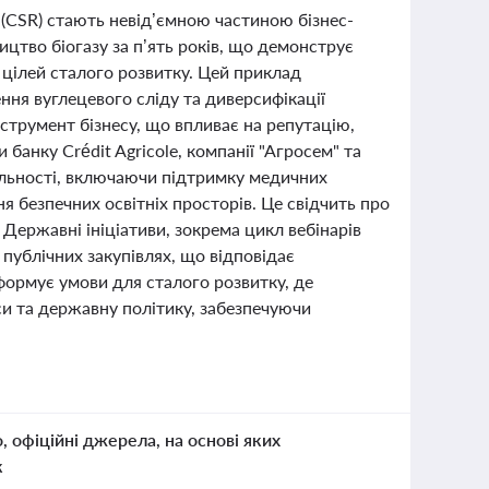
 (CSR) стають невід’ємною частиною бізнес-
цтво біогазу за п’ять років, що демонструє
цілей сталого розвитку. Цей приклад
ння вуглецевого сліду та диверсифікації
нструмент бізнесу, що впливає на репутацію,
банку Crédit Agricole, компанії "Агросем" та
альності, включаючи підтримку медичних
я безпечних освітніх просторів. Це свідчить про
 Державні ініціативи, зокрема цикл вебінарів
публічних закупівлях, що відповідає
формує умови для сталого розвитку, де
еси та державну політику, забезпечуючи
о, офіційні джерела, на основі яких
к