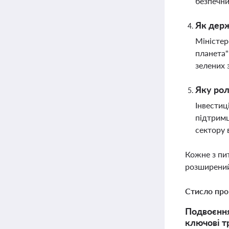
безпечни
Як держ
Міністер
планета"
зелених 
Яку рол
Інвестиц
підтримц
сектору 
Кожне з пи
розширений
Стисло про
Подвоєння
ключові т