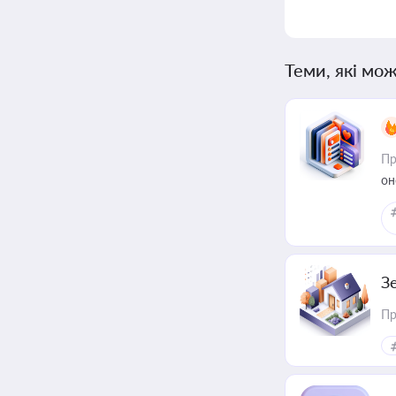
Теми, які мож
Пр
он
З
Пр