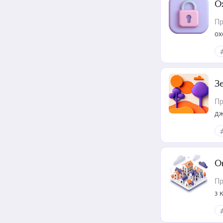
О
Пр
ох
З
Пр
дж
О
Пр
з 
ме
пр