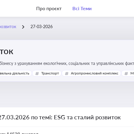
Про проєкт
Всі Теми
розвиток
27-03-2026
ток
бізнесу з урахуванням екологічних, соціальних та управлінських фак
івельна діяльність
Транспорт
Агропромисловий комплекс
М
27.03.2026 по темі: ESG та сталий розвиток
но:
14528 джерел