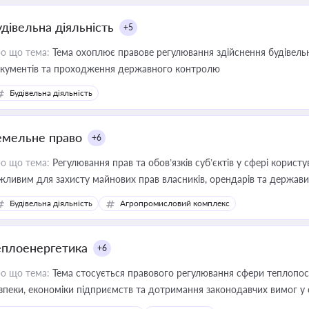
удівельна діяльність
+5
о що тема:
Тема охоплює правове регулювання здійснення будівельн
кументів та проходження державного контролю
Будівельна діяльність
емельне право
+6
о що тема:
Регулювання прав та обов’язків суб’єктів у сфері корист
жливим для захисту майнових прав власників, орендарів та держави
сурсами
Будівельна діяльність
Агропромисловий комплекс
еплоенергетика
+6
о що тема:
Тема стосується правового регулювання сфери теплопост
зпеки, економіки підприємств та дотримання законодавчих вимог у