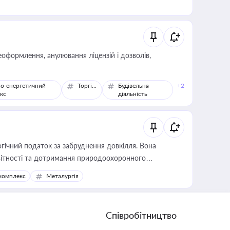
оформлення, анулювання ліцензій і дозволів,
о-енергетичний
Торгівля
Будівельна
+2
кс
діяльність
гічний податок за забруднення довкілля. Вона
звітності та дотримання природоохоронного
комплекс
Металургія
Співробітництво