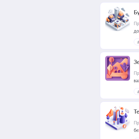
Б
Пр
до
З
Пр
ва
ре
Т
Пр
бе