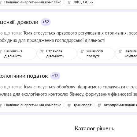
Паливно-енергетичний комплекс
ЖКГ, ОСББ
цензії, дозволи
+52
о що тема:
Тема стосується правового регулювання отримання, пере
обхідних для провадження господарської діяльності
Банківська
Страхова
Фінансові
Паливн
діяльність
діяльність
послуги
компле
кологічний податок
+12
о що тема:
Тема стосується обов’язку підприємств сплачувати еколо
жлива для екологічного контролю бізнесу, формування фінансової 
конодавства
Паливно-енергетичний комплекс
Транспорт
Агропромисловий 
Каталог рішень