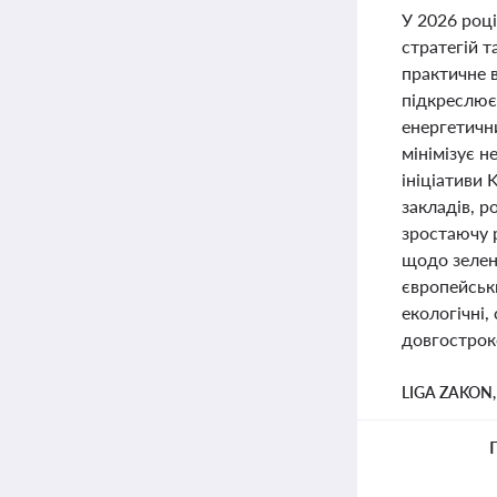
У 2026 році
стратегій 
практичне 
підкреслює 
енергетични
мінімізує н
ініціативи
закладів, р
зростаючу р
щодо зелен
європейськ
екологічні,
довгострок
LIGA ZAKON