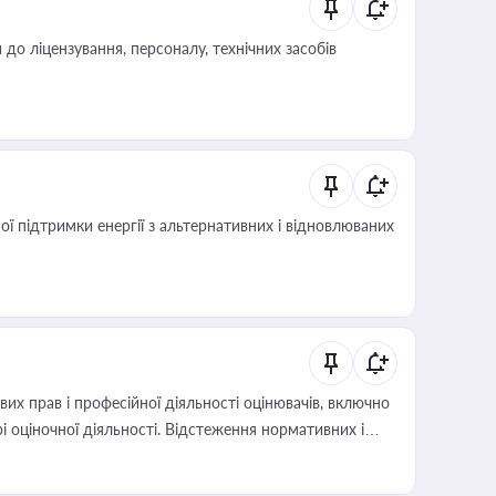
о ліцензування, персоналу, технічних засобів
 підтримки енергії з альтернативних і відновлюваних
х прав і професійної діяльності оцінювачів, включно
і оціночної діяльності. Відстеження нормативних і
иста або бухгалтера під час оподаткування,
 статусу суб'єктів оціночної діяльності