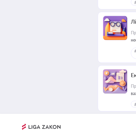
Лі
Пр
не
Е
Пр
ва
за