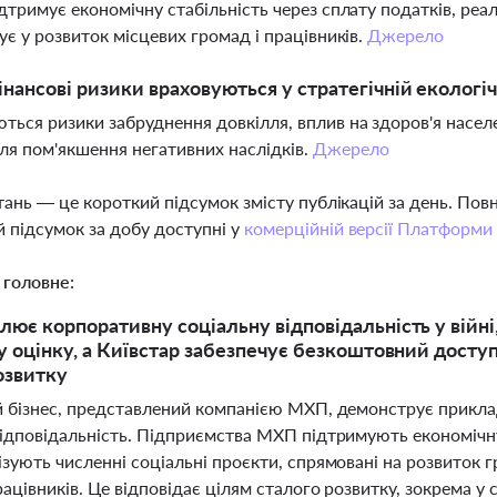
ідтримує економічну стабільність через сплату податків, реал
тує у розвиток місцевих громад і працівників.
Джерело
інансові ризики враховуються у стратегічній екологіч
ться ризики забруднення довкілля, вплив на здоров'я насел
ля пом'якшення негативних наслідків.
Джерело
тань — це короткий підсумок змісту публікацій за день. По
 підсумок за добу доступні у
комерційній версії Платформи
 головне:
ює корпоративну соціальну відповідальність у війн
у оцінку, а Київстар забезпечує безкоштовний доступ
озвитку
й бізнес, представлений компанією МХП, демонструє прикла
відповідальність. Підприємства МХП підтримують економічну 
зують численні соціальні проєкти, спрямовані на розвиток г
ацівників. Це відповідає цілям сталого розвитку, зокрема у 