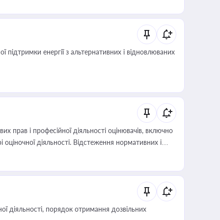
 підтримки енергії з альтернативних і відновлюваних
х прав і професійної діяльності оцінювачів, включно
і оціночної діяльності. Відстеження нормативних і
иста або бухгалтера під час оподаткування,
 статусу суб'єктів оціночної діяльності
ої діяльності, порядок отримання дозвільних