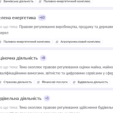
Банківська діяльність
Паливно-енергетичний комплекс
елена енергетика
+63
о що тема:
Правове регулювання виробництва, продажу та державної
ерел
Паливно-енергетичний комплекс
Агропромисловий комплекс
ціночна діяльність
+8
о що тема:
Тема охоплює правове регулювання оцінки майна, майнови
кваліфікаційними вимогами, звітністю та цифровими сервісами у сфер
дійних змін у цій сфері корисне для власника бізнесу, керівника, юр
Страхова діяльність
Фінансові послуги
Будівельна діяльність
иватизації, оренди державного майна, корпоративних угод і перевірки
удівельна діяльність
+5
о що тема:
Тема охоплює правове регулювання здійснення будівельн