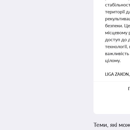
стабільнос
території д
рекультива
безпеки. Це
місцевому р
доступ до 
технології,
важливість 
цілому.
LIGA ZAKON
Теми, які мож