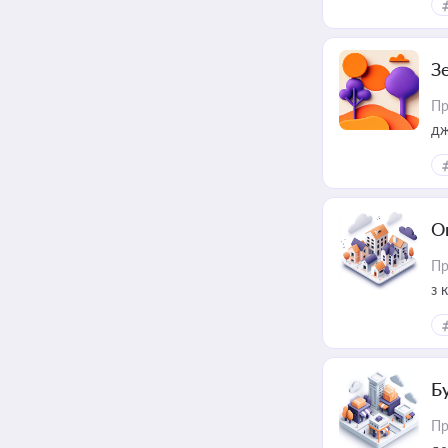
З
Пр
дж
О
Пр
з 
ме
пр
Б
Пр