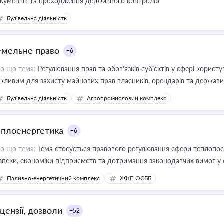
кументів та проходження державного контролю
Будівельна діяльність
емельне право
+6
о що тема:
Регулювання прав та обов’язків суб’єктів у сфері корист
жливим для захисту майнових прав власників, орендарів та держави
сурсами
Будівельна діяльність
Агропромисловий комплекс
еплоенергетика
+6
о що тема:
Тема стосується правового регулювання сфери теплопост
зпеки, економіки підприємств та дотримання законодавчих вимог у
Паливно-енергетичний комплекс
ЖКГ, ОСББ
цензії, дозволи
+52