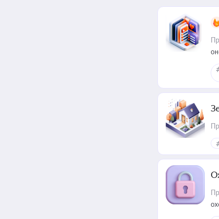
Пр
он
З
Пр
О
Пр
ох