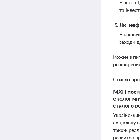
Бізнес п
та інвес
Які неф
Враховую
заходи д
Кожне з пи
розширений
Стисло про
МХП посил
екологічн
сталого р
Українськи
соціальну 
також реалі
розвиток пр