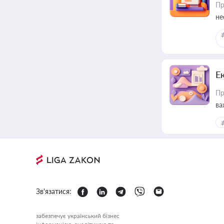
Пр
не
Е
Пр
ва
за
Зв'язатися:
забезпечує український бізнес