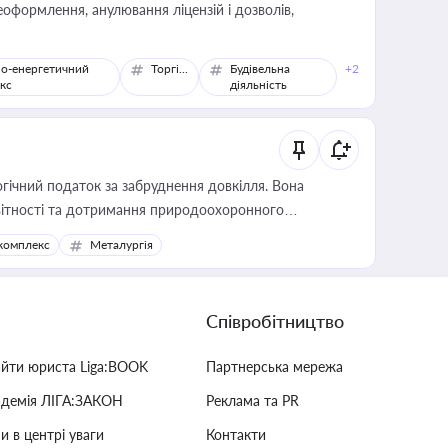
оформлення, анулювання ліцензій і дозволів,
о-енергетичний
Торгівля
Будівельна
+2
кс
діяльність
гічний податок за забруднення довкілля. Вона
звітності та дотримання природоохоронного
комплекс
Металургія
Співробітництво
айти юриста Liga:BOOK
Партнерська мережа
адемія ЛІГА:ЗАКОН
Реклама та PR
и в центрі уваги
Контакти