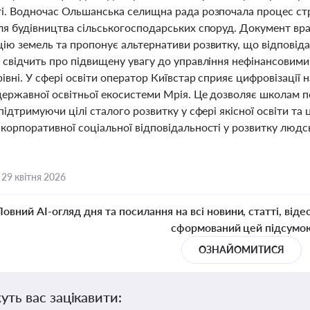
ті. Водночас Ольшанська селищна рада розпочала процес стр
ля будівництва сільськогосподарських споруд. Документ врах
цію земель та пропонує альтернативи розвитку, що відповіда
 свідчить про підвищену увагу до управління нефінансовими 
івні. У сфері освіти оператор Київстар сприяє цифровізаці
державної освітньої екосистеми Мрія. Це дозволяє школам п
 підтримуючи цілі сталого розвитку у сфері якісної освіти та
корпоративної соціальної відповідальності у розвитку людсь
,
29 квітня 2026
Повний AI-огляд дня та посилання на всі новини, статті, віде
сформований цей підсумо
ОЗНАЙОМИТИСЯ
уть вас зацікавити: