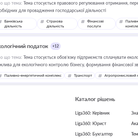
о що тема:
Тема стосується правового регулювання отримання, пере
обхідних для провадження господарської діяльності
Банківська
Страхова
Фінансові
Паливн
діяльність
діяльність
послуги
компле
кологічний податок
+12
о що тема:
Тема стосується обов’язку підприємств сплачувати еколо
жлива для екологічного контролю бізнесу, формування фінансової 
конодавства
Паливно-енергетичний комплекс
Транспорт
Агропромисловий 
Каталог рішень
Liga360: Керівник
Зн
Liga360: Юрист
Ак
Liga360: Бухгалтер
Тем