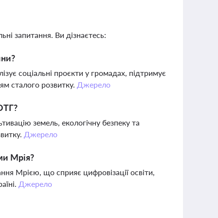
ьні запитання. Ви дізнаєтесь:
йни?
ізує соціальні проєкти у громадах, підтримує
лям сталого розвитку.
Джерело
ОТГ?
ьтивацію земель, екологічну безпеку та
звитку.
Джерело
еми Мрія?
ння Мрією, що сприяє цифровізації освіти,
раїні.
Джерело