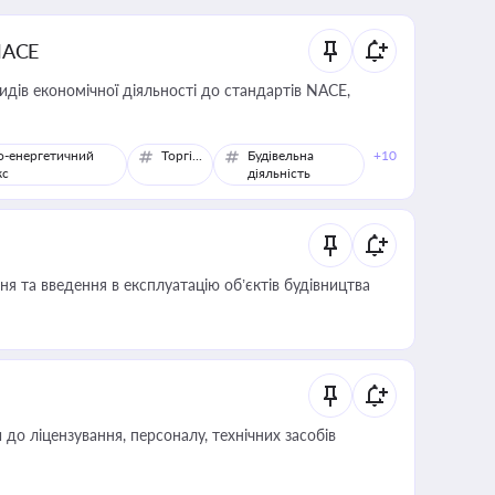
NACE
идів економічної діяльності до стандартів NACE,
о-енергетичний
Торгівля
Будівельна
+10
кс
діяльність
я та введення в експлуатацію об’єктів будівництва
о ліцензування, персоналу, технічних засобів