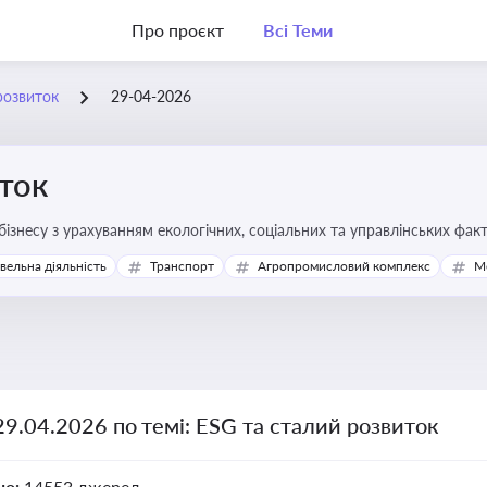
Про проєкт
Всі Теми
розвиток
29-04-2026
ток
бізнесу з урахуванням екологічних, соціальних та управлінських фак
івельна діяльність
Транспорт
Агропромисловий комплекс
М
29.04.2026 по темі: ESG та сталий розвиток
но:
14553 джерел