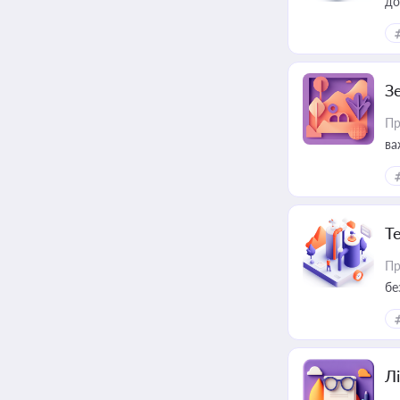
до
З
Пр
ва
ре
Т
Пр
бе
Лі