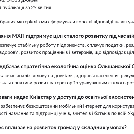
3 публікації за 29 квітня
ібраних матеріалів ми сформували короткі відповіді на актуал
анія МХП підтримує цілі сталого розвитку під час ві
зпечує стабільну роботу підприємств, сплачує податки, реал
здоров'я, розвиток працівників і ветеранів, що відповідає ці
дбачає стратегічна екологічна оцінка Ольшанської 
ключає аналіз впливу на довкілля, здоров'я населення, рекул
 альтернативи розвитку території з урахуванням сталого ро
еваги надає Київстар у доступі до освітньої екосист
 забезпечує безкоштовний мобільний інтернет для користува
ті навчання та підтримці учнів, вчителів і батьків по всій Ук
ес впливає на розвиток громад у складних умовах?