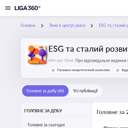
Головна
Теми в центрі уваги
ESG та сталий 
ESG та сталий розви
Про відповідальне ведення 
ПРО ЩО ТЕМА:
Паливно-енергетичний комплекс
Буд
Головне за добу (AI)
Усі публікації
ГОЛОВНЕ ЗА ДОБУ
Головне за 
Головне за сьогодні
Опрацьова