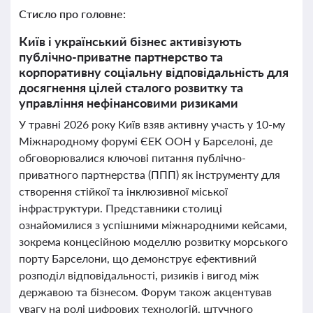
Стисло про головне:
Київ і український бізнес активізують
публічно-приватне партнерство та
корпоративну соціальну відповідальність для
досягнення цілей сталого розвитку та
управління нефінансовими ризиками
У травні 2026 року Київ взяв активну участь у 10-му
Міжнародному форумі ЄЕК ООН у Барселоні, де
обговорювалися ключові питання публічно-
приватного партнерства (ППП) як інструменту для
створення стійкої та інклюзивної міської
інфраструктури. Представники столиці
ознайомилися з успішними міжнародними кейсами,
зокрема концесійною моделлю розвитку морського
порту Барселони, що демонструє ефективний
розподіл відповідальності, ризиків і вигод між
державою та бізнесом. Форум також акцентував
увагу на ролі цифрових технологій, штучного