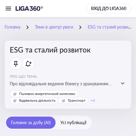
ВХІД ДО LIGA360
Головна
Теми в центрі уваги
ESG та сталий розвиток
ESG та сталий розвиток
ПРО ЩО ТЕМА:
Про відповідальне ведення бізнесу з урахуванням
екологічних, соціальних та управлінських факторів
Паливно-енергетичний комплекс
для досягнення довгострокової сталості
Будівельна діяльність
Транспорт
+4
Головне за добу (AI)
Усі публікації