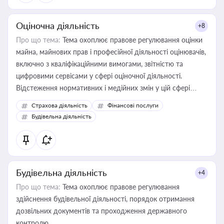
Оціночна діяльність
+8
Про що тема:
Тема охоплює правове регулювання оцінки
майна, майнових прав і професійної діяльності оцінювачів,
включно з кваліфікаційними вимогами, звітністю та
цифровими сервісами у сфері оціночної діяльності.
Відстеження нормативних і медійних змін у цій сфері
корисне для власника бізнесу, керівника, юриста або
Страхова діяльність
Фінансові послуги
бухгалтера під час оподаткування, приватизації, оренди
Будівельна діяльність
державного майна, корпоративних угод і перевірки
статусу суб'єктів оціночної діяльності
Будівельна діяльність
+4
Про що тема:
Тема охоплює правове регулювання
здійснення будівельної діяльності, порядок отримання
дозвільних документів та проходження державного
контролю