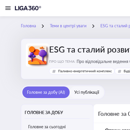
Головна
Теми в центрі уваги
ESG та сталий 
ESG та сталий розви
Про відповідальне ведення 
ПРО ЩО ТЕМА:
Паливно-енергетичний комплекс
Буд
Головне за добу (AI)
Усі публікації
ГОЛОВНЕ ЗА ДОБУ
Головне за 
Головне за сьогодні
Опрацьова