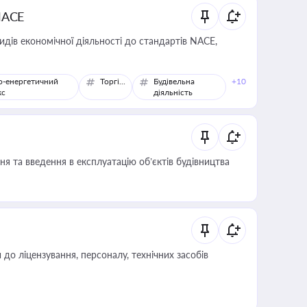
NACE
идів економічної діяльності до стандартів NACE,
о-енергетичний
Торгівля
Будівельна
+10
кс
діяльність
я та введення в експлуатацію об’єктів будівництва
о ліцензування, персоналу, технічних засобів