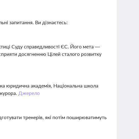
ьні запитання. Ви дізнаєтесь:
актиці Суду справедливості ЄС. Його мета —
а сприяти досягненню Цілей сталого розвитку
ька юридична академія, Національна школа
окурора.
Джерело
ідготувати тренерів, які потім поширюватимуть