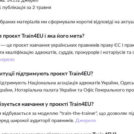
1 публікація за 2 травня
ібраних матеріалів ми сформували короткі відповіді на актуал
 проєкт Train4EU і яка його мета?
 — це проєкт навчання українських правників праву ЄС і пр
и кваліфікацію адвокатів, суддів, прокурорів і нотаріусів т
ерело
титуції підтримують проєкт Train4EU?
ідтримують Національна асоціація адвокатів України, Одес
країни, Нотаріальна палата України та Офіс Генерального пр
ізується навчання у проєкті Train4EU?
 відбувається за моделлю "train-the-trainer", що дозволяє п
еред широкої аудиторії правників.
Джерело