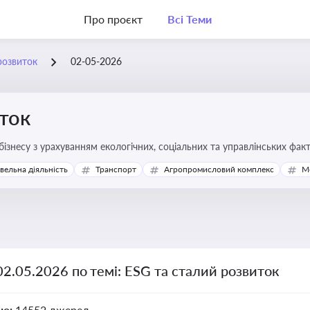
Про проєкт
Всі Теми
розвиток
02-05-2026
ток
бізнесу з урахуванням екологічних, соціальних та управлінських фак
івельна діяльність
Транспорт
Агропромисловий комплекс
М
02.05.2026 по темі: ESG та сталий розвиток
но:
14552 джерел