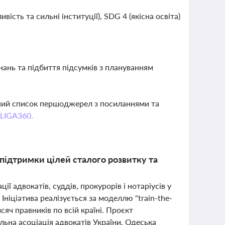
сть та сильні інституції), SDG 4 (якісна освіта)
нань та підбиття підсумків з плануванням
вний список першоджерел з посиланнями та
 LIGA360.
 підтримки цілей сталого розвитку та
ї адвокатів, суддів, прокурорів і нотаріусів у
ніціатива реалізується за моделлю "train-the-
яч правників по всій країні. Проєкт
ьна асоціація адвокатів України, Одеська