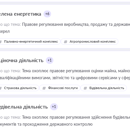
елена енергетика
+6
о що тема:
Правове регулювання виробництва, продажу та державної
ерел
Паливно-енергетичний комплекс
Агропромисловий комплекс
ціночна діяльність
+1
о що тема:
Тема охоплює правове регулювання оцінки майна, майнови
кваліфікаційними вимогами, звітністю та цифровими сервісами у сфер
дійних змін у цій сфері корисне для власника бізнесу, керівника, юр
Страхова діяльність
Фінансові послуги
Будівельна діяльність
иватизації, оренди державного майна, корпоративних угод і перевірки
удівельна діяльність
+1
о що тема:
Тема охоплює правове регулювання здійснення будівельн
кументів та проходження державного контролю