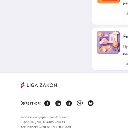
не
Е
Пр
ва
за
Зв'язатися:
забезпечує український бізнес
інформацією, аналітикою та
технологічними рішеннями для