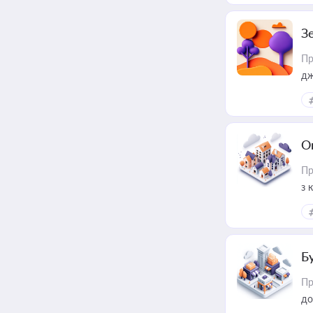
З
Пр
дж
О
Пр
з 
ме
пр
Б
Пр
до