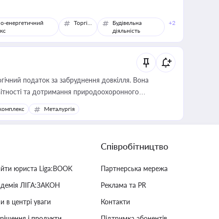
о-енергетичний
Торгівля
Будівельна
+2
кс
діяльність
гічний податок за забруднення довкілля. Вона
звітності та дотримання природоохоронного
комплекс
Металургія
Співробітництво
айти юриста Liga:BOOK
Партнерська мережа
адемія ЛІГА:ЗАКОН
Реклама та PR
и в центрі уваги
Контакти
 рішення і продукти
Підтримка абонентів