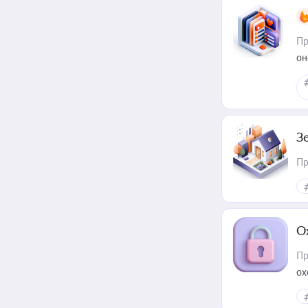
Пр
он
З
Пр
О
Пр
ох