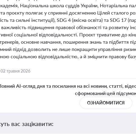
кадемія, Національна школа суддів України, Нотаріальна пал
та проєкту полягає у сприянні досягненню Цілей сталого р
сть та сильні інституції), SDG 4 (якісна освіта) та SDG 17 (п
 важливість підвищення правової обізнаності та розвитку ін
ивної соціальної відповідальності. Проєкт триватиме до кінц
тренерів, основне навчання, поширення знань та підбиття під
емний підхід дозволить не лише покращити управління ризик
ою соціальною відповідальністю, а й зміцнити правову базу 
,
02 травня 2026
Повний AI-огляд дня та посилання на всі новини, статті, віде
сформований цей підсумо
ОЗНАЙОМИТИСЯ
уть вас зацікавити: