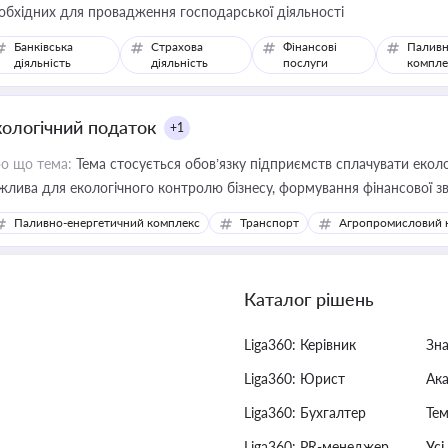
обхідних для провадження господарської діяльності
Банківська
Страхова
Фінансові
Паливн
діяльність
діяльність
послуги
компле
кологічний податок
+1
о що тема:
Тема стосується обов’язку підприємств сплачувати еколо
жлива для екологічного контролю бізнесу, формування фінансової 
конодавства
Паливно-енергетичний комплекс
Транспорт
Агропромисловий 
Каталог рішень
Liga360: Керівник
Зн
Liga360: Юрист
Ак
Liga360: Бухгалтер
Тем
Liga360: PR-менеджер
Усі