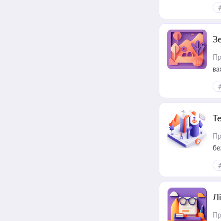
З
Пр
ва
ре
Т
Пр
бе
Лі
Пр