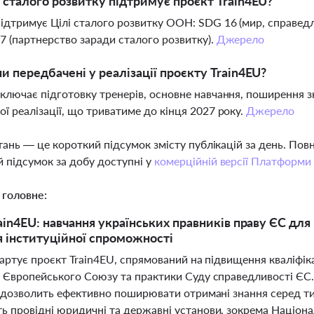
і сталого розвитку підтримує проєкт Train4EU?
ідтримує Цілі сталого розвитку ООН: SDG 16 (мир, справедливі
7 (партнерство заради сталого розвитку).
Джерело
пи передбачені у реалізації проєкту Train4EU?
ключає підготовку тренерів, основне навчання, поширення з
ї реалізації, що триватиме до кінця 2027 року.
Джерело
тань — це короткий підсумок змісту публікацій за день. По
 підсумок за добу доступні у
комерційній версії Платформи
 головне:
ain4EU: навчання українських правників праву ЄС для
 інституційної спроможності
тартує проєкт Train4EU, спрямований на підвищення кваліфікаці
 Європейського Союзу та практики Суду справедливості ЄС. І
о дозволить ефективно поширювати отримані знання серед тис
ь провідні юридичні та державні установи, зокрема Націонал