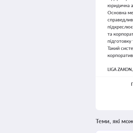
юридична а
Основна ме
справедливі
підкреслює
та корпорат
підготовку 
Такий сист
корпоративн
LIGA ZAKON
Теми, які мож