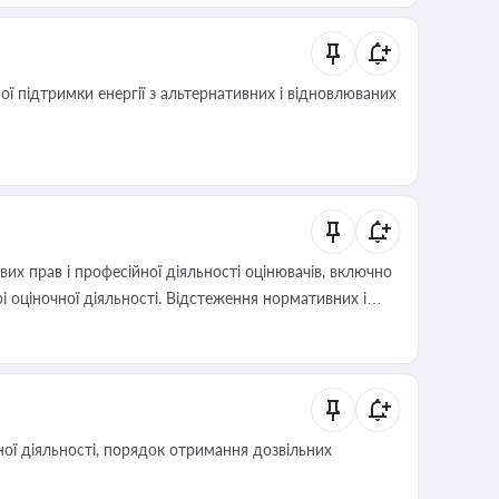
 підтримки енергії з альтернативних і відновлюваних
х прав і професійної діяльності оцінювачів, включно
і оціночної діяльності. Відстеження нормативних і
иста або бухгалтера під час оподаткування,
 статусу суб'єктів оціночної діяльності
ої діяльності, порядок отримання дозвільних