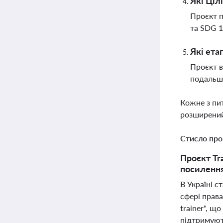
Які Ціл
Проєкт п
та SDG 1
Які ета
Проєкт в
подальшо
Кожне з пи
розширений
Стисло про
Проєкт Tr
посилення
В Україні с
сфері права
trainer", щ
підтримуют