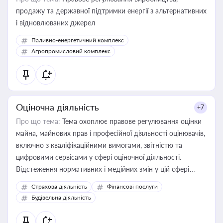
продажу та державної підтримки енергії з альтернативних
і відновлюваних джерел
Паливно-енергетичний комплекс
Агропромисловий комплекс
Оціночна діяльність
+7
Про що тема:
Тема охоплює правове регулювання оцінки
майна, майнових прав і професійної діяльності оцінювачів,
включно з кваліфікаційними вимогами, звітністю та
цифровими сервісами у сфері оціночної діяльності.
Відстеження нормативних і медійних змін у цій сфері
корисне для власника бізнесу, керівника, юриста або
Страхова діяльність
Фінансові послуги
бухгалтера під час оподаткування, приватизації, оренди
Будівельна діяльність
державного майна, корпоративних угод і перевірки
статусу суб'єктів оціночної діяльності