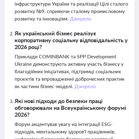
інфраструктури України та реалізації Цілі сталого
розвитку №9, сприяючи сталому промисловому
розвитку та інноваціям.
Джерело
Як український бізнес реалізує
корпоративну соціальну відповідальність у
2026 році?
Приклади COMINBANK та SPP Development
Ukraine демонструють активну участь бізнесу у
благодійних ініціативах, підтримці соціальних
проєктів та впровадженні доброчесних практик
як частини бізнес-моделі.
Джерело
Які нові підходи до безпеки праці
обговорювали на Всеукраїнському форумі
2026?
Форум акцентував увагу на інтеграції ESG-
підходів, ментальному здоров'ї працівників,
цифровізації процесів безпеки та адаптації