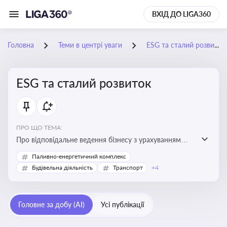
ВХІД ДО LIGA360
Головна
Теми в центрі уваги
ESG та сталий розвиток
ESG та сталий розвиток
ПРО ЩО ТЕМА:
Про відповідальне ведення бізнесу з урахуванням
екологічних, соціальних та управлінських факторів
Паливно-енергетичний комплекс
для досягнення довгострокової сталості
Будівельна діяльність
Транспорт
+4
Головне за добу (AI)
Усі публікації