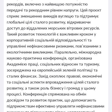
рекордів, включно з найвищою потужністю
передачі та рекордним рівнем напруги. Цей проєкт
сприяє зменшенню викидів вуглецю та підтримує
глобальні цілі сталого розвитку, відкриваючи
доступ до віддалених морських вітрових ресурсів.
Такий розвиток технологій є важливим кроком у
корпоративній соціальній відповідальності та
управлінні нефінансовими ризиками, пов’язаними з
екологічними викликами. Паралельно, міжнародна
науково-практична конференція, організована
Академією праці, соціальних відносин та туризму,
зосереджена на європейській зеленій політиці та
сталих фінансах. Захід охоплює правові, економічні
та соціальні аспекти впровадження цілей сталого
розвитку, а також роль бізнесу і громад у цьому
процесі. Конференція спрямована на обмін
досвідом та розвиток практик, що допомагають
підприємствам ефективно управляти нефінансовими
ризиками та підвищувати рівень корпоративної