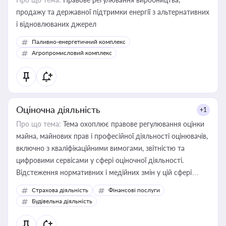
продажу та державної підтримки енергії з альтернативних
і відновлюваних джерел
Паливно-енергетичний комплекс
Агропромисловий комплекс
Оціночна діяльність
+1
Про що тема:
Тема охоплює правове регулювання оцінки
майна, майнових прав і професійної діяльності оцінювачів,
включно з кваліфікаційними вимогами, звітністю та
цифровими сервісами у сфері оціночної діяльності.
Відстеження нормативних і медійних змін у цій сфері
корисне для власника бізнесу, керівника, юриста або
Страхова діяльність
Фінансові послуги
бухгалтера під час оподаткування, приватизації, оренди
Будівельна діяльність
державного майна, корпоративних угод і перевірки
статусу суб'єктів оціночної діяльності