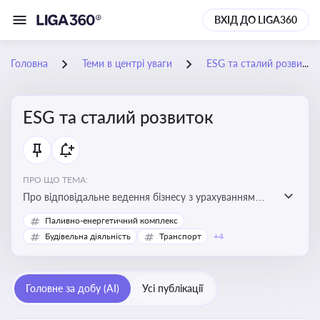
ВХІД ДО LIGA360
Головна
Теми в центрі уваги
ESG та сталий розвиток
ESG та сталий розвиток
ПРО ЩО ТЕМА:
Про відповідальне ведення бізнесу з урахуванням
екологічних, соціальних та управлінських факторів
Паливно-енергетичний комплекс
для досягнення довгострокової сталості
Будівельна діяльність
Транспорт
+4
Головне за добу (AI)
Усі публікації