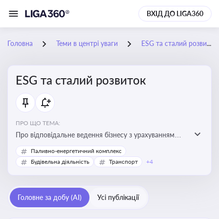
ВХІД ДО LIGA360
Головна
Теми в центрі уваги
ESG та сталий розвиток
ESG та сталий розвиток
ПРО ЩО ТЕМА:
Про відповідальне ведення бізнесу з урахуванням
екологічних, соціальних та управлінських факторів
Паливно-енергетичний комплекс
для досягнення довгострокової сталості
Будівельна діяльність
Транспорт
+4
Головне за добу (AI)
Усі публікації