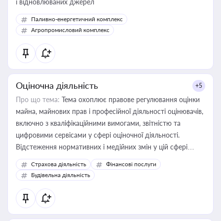
і відновлюваних джерел
Паливно-енергетичний комплекс
Агропромисловий комплекс
Оціночна діяльність
+5
Про що тема:
Тема охоплює правове регулювання оцінки
майна, майнових прав і професійної діяльності оцінювачів,
включно з кваліфікаційними вимогами, звітністю та
цифровими сервісами у сфері оціночної діяльності.
Відстеження нормативних і медійних змін у цій сфері
корисне для власника бізнесу, керівника, юриста або
Страхова діяльність
Фінансові послуги
бухгалтера під час оподаткування, приватизації, оренди
Будівельна діяльність
державного майна, корпоративних угод і перевірки
статусу суб'єктів оціночної діяльності