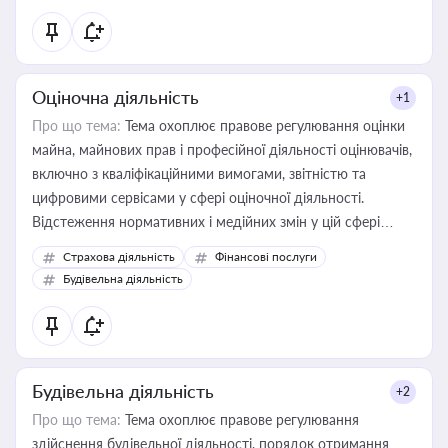
Оціночна діяльність
+1
Про що тема:
Тема охоплює правове регулювання оцінки
майна, майнових прав і професійної діяльності оцінювачів,
включно з кваліфікаційними вимогами, звітністю та
цифровими сервісами у сфері оціночної діяльності.
Відстеження нормативних і медійних змін у цій сфері
корисне для власника бізнесу, керівника, юриста або
Страхова діяльність
Фінансові послуги
бухгалтера під час оподаткування, приватизації, оренди
Будівельна діяльність
державного майна, корпоративних угод і перевірки
статусу суб'єктів оціночної діяльності
Будівельна діяльність
+2
Про що тема:
Тема охоплює правове регулювання
здійснення будівельної діяльності, порядок отримання