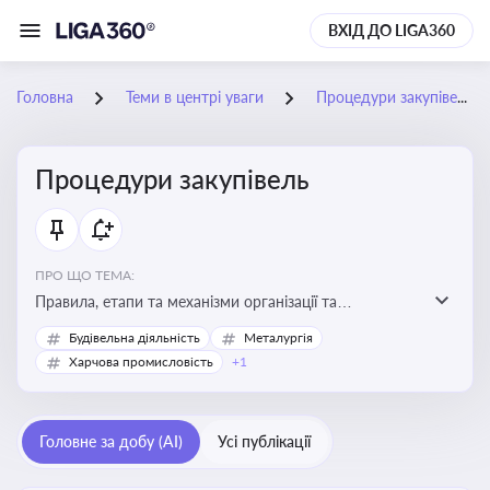
ВХІД ДО LIGA360
Головна
Теми в центрі уваги
Процедури закупівель
Процедури закупівель
ПРО ЩО ТЕМА:
Правила, етапи та механізми організації та
проведення закупівель товарів, робіт та послуг за
Будівельна діяльність
Металургія
державні чи публічні кошти
Харчова промисловість
+1
Головне за добу (AI)
Усі публікації