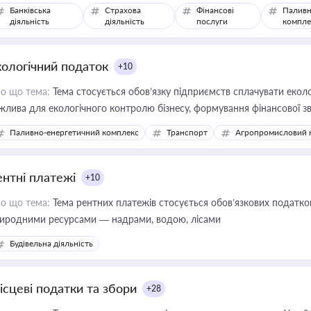
Банківська
Страхова
Фінансові
Паливн
діяльність
діяльність
послуги
компле
кологічний податок
+10
о що тема:
Тема стосується обов’язку підприємств сплачувати еколо
жлива для екологічного контролю бізнесу, формування фінансової 
конодавства
Паливно-енергетичний комплекс
Транспорт
Агропромисловий 
ентні платежі
+10
о що тема:
Тема рентних платежів стосується обов’язкових податков
иродними ресурсами — надрами, водою, лісами
Будівельна діяльність
ісцеві податки та збори
+28