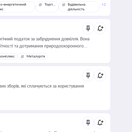
о-енергетичний
Торгівля
Будівельна
+2
кс
діяльність
гічний податок за забруднення довкілля. Вона
звітності та дотримання природоохоронного
комплекс
Металургія
их зборів, які сплачуються за користування