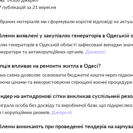
7 публікацій за 21 вересня
ібраних матеріалів ми сформували короткі відповіді на актуал
блеми виявлені у закупівлях генераторів в Одеській 
влях генераторів в Одеській області зафіксовані випадки зна
окуратури та антикорупційних органів.
Джерело
пція впливає на ремонти житла в Одесі?
на схема дозволяє освоювати бюджетні кошти через підконтр
ючи цінами та використовуючи спрощені воєнні процедури 
ндер на антидронові сітки викликав суспільний резо
играла особа без досвіду та виробничої бази, що підкреслює
в і корупційних ризиків.
Джерело
блеми виникають при проведенні тендерів на харчув