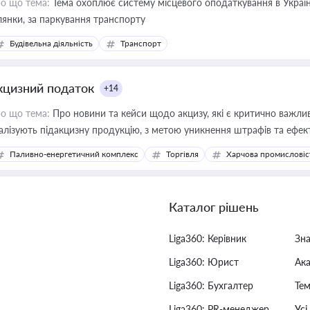
о що тема:
Тема охоплює систему місцевого оподаткування в Україні
ділянки, за паркування транспорту
Будівельна діяльність
Транспорт
кцизний податок
+14
о що тема:
Про новини та кейси щодо акцизу, які є критично важли
алізують підакцизну продукцію, з метою уникнення штрафів та ефек
Паливно-енергетичний комплекс
Торгівля
Харчова промисловіс
Каталог рішень
Liga360: Керівник
Зн
Liga360: Юрист
Ак
Liga360: Бухгалтер
Тем
Liga360: PR-менеджер
Усі