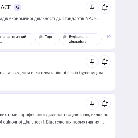
NACE
+2
идів економічної діяльності до стандартів NACE,
о-енергетичний
Торгівля
Будівельна
+10
кс
діяльність
я та введення в експлуатацію об’єктів будівництва
х прав і професійної діяльності оцінювачів, включно
і оціночної діяльності. Відстеження нормативних і
иста або бухгалтера під час оподаткування,
 статусу суб'єктів оціночної діяльності