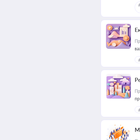
Е
Пр
ва
за
Р
Пр
пр
М