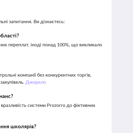
ьні запитання. Ви дізнаєтесь:
області?
чних переплат, іноді понад 100%, що викликало
ольні компанії без конкурентних торгів,
закупівель.
Джерело
нанс?
 вразливість системи Prozorro до фіктивних
ання школярів?