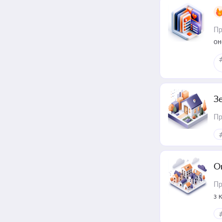
Пр
он
З
Пр
О
Пр
з 
ме
пр