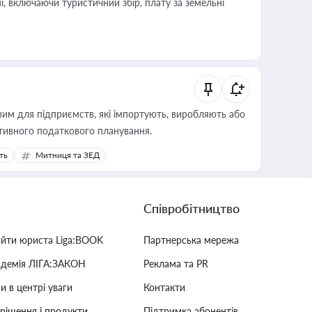
, включаючи туристичний збір, плату за земельні
вим для підприємств, які імпортують, виробляють або
тивного податкового планування.
ть
Митниця та ЗЕД
Співробітництво
айти юриста Liga:BOOK
Партнерська мережа
адемія ЛІГА:ЗАКОН
Реклама та PR
и в центрі уваги
Контакти
 рішення і продукти
Підтримка абонентів