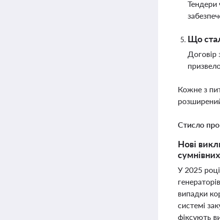
Тендери 
забезпеч
Що стал
Договір 
призвело
Кожне з пи
розширений
Стисло про
Нові викл
сумнівних 
У 2025 році
генераторів
випадки ко
системі зак
фіксують в