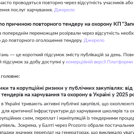
часто проводяться повторно через відсутність учасників а
ення послуг харчування.
Джерело
о причиною повторного тендеру на охорону КП "Зап
з попереднім переможцем розірвали через відсутність необх
 до повторного оголошення тендеру.
Джерело
тань — це короткий підсумок змісту публікацій за день. По
 підсумок за добу доступні у
комерційній версії Платформи
 головне:
ики та корупційні ризики у публічних закупівлях: від
тендерів на харчування та охорону в Україні у 2025 р
 в Україні тривають активні публічні закупівлі, що охоплюють
 для критичної інфраструктури до харчування школярів та о
рупційних схем, переплат і маніпуляцій із тендерними проц
упівель. Зокрема, у Балті через Prozorro обрали постачальни
ипадки значних переплат на генераторах, що викликало уваг