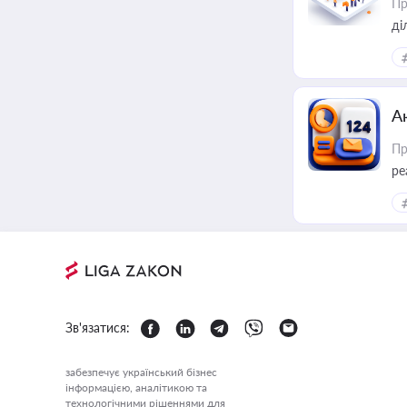
Пр
А
Пр
ре
Зв'язатися:
забезпечує український бізнес
інформацією, аналітикою та
технологічними рішеннями для