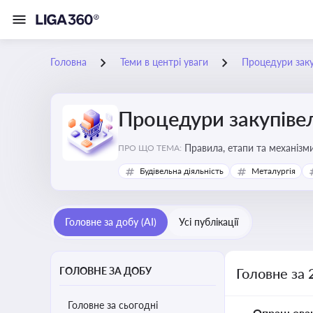
Головна
Теми в центрі уваги
Процедури заку
Процедури закупіве
Правила, етапи та механізми
ПРО ЩО ТЕМА:
Будівельна діяльність
Металургія
Головне за добу (AI)
Усі публікації
ГОЛОВНЕ ЗА ДОБУ
Головне за 
Головне за сьогодні
Опрацьова