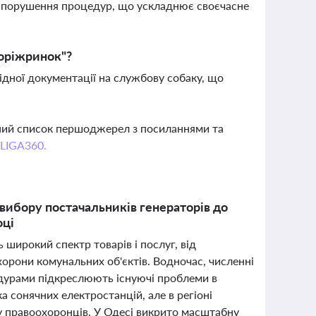
бо порушення процедур, що ускладнює своєчасне
оріжринок"?
ідної документації на службову собаку, що
вний список першоджерел з посиланнями та
 LIGA360.
 вибору постачальників генераторів до
оці
 широкий спектр товарів і послуг, від
хорони комунальних об'єктів. Водночас, численні
едурами підкреслюють існуючі проблеми в
ка сонячних електростанцій, але в регіоні
у правоохоронців. У Одесі викрито масштабну