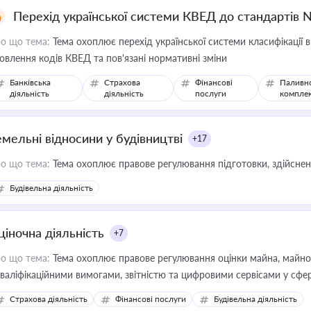
Перехід української системи КВЕД до стандартів 
о що тема:
Тема охоплює перехід української системи класифікації в
овлення кодів КВЕД та пов'язані нормативні зміни
Банківська
Страхова
Фінансові
Паливн
діяльність
діяльність
послуги
компле
емельні відносини у будівництві
+17
о що тема:
Тема охоплює правове регулювання підготовки, здійсненн
Будівельна діяльність
ціночна діяльність
+7
о що тема:
Тема охоплює правове регулювання оцінки майна, майнови
кваліфікаційними вимогами, звітністю та цифровими сервісами у сфер
дійних змін у цій сфері корисне для власника бізнесу, керівника, юр
Страхова діяльність
Фінансові послуги
Будівельна діяльність
иватизації, оренди державного майна, корпоративних угод і перевірки