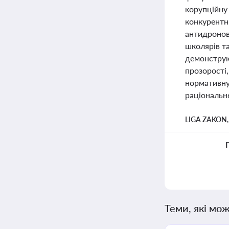
корупційну 
конкурентн
антидронові
школярів та
демонструю
прозорості
нормативну 
раціональн
LIGA ZAKON
Теми, які мож