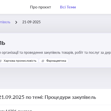
Про проєкт
Всі Теми
півель
21-09-2025
ль
 організації та проведення закупівель товарів, робіт та послуг за де
Харчова промисловість
Фармацевтика
21.09.2025 по темі: Процедури закупівель
но:
14306 джерел