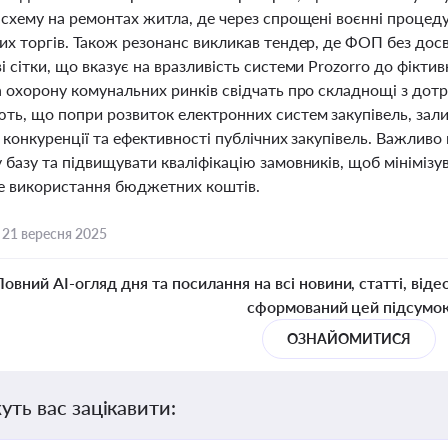
схему на ремонтах житла, де через спрощені воєнні процеду
их торгів. Також резонанс викликав тендер, де ФОП без дос
 сітки, що вказує на вразливість системи Prozorro до фікти
 охорону комунальних ринків свідчать про складнощі з дотр
ть, що попри розвиток електронних систем закупівель, зали
, конкуренції та ефективності публічних закупівель. Важли
базу та підвищувати кваліфікацію замовників, щоб мінімізув
е використання бюджетних коштів.
,
21 вересня 2025
Повний AI-огляд дня та посилання на всі новини, статті, віде
сформований цей підсумо
ОЗНАЙОМИТИСЯ
уть вас зацікавити: