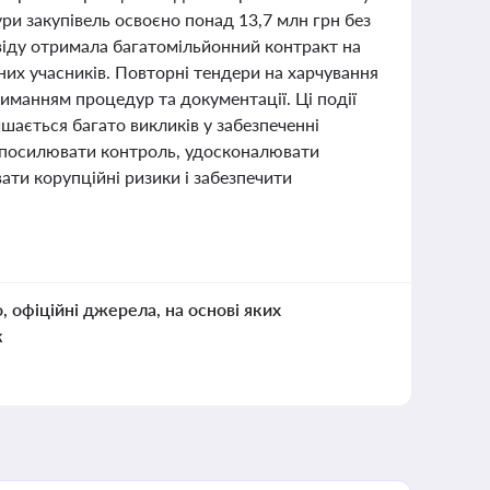
ри закупівель освоєно понад 13,7 млн грн без
віду отримала багатомільйонний контракт на
вних учасників. Повторні тендери на харчування
иманням процедур та документації. Ці події
шається багато викликів у забезпеченні
во посилювати контроль, удосконалювати
ати корупційні ризики і забезпечити
о, офіційні джерела, на основі яких
к