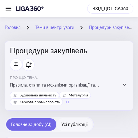
ВХІД ДО LIGA360
Головна
Теми в центрі уваги
Процедури закупівель
Процедури закупівель
ПРО ЩО ТЕМА:
Правила, етапи та механізми організації та
проведення закупівель товарів, робіт та послуг за
Будівельна діяльність
Металургія
державні чи публічні кошти
Харчова промисловість
+1
Головне за добу (AI)
Усі публікації