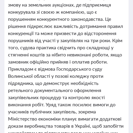
змову на земельних аукціонах, де підприємиця
конкурувала зі своєю ж компанією, що є
порушенням конкурентного законодавства. Це
рішення підкреслює важливість дотримання правил
конкуренції та може призвести до відсторонення
порушників від участі у закупівлях на три роки. Крім
того, судова практика свідчить про складнощі у
стягненні коштів за нібито невиконані роботи, якщо
замовник офіційно прийняв і оплатив роботи.
Прикладом є відмова Господарського суду
Волинської області у позові коледжу проти
підрядника, що демонструє необхідність
ретельного документального оформлення
закупівельних процедур та контролю якості
виконання робіт. Уряд також посилює вимоги до
учасників публічних закупівель, зокрема
Міністерство економіки планує вимагати додаткові
докази виробництва товарів в Україні, щоб запобігти
шахрайствам та підтримати реальних українських