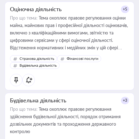
Оціночна діяльність
+5
Про що тема:
Тема охоплює правове регулювання оцінки
майна, майнових прав і професійної діяльності оцінювачів,
включно з кваліфікаційними вимогами, звітністю та
цифровими сервісами у сфері оціночної діяльності.
Відстеження нормативних і медійних змін у цій сфері
корисне для власника бізнесу, керівника, юриста або
Страхова діяльність
Фінансові послуги
бухгалтера під час оподаткування, приватизації, оренди
Будівельна діяльність
державного майна, корпоративних угод і перевірки
статусу суб'єктів оціночної діяльності
Будівельна діяльність
+3
Про що тема:
Тема охоплює правове регулювання
здійснення будівельної діяльності, порядок отримання
дозвільних документів та проходження державного
контролю