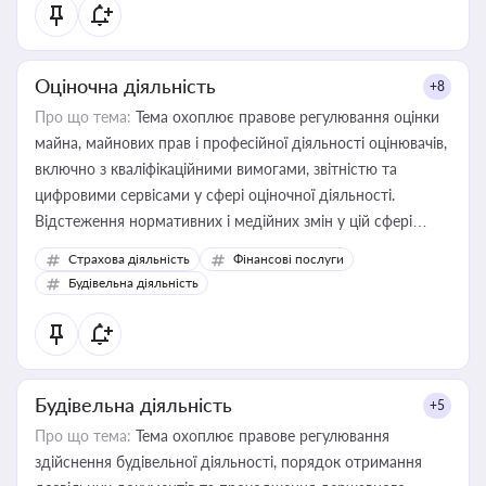
Оціночна діяльність
+8
Про що тема:
Тема охоплює правове регулювання оцінки
майна, майнових прав і професійної діяльності оцінювачів,
включно з кваліфікаційними вимогами, звітністю та
цифровими сервісами у сфері оціночної діяльності.
Відстеження нормативних і медійних змін у цій сфері
корисне для власника бізнесу, керівника, юриста або
Страхова діяльність
Фінансові послуги
бухгалтера під час оподаткування, приватизації, оренди
Будівельна діяльність
державного майна, корпоративних угод і перевірки
статусу суб'єктів оціночної діяльності
Будівельна діяльність
+5
Про що тема:
Тема охоплює правове регулювання
здійснення будівельної діяльності, порядок отримання