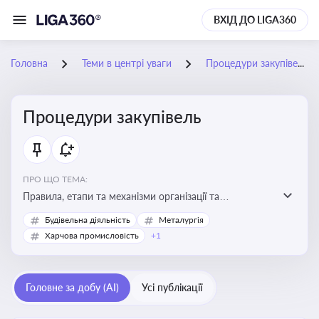
ВХІД ДО LIGA360
Головна
Теми в центрі уваги
Процедури закупівель
Процедури закупівель
ПРО ЩО ТЕМА:
Правила, етапи та механізми організації та
проведення закупівель товарів, робіт та послуг за
Будівельна діяльність
Металургія
державні чи публічні кошти
Харчова промисловість
+1
Головне за добу (AI)
Усі публікації