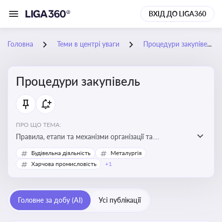
ВХІД ДО LIGA360
Головна
Теми в центрі уваги
Процедури закупівель
Процедури закупівель
ПРО ЩО ТЕМА:
Правила, етапи та механізми організації та
проведення закупівель товарів, робіт та послуг за
Будівельна діяльність
Металургія
державні чи публічні кошти
Харчова промисловість
+1
Головне за добу (AI)
Усі публікації