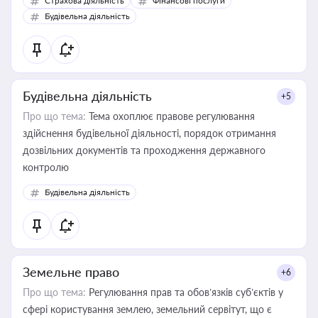
Страхова діяльність
Фінансові послуги
бухгалтера під час оподаткування, приватизації, оренди
Будівельна діяльність
державного майна, корпоративних угод і перевірки
статусу суб'єктів оціночної діяльності
Будівельна діяльність
+5
Про що тема:
Тема охоплює правове регулювання
здійснення будівельної діяльності, порядок отримання
дозвільних документів та проходження державного
контролю
Будівельна діяльність
Земельне право
+6
Про що тема:
Регулювання прав та обов’язків суб’єктів у
сфері користування землею, земельний сервітут, що є