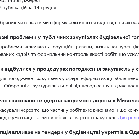
7 публікацій за 14 грудня
ібраних матеріалів ми сформували короткі відповіді на актуал
овні проблеми у публічних закупівлях будівельної галу
проблеми включають корупційні ризики, низьку конкуренцію,
ованих кадрів та формальний контроль якості робіт, що уск
ни відбулися у процедурах погодження закупівель у 
ля погодження закупівель у сфері інформатизації збільшено 
н. Оборонні структури звільнені від погодження під час воєн
ло скасовано тендер на капремонт дороги в Миколає
касували через те, що частину робіт вже виконало інше ком
 документації та зміни обсягів і вартості закупівлі.
Джерел
пція впливає на тендери у будівництві укриттів в Од