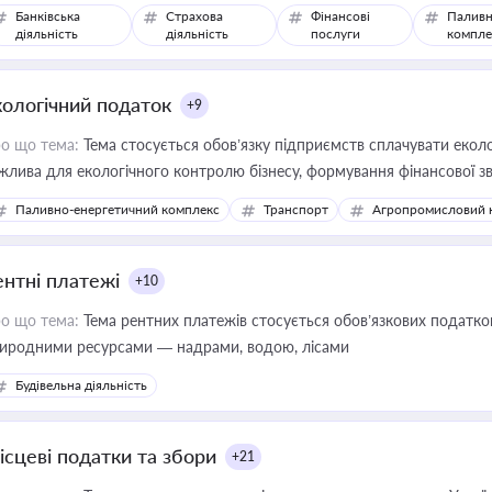
Банківська
Страхова
Фінансові
Паливн
діяльність
діяльність
послуги
компле
кологічний податок
+9
о що тема:
Тема стосується обов’язку підприємств сплачувати еколо
жлива для екологічного контролю бізнесу, формування фінансової 
конодавства
Паливно-енергетичний комплекс
Транспорт
Агропромисловий 
ентні платежі
+10
о що тема:
Тема рентних платежів стосується обов’язкових податков
иродними ресурсами — надрами, водою, лісами
Будівельна діяльність
ісцеві податки та збори
+21