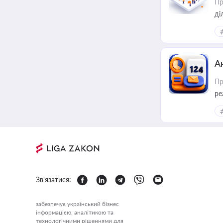
Пр
А
Пр
ре
Зв'язатися:
забезпечує український бізнес
інформацією, аналітикою та
технологічними рішеннями для