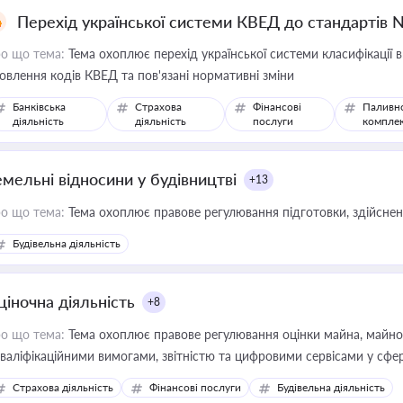
Перехід української системи КВЕД до стандартів 
о що тема:
Тема охоплює перехід української системи класифікації в
овлення кодів КВЕД та пов'язані нормативні зміни
Банківська
Страхова
Фінансові
Паливн
діяльність
діяльність
послуги
компле
емельні відносини у будівництві
+13
о що тема:
Тема охоплює правове регулювання підготовки, здійсненн
Будівельна діяльність
ціночна діяльність
+8
о що тема:
Тема охоплює правове регулювання оцінки майна, майнови
кваліфікаційними вимогами, звітністю та цифровими сервісами у сфер
дійних змін у цій сфері корисне для власника бізнесу, керівника, юр
Страхова діяльність
Фінансові послуги
Будівельна діяльність
иватизації, оренди державного майна, корпоративних угод і перевірки