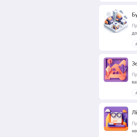
Б
Пр
до
З
Пр
ва
ре
Лі
Пр
не