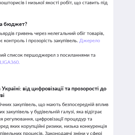
ошторисів і низької якості робіт, що ставить під
 на бюджет?
ярдів гривень через нелегальний обіг товарів,
є контроль і прозорість закупівель.
Джерело
вний список першоджерел з посиланнями та
 LIGA360.
країні: від цифровізації та прозорості до
ві
лічних закупівель, що мають безпосередній вплив
х закупівель у будівельній галузі, яка відіграє
ня регулювання, цифровізації процедур та
ред яких корупційні ризики, низька конкуренція
івельних процесів. Законодавчі зміни у сфері