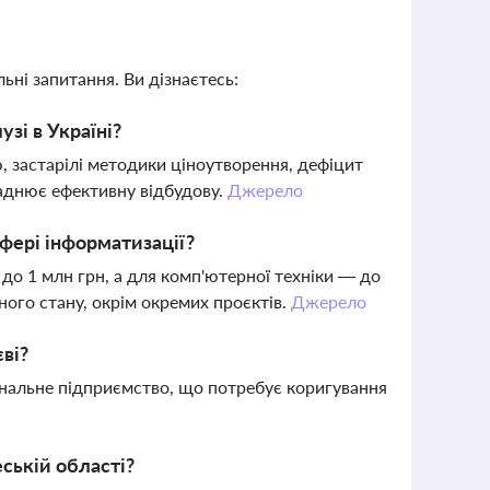
ьні запитання. Ви дізнаєтесь:
зі в Україні?
 застарілі методики ціноутворення, дефіцит
ладнює ефективну відбудову.
Джерело
сфері інформатизації?
до 1 млн грн, а для комп'ютерної техніки — до
ного стану, окрім окремих проєктів.
Джерело
ві?
унальне підприємство, що потребує коригування
о
еській області?