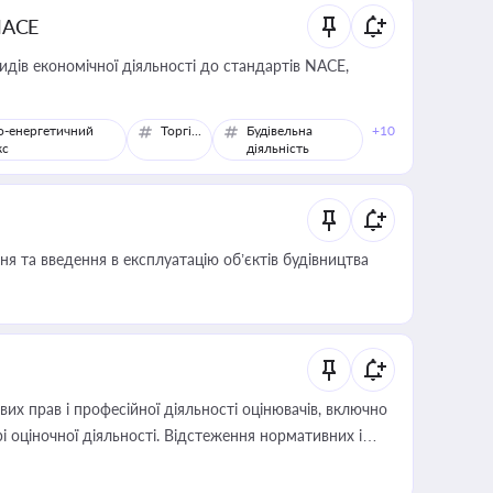
NACE
идів економічної діяльності до стандартів NACE,
о-енергетичний
Торгівля
Будівельна
+10
кс
діяльність
я та введення в експлуатацію об’єктів будівництва
х прав і професійної діяльності оцінювачів, включно
і оціночної діяльності. Відстеження нормативних і
иста або бухгалтера під час оподаткування,
 статусу суб'єктів оціночної діяльності