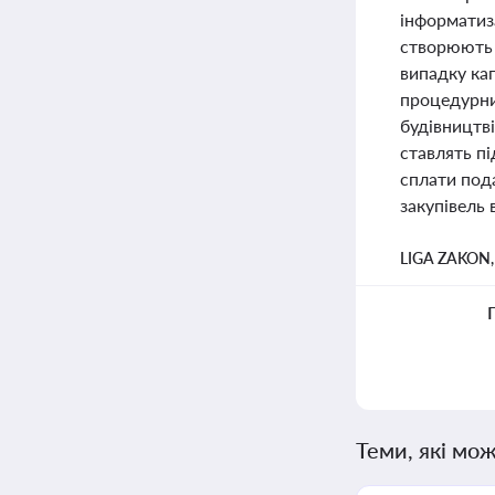
інформатиза
створюють н
випадку ка
процедурни
будівництві
ставлять пі
сплати пода
закупівель в
LIGA ZAKON
Теми, які мож