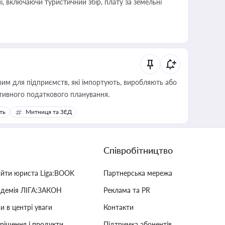
, включаючи туристичний збір, плату за земельні
вим для підприємств, які імпортують, виробляють або
тивного податкового планування.
ть
Митниця та ЗЕД
Співробітництво
айти юриста Liga:BOOK
Партнерська мережа
адемія ЛІГА:ЗАКОН
Реклама та PR
и в центрі уваги
Контакти
 рішення і продукти
Підтримка абонентів