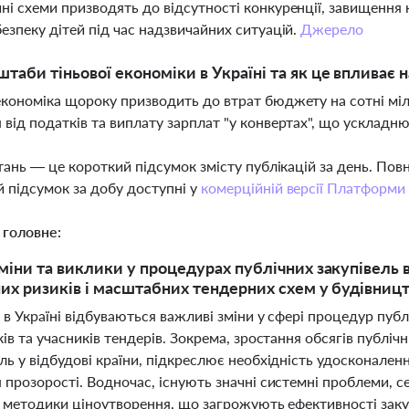
ні схеми призводять до відсутності конкуренції, завищення к
безпеку дітей під час надзвичайних ситуацій.
Джерело
штаби тіньової економіки в Україні та як це впливає
економіка щороку призводить до втрат бюджету на сотні міль
 від податків та виплату зарплат "у конвертах", що ускладню
тань — це короткий підсумок змісту публікацій за день. По
 підсумок за добу доступні у
комерційній версії Платформи
 головне:
міни та виклики у процедурах публічних закупівель в У
их ризиків і масштабних тендерних схем у будівницт
 в Україні відбуваються важливі зміни у сфері процедур пуб
ів та учасників тендерів. Зокрема, зростання обсягів публічни
ь у відбудові країни, підкреслює необхідність удосконален
прозорості. Водночас, існують значні системні проблеми, се
і методики ціноутворення, що загрожують ефективності закуп