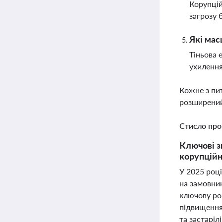
Корупцій
загрозу 
Які мас
Тіньова 
ухилення
Кожне з пи
розширений
Стисло про
Ключові з
корупційн
У 2025 році
на замовник
ключову рол
підвищення 
та застаріл