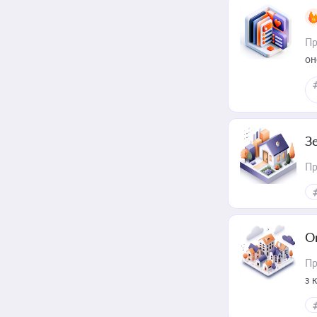
Пр
он
З
Пр
О
Пр
з 
ме
пр