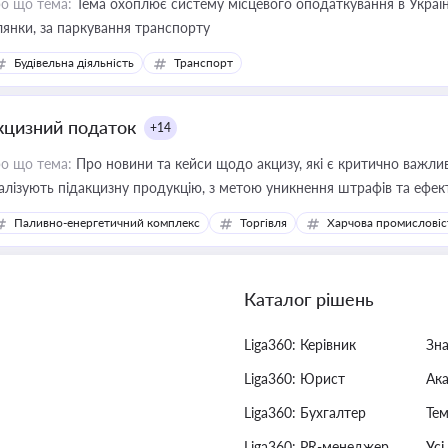
о що тема:
Тема охоплює систему місцевого оподаткування в Україні
ділянки, за паркування транспорту
Будівельна діяльність
Транспорт
кцизний податок
+14
о що тема:
Про новини та кейси щодо акцизу, які є критично важли
алізують підакцизну продукцію, з метою уникнення штрафів та ефек
Паливно-енергетичний комплекс
Торгівля
Харчова промисловіс
Каталог рішень
Liga360: Керівник
Зн
Liga360: Юрист
Ак
Liga360: Бухгалтер
Тем
Liga360: PR-менеджер
Усі