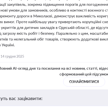
ції закупівель, зокрема підвищення порогів для погодження
ові умови для замовників, особливо в контексті воєнного ст
премонту дороги в Миколаєві, демонструє важливість кориг
х вимог. Проте найбільшу увагу привертають корупційні схе
 укриттів для дитячих закладів в Одеській області, де відсу
д загрозу якість робіт і безпеку. Паралельно з цим, масштаб
тків та нелегальний обіг товарів, створюють додаткові вик
 Україні.
,
14 грудня 2025
Повний AI-огляд дня та посилання на всі новини, статті, віде
сформований цей підсумо
ОЗНАЙОМИТИСЯ
уть вас зацікавити: