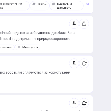
о-енергетичний
Торгівля
Будівельна
+2
кс
діяльність
гічний податок за забруднення довкілля. Вона
звітності та дотримання природоохоронного
комплекс
Металургія
их зборів, які сплачуються за користування