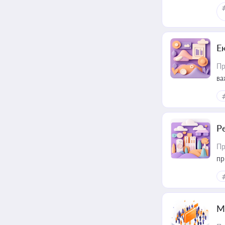
Е
Пр
ва
за
Р
Пр
пр
М