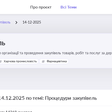
Про проєкт
Всі Теми
півель
14-12-2025
ль
 організації та проведення закупівель товарів, робіт та послуг за де
Харчова промисловість
Фармацевтика
14.12.2025 по темі: Процедури закупівель
но:
14368 джерел