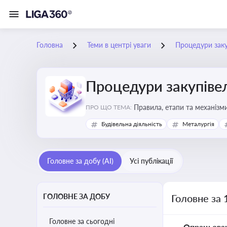
Головна
Теми в центрі уваги
Процедури заку
Процедури закупіве
Правила, етапи та механізми
ПРО ЩО ТЕМА:
Будівельна діяльність
Металургія
Головне за добу (AI)
Усі публікації
ГОЛОВНЕ ЗА ДОБУ
Головне за 
Головне за сьогодні
Опрацьова