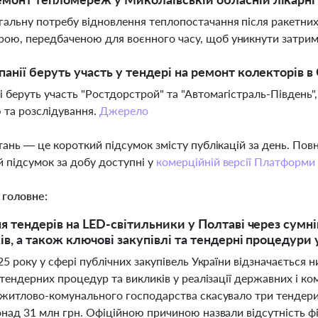
гальну потребу відновлення теплопостачання після ракетних
ою, передбаченою для воєнного часу, щоб уникнути затри
панії беруть участь у тендері на ремонт колекторів в
і беруть участь "Ростдорстрой" та "Автомагістраль-Південь",
 та розслідування.
Джерело
тань — це короткий підсумок змісту публікацій за день. По
 підсумок за добу доступні у
комерційній версії Платформи
 головне:
я тендерів на LED-світильники у Полтаві через сумні
в, а також ключові закупівлі та тендерні процедури у
25 року у сфері публічних закупівель України відзначається
 тендерних процедур та викликів у реалізації державних і ко
 житлово-комунального господарства скасувало три тендери
онад 31 млн грн. Офіційною причиною назвали відсутність ф