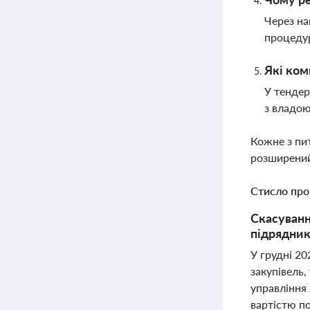
Через на
процедур
Які ком
У тендер
з владою
Кожне з пи
розширений
Стисло про
Скасуванн
підрядникі
У грудні 20
закупівель,
управління
вартістю п