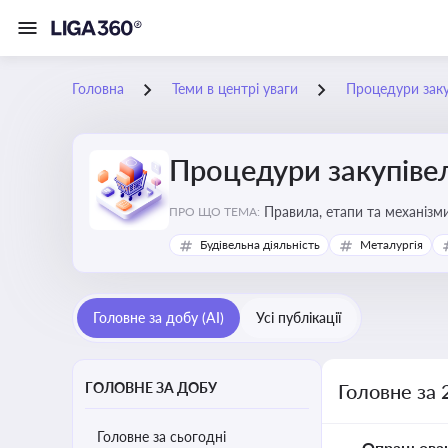
Головна
Теми в центрі уваги
Процедури заку
Процедури закупіве
Правила, етапи та механізми
ПРО ЩО ТЕМА:
Будівельна діяльність
Металургія
Головне за добу (AI)
Усі публікації
ГОЛОВНЕ ЗА ДОБУ
Головне за 
Головне за сьогодні
Опрацьова