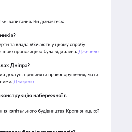
ьні запитання. Ви дізнаєтесь:
ників?
перти та влада вбачають у цьому спробу
іднішою пропозицією була відхилена.
Джерело
олах Дніпра?
ий доступ, припиняти правопорушення, мати
еними.
Джерело
еконструкцію набережної в
іння капітального будівництва Кропивницької
провели без відкритих торгів?