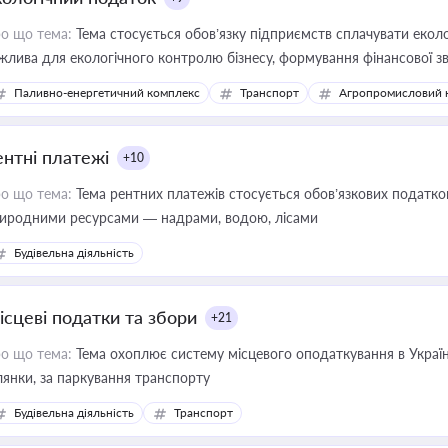
о що тема:
Тема стосується обов’язку підприємств сплачувати еколо
жлива для екологічного контролю бізнесу, формування фінансової 
конодавства
Паливно-енергетичний комплекс
Транспорт
Агропромисловий 
ентні платежі
+10
о що тема:
Тема рентних платежів стосується обов’язкових податков
иродними ресурсами — надрами, водою, лісами
Будівельна діяльність
ісцеві податки та збори
+21
о що тема:
Тема охоплює систему місцевого оподаткування в Україні
ділянки, за паркування транспорту
Будівельна діяльність
Транспорт