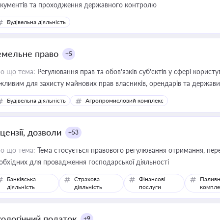
кументів та проходження державного контролю
Будівельна діяльність
емельне право
+5
о що тема:
Регулювання прав та обов’язків суб’єктів у сфері корист
жливим для захисту майнових прав власників, орендарів та держави
сурсами
Будівельна діяльність
Агропромисловий комплекс
цензії, дозволи
+53
о що тема:
Тема стосується правового регулювання отримання, пере
обхідних для провадження господарської діяльності
Банківська
Страхова
Фінансові
Паливн
діяльність
діяльність
послуги
компле
кологічний податок
+9