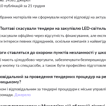
10 публікацій за 21 грудня
ібраних матеріалів ми сформували короткі відповіді на актуал
Полтаві скасували тендери на закупівлю LED-світиль
скасували офіційно через відсутність фінансування, але екс
и інтереси певних підрядників, оскільки компанія з найвиг
оги ставляться до охорони пунктів незламності у шк
 мають цілодобово чергувати, забезпечувати безперешкодн
 кнопку та спецзасоби, а також бути професійно підготовл
повідальний за проведення тендерних процедур на р
ницькому?
ом і відповідальним за тендерні процедури є міське управл
громади.
Джерело
монт тепломереж у Миколаївській обласній лікарні 