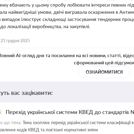
нку вбачають у цьому спробу лобіювати інтереси певних під
ала найвигідніші умови, двічі вигравала оскарження в Антим
й випадок ілюструє складнощі застосування тендерних проце
о локалізації виробництва, на закупівлі.
,
21 грудня 2025
Повний AI-огляд дня та посилання на всі новини, статті, віде
сформований цей підсумо
ОЗНАЙОМИТИСЯ
уть вас зацікавити:
Перехід української системи КВЕД до стандартів 
о що тема:
Тема охоплює перехід української системи класифікації в
овлення кодів КВЕД та пов'язані нормативні зміни