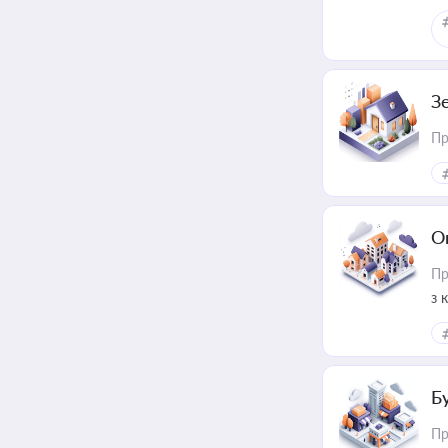
З
Пр
О
Пр
з 
ме
пр
Б
Пр