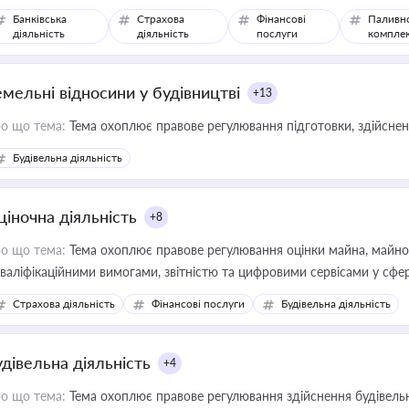
Банківська
Страхова
Фінансові
Паливн
діяльність
діяльність
послуги
компле
емельні відносини у будівництві
+13
о що тема:
Тема охоплює правове регулювання підготовки, здійсненн
Будівельна діяльність
ціночна діяльність
+8
о що тема:
Тема охоплює правове регулювання оцінки майна, майнови
кваліфікаційними вимогами, звітністю та цифровими сервісами у сфер
дійних змін у цій сфері корисне для власника бізнесу, керівника, юр
Страхова діяльність
Фінансові послуги
Будівельна діяльність
иватизації, оренди державного майна, корпоративних угод і перевірки
удівельна діяльність
+4
о що тема:
Тема охоплює правове регулювання здійснення будівельн