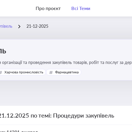
Про проєкт
Всі Теми
півель
21-12-2025
ль
 організації та проведення закупівель товарів, робіт та послуг за де
Харчова промисловість
Фармацевтика
21.12.2025 по темі: Процедури закупівель
но:
14381 джерел