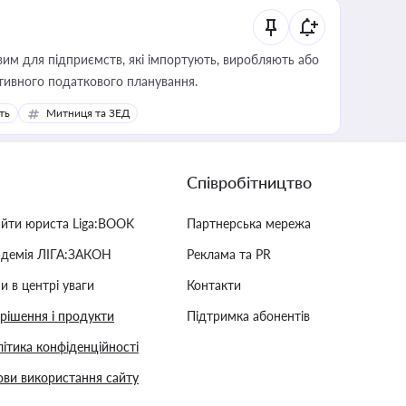
вим для підприємств, які імпортують, виробляють або
тивного податкового планування.
ть
Митниця та ЗЕД
Співробітництво
айти юриста Liga:BOOK
Партнерська мережа
адемія ЛІГА:ЗАКОН
Реклама та PR
и в центрі уваги
Контакти
 рішення і продукти
Підтримка абонентів
ітика конфіденційності
ви використання сайту