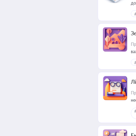
до
З
Пр
ва
ре
Лі
Пр
не
Е