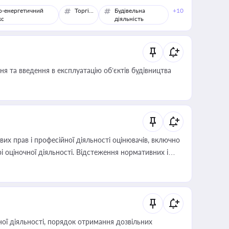
о-енергетичний
Торгівля
Будівельна
+10
кс
діяльність
я та введення в експлуатацію об’єктів будівництва
х прав і професійної діяльності оцінювачів, включно
і оціночної діяльності. Відстеження нормативних і
иста або бухгалтера під час оподаткування,
 статусу суб'єктів оціночної діяльності
ої діяльності, порядок отримання дозвільних