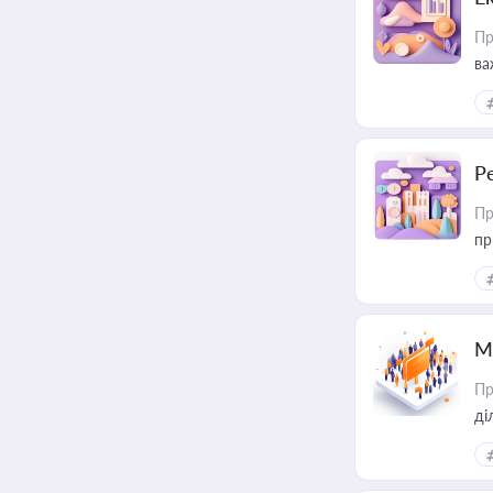
Пр
ва
за
Р
Пр
пр
М
Пр