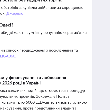
 обстрілів закупівлю здійснили за спрощеною
мок.
Джерело
 Одесі?
 обидві мають сумнівну репутацію через зв’язки
вний список першоджерел з посиланнями та
 LIGA360.
ви у фінансуванні та лобіювання
 2026 році в Україні
 низка важливих подій, що стосуються процедур
мунальних проєктів. Зокрема, у Полтаві
 на закупівлю 5000 LED-світильників загальною
інансування, проте представники влади та