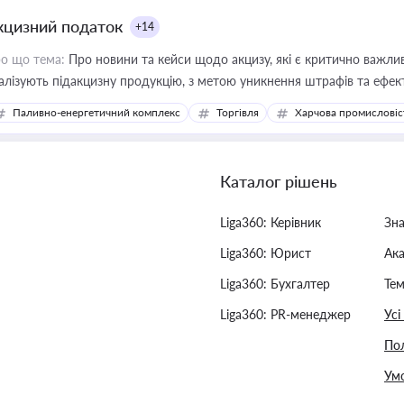
кцизний податок
+14
о що тема:
Про новини та кейси щодо акцизу, які є критично важли
алізують підакцизну продукцію, з метою уникнення штрафів та ефек
Паливно-енергетичний комплекс
Торгівля
Харчова промисловіс
Каталог рішень
Liga360: Керівник
Зн
Liga360: Юрист
Ак
Liga360: Бухгалтер
Тем
Liga360: PR-менеджер
Усі
Пол
Умо