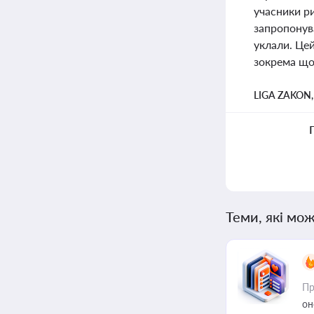
учасники ри
запропонув
уклали. Це
зокрема щод
LIGA ZAKON
Теми, які мож
Пр
он