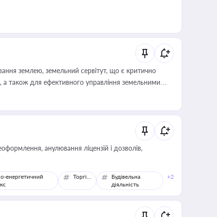
ування землею, земельний сервітут, що є критично
, а також для ефективного управління земельними
оформлення, анулювання ліцензій і дозволів,
о-енергетичний
Торгівля
Будівельна
+2
кс
діяльність