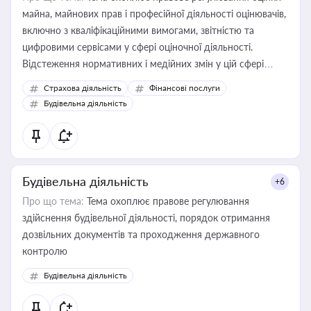
майна, майнових прав і професійної діяльності оцінювачів,
включно з кваліфікаційними вимогами, звітністю та
цифровими сервісами у сфері оціночної діяльності.
Відстеження нормативних і медійних змін у цій сфері
корисне для власника бізнесу, керівника, юриста або
Страхова діяльність
Фінансові послуги
бухгалтера під час оподаткування, приватизації, оренди
Будівельна діяльність
державного майна, корпоративних угод і перевірки
статусу суб'єктів оціночної діяльності
Будівельна діяльність
+6
Про що тема:
Тема охоплює правове регулювання
здійснення будівельної діяльності, порядок отримання
дозвільних документів та проходження державного
контролю
Будівельна діяльність