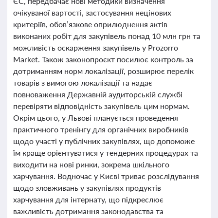
ЄС, передбачає нові методики визначення
очікуваної вартості, застосування нецінових
критеріїв, обов’язкове оприлюднення актів
виконаних робіт для закупівель понад 10 млн грн та
можливість оскарження закупівель у Prozorro
Market. Також законопроєкт посилює контроль за
дотриманням норм локалізації, розширює перелік
товарів з вимогою локалізації та надає
повноваження Державній аудиторській службі
перевіряти відповідність закупівель цим нормам.
Окрім цього, у Львові планується проведення
практичного тренінгу для органічних виробників
щодо участі у публічних закупівлях, що допоможе
їм краще орієнтуватися у тендерних процедурах та
виходити на нові ринки, зокрема шкільного
харчування. Водночас у Києві триває розслідування
щодо зловживань у закупівлях продуктів
харчування для інтернату, що підкреслює
важливість дотримання законодавства та