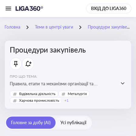
ВХІД ДО LIGA360
Головна
Теми в центрі уваги
Процедури закупівель
Процедури закупівель
ПРО ЩО ТЕМА:
Правила, етапи та механізми організації та
проведення закупівель товарів, робіт та послуг за
Будівельна діяльність
Металургія
державні чи публічні кошти
Харчова промисловість
+1
Головне за добу (AI)
Усі публікації