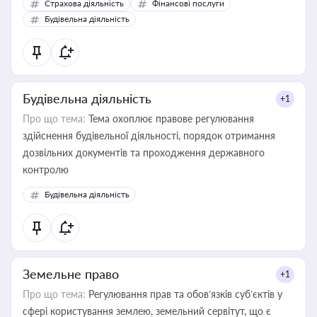
Страхова діяльність
Фінансові послуги
бухгалтера під час оподаткування, приватизації, оренди
Будівельна діяльність
державного майна, корпоративних угод і перевірки
статусу суб'єктів оціночної діяльності
Будівельна діяльність
+1
Про що тема:
Тема охоплює правове регулювання
здійснення будівельної діяльності, порядок отримання
дозвільних документів та проходження державного
контролю
Будівельна діяльність
Земельне право
+1
Про що тема:
Регулювання прав та обов’язків суб’єктів у
сфері користування землею, земельний сервітут, що є