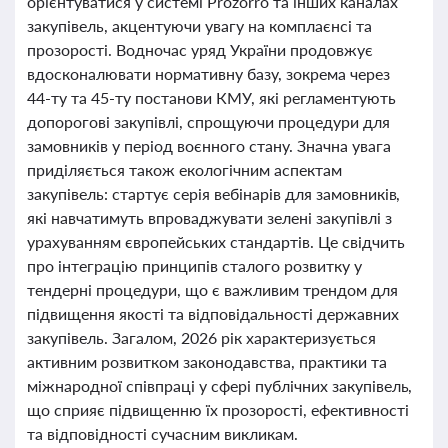
орієнтуватися у системі Prozorro та інших каналах
закупівель, акцентуючи увагу на комплаєнсі та
прозорості. Водночас уряд України продовжує
вдосконалювати нормативну базу, зокрема через
44-ту та 45-ту постанови КМУ, які регламентують
допорогові закупівлі, спрощуючи процедури для
замовників у період воєнного стану. Значна увага
приділяється також екологічним аспектам
закупівель: стартує серія вебінарів для замовників,
які навчатимуть впроваджувати зелені закупівлі з
урахуванням європейських стандартів. Це свідчить
про інтеграцію принципів сталого розвитку у
тендерні процедури, що є важливим трендом для
підвищення якості та відповідальності державних
закупівель. Загалом, 2026 рік характеризується
активним розвитком законодавства, практики та
міжнародної співпраці у сфері публічних закупівель,
що сприяє підвищенню їх прозорості, ефективності
та відповідності сучасним викликам.