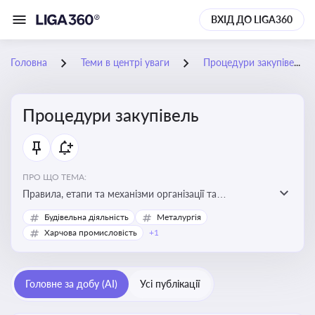
ВХІД ДО LIGA360
Головна
Теми в центрі уваги
Процедури закупівель
Процедури закупівель
ПРО ЩО ТЕМА:
Правила, етапи та механізми організації та
проведення закупівель товарів, робіт та послуг за
Будівельна діяльність
Металургія
державні чи публічні кошти
Харчова промисловість
+1
Головне за добу (AI)
Усі публікації