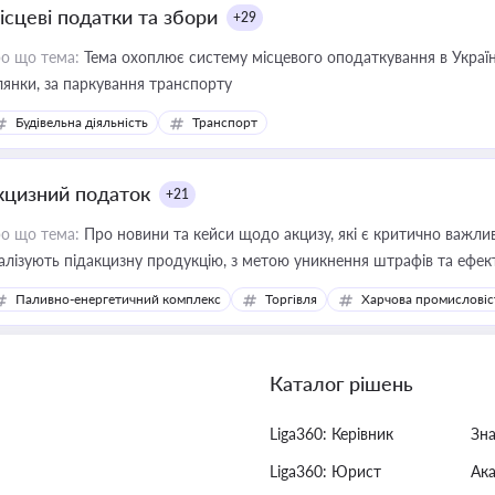
ісцеві податки та збори
+29
о що тема:
Тема охоплює систему місцевого оподаткування в Україні
ділянки, за паркування транспорту
Будівельна діяльність
Транспорт
кцизний податок
+21
о що тема:
Про новини та кейси щодо акцизу, які є критично важли
алізують підакцизну продукцію, з метою уникнення штрафів та ефек
Паливно-енергетичний комплекс
Торгівля
Харчова промисловіс
Каталог рішень
Liga360: Керівник
Зн
Liga360: Юрист
Ак