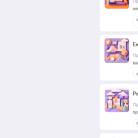
Пр
не
Е
Пр
ва
за
Р
Пр
пр