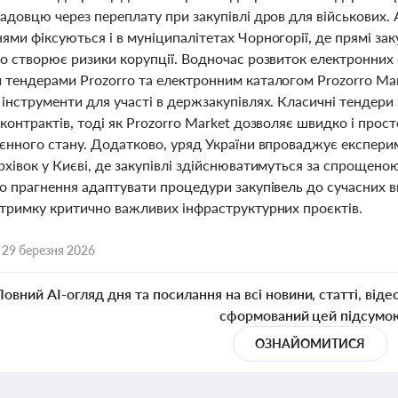
адовцю через переплату при закупівлі дров для військових.
ми фіксуються і в муніципалітетах Чорногорії, де прямі за
о створює ризики корупції. Водночас розвиток електронних 
 тендерами Prozorro та електронним каталогом Prozorro Mar
 інструменти для участі в держзакупівлях. Класичні тендери
контрактів, тоді як Prozorro Market дозволяє швидко і прос
оєнного стану. Додатково, уряд України впроваджує експери
рхівок у Києві, де закупівлі здійснюватимуться за спрощен
о прагнення адаптувати процедури закупівель до сучасних ви
дтримку критично важливих інфраструктурних проєктів.
,
29 березня 2026
Повний AI-огляд дня та посилання на всі новини, статті, віде
сформований цей підсумо
ОЗНАЙОМИТИСЯ