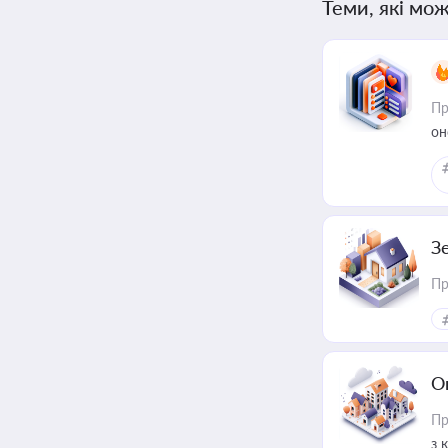
Теми, які мож
Пр
он
З
Пр
О
Пр
з 