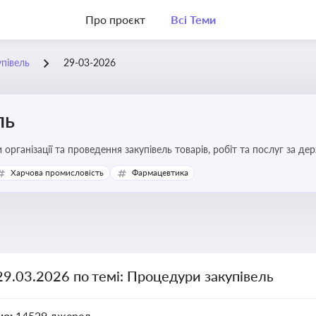
Про проєкт
Всі Теми
півель
29-03-2026
ль
 організації та проведення закупівель товарів, робіт та послуг за де
Харчова промисловість
Фармацевтика
29.03.2026 по темі: Процедури закупівель
но:
14529 джерел