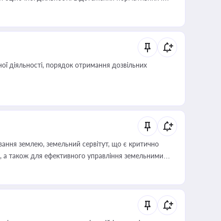
иста або бухгалтера під час оподаткування,
 статусу суб'єктів оціночної діяльності
ої діяльності, порядок отримання дозвільних
ування землею, земельний сервітут, що є критично
, а також для ефективного управління земельними