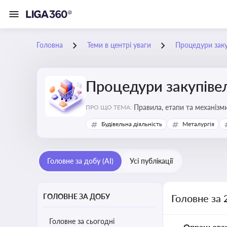
Головна
Теми в центрі уваги
Процедури заку
Процедури закупіве
Правила, етапи та механізми
ПРО ЩО ТЕМА:
Будівельна діяльність
Металургія
Головне за добу (AI)
Усі публікації
ГОЛОВНЕ ЗА ДОБУ
Головне за 
Головне за сьогодні
Опрацьова