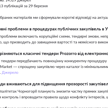
13 публікацій за 29 березня
ібраних матеріалів ми сформували короткі відповіді на актуал
овні проблеми в процедурах публічних закупівель в У
проблеми включають корупційні схеми, тендерні змови, неп
, що призводить до завищення вартості та неякісного викон
різняються класичні тендери Prozorro від електронно
 тендери передбачають повноцінну конкурентну процедуру 
 Market — спрощену закупівлю через каталог із мінімальни
.
Джерело
оди вживаються для підвищення прозорості закупівел
палітетах Чорногорії планують знизити частку прямих закупі
 контроль і впровадити правила щодо конфлікту інтересів,