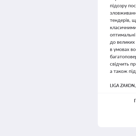
підозру пос
зловживання
тендерів, щ
класичними
оптимальні
до великих 
в умовах в
багатопове
свідчить пр
а також пі
LIGA ZAKON