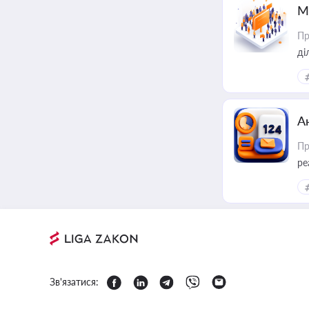
М
Пр
А
Пр
ре
Зв'язатися: