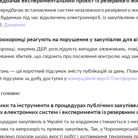
дбачає експериментальний проєкт із резервного жи
ередбачає встановлення систем незалежного резервного ж
 будинках під час відключень електроенергії, із закупівля
ї.
Джерело
оохоронці реагують на порушення у закупівлях для в
ронці, зокрема ДБР, розслідують випадки зловживань, пов
вання збитків, що свідчить про посилення контролю над зак
тань — це короткий підсумок змісту публікацій за день. По
 підсумок за добу доступні у
комерційній версії Платформи
 головне:
ики та інструменти в процедурах публічних закупівель
 електронних систем і експериментів із резервним
цедури закупівель в Україні та за кордоном стикаються з ни
ови та непрозорість прямих закупівель. Так, у Чорноморській
иявлено підозри щодо якості робіт і дотримання тендерних п