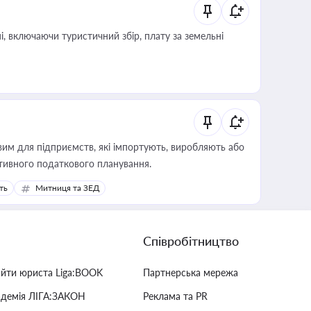
, включаючи туристичний збір, плату за земельні
вим для підприємств, які імпортують, виробляють або
тивного податкового планування.
ть
Митниця та ЗЕД
Співробітництво
айти юриста Liga:BOOK
Партнерська мережа
адемія ЛІГА:ЗАКОН
Реклама та PR