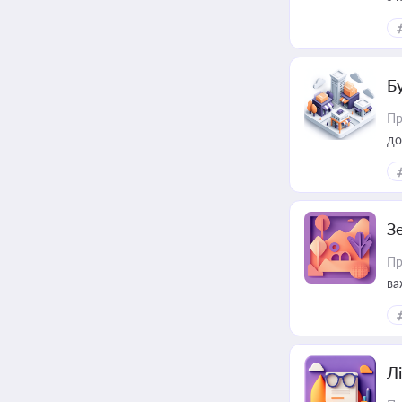
ме
пр
Б
Пр
до
З
Пр
ва
ре
Лі