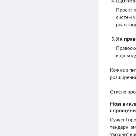
Що пере
Проєкт п
систем у
реалізаці
Як прав
Правоохо
відшкоду
Кожне з пи
розширений
Стисло про
Нові викл
спрощених
Сучасні про
тендерні зм
України" в