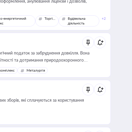
оформлення, анулювання ліцензій і дозволів,
о-енергетичний
Торгівля
Будівельна
+2
кс
діяльність
гічний податок за забруднення довкілля. Вона
звітності та дотримання природоохоронного
комплекс
Металургія
их зборів, які сплачуються за користування