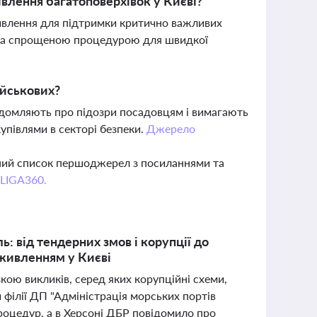
влення багатоповерхівок у Києві?
ивлення для підтримки критично важливих
ми за спрощеною процедурою для швидкої
ійськових?
ідомляють про підозри посадовцям і вимагають
упівлями в секторі безпеки.
Джерело
вний список першоджерел з посиланнями та
 LIGA360.
: від тендерних змов і корупції до
 живленням у Києві
зкою викликів, серед яких корупційні схеми,
 філії ДП "Адміністрація морських портів
роцедур, а в Херсоні ДБР повідомило про