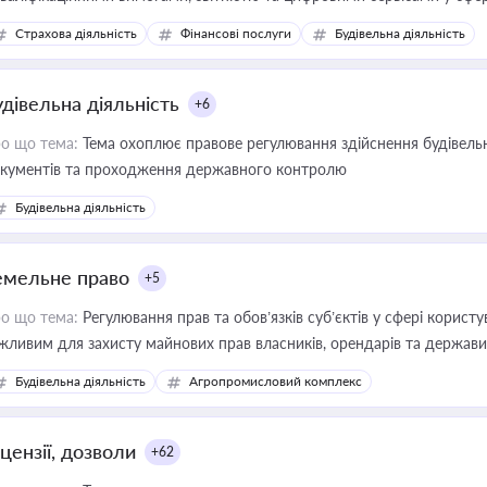
дійних змін у цій сфері корисне для власника бізнесу, керівника, юр
Страхова діяльність
Фінансові послуги
Будівельна діяльність
иватизації, оренди державного майна, корпоративних угод і перевірки
удівельна діяльність
+6
о що тема:
Тема охоплює правове регулювання здійснення будівельн
кументів та проходження державного контролю
Будівельна діяльність
емельне право
+5
о що тема:
Регулювання прав та обов’язків суб’єктів у сфері корист
жливим для захисту майнових прав власників, орендарів та держави
сурсами
Будівельна діяльність
Агропромисловий комплекс
цензії, дозволи
+62