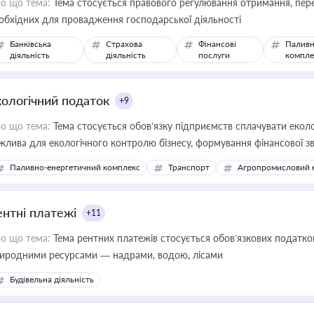
о що тема:
Тема стосується правового регулювання отримання, пере
обхідних для провадження господарської діяльності
Банківська
Страхова
Фінансові
Паливн
діяльність
діяльність
послуги
компле
кологічний податок
+9
о що тема:
Тема стосується обов’язку підприємств сплачувати еколо
жлива для екологічного контролю бізнесу, формування фінансової 
конодавства
Паливно-енергетичний комплекс
Транспорт
Агропромисловий 
ентні платежі
+11
о що тема:
Тема рентних платежів стосується обов’язкових податков
иродними ресурсами — надрами, водою, лісами
Будівельна діяльність