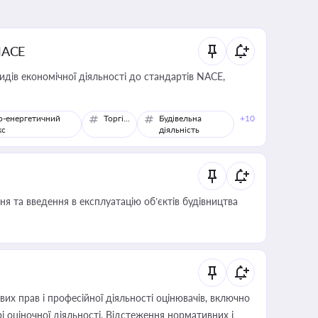
NACE
идів економічної діяльності до стандартів NACE,
о-енергетичний
Торгівля
Будівельна
+10
кс
діяльність
я та введення в експлуатацію об’єктів будівництва
х прав і професійної діяльності оцінювачів, включно
і оціночної діяльності. Відстеження нормативних і