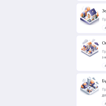
З
Пр
О
Пр
з 
ме
пр
Б
Пр
до