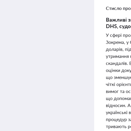
Стисло про
Важливі з
DHS, судо
У сфері про
Зокрема, у
доларів, п
утримання 
скандалів. 
оцінки доку
що зменшує
чіткі оріє
вимог та ос
що допомаг
відносин. А
українські
процедур з
тривають р