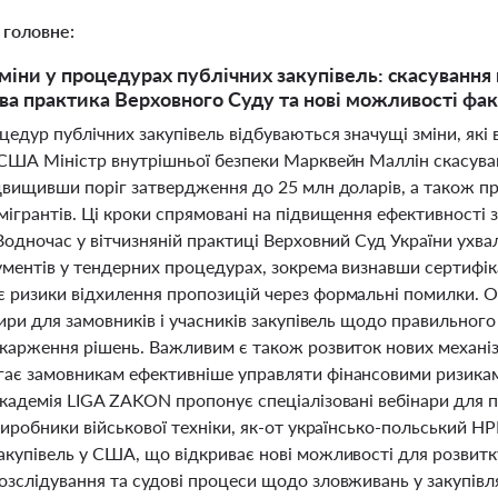
 головне:
міни у процедурах публічних закупівель: скасування 
ва практика Верховного Суду та нові можливості фа
цедур публічних закупівель відбуваються значущі зміни, які 
 США Міністр внутрішньої безпеки Марквейн Маллін скасував
ідвищивши поріг затвердження до 25 млн доларів, а також п
мігрантів. Ці кроки спрямовані на підвищення ефективності
Водночас у вітчизняній практиці Верховний Суд України ухв
ментів у тендерних процедурах, зокрема визнавши сертифіка
 ризики відхилення пропозицій через формальні помилки. О
нтири для замовників і учасників закупівель щодо правильно
карження рішень. Важливим є також розвиток нових механізм
ає замовникам ефективніше управляти фінансовими ризиками
кадемія LIGA ZAKON пропонує спеціалізовані вебінари для пі
 виробники військової техніки, як-от українсько-польський
акупівель у США, що відкриває нові можливості для розвитк
озслідування та судові процеси щодо зловживань у закупів