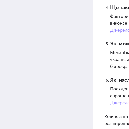
Що таке
Факторин
виконані
Джерел
Які мож
Механізм
українсь
бюрокра
Які нас
Посадовц
спрощено
Джерел
Кожне з пи
розширений