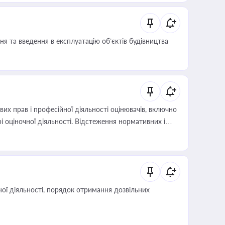
я та введення в експлуатацію об’єктів будівництва
х прав і професійної діяльності оцінювачів, включно
і оціночної діяльності. Відстеження нормативних і
иста або бухгалтера під час оподаткування,
 статусу суб'єктів оціночної діяльності
ої діяльності, порядок отримання дозвільних