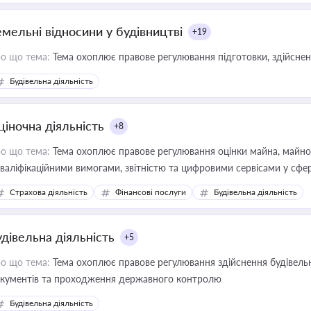
емельні відносини у будівництві
+19
о що тема:
Тема охоплює правове регулювання підготовки, здійсненн
Будівельна діяльність
ціночна діяльність
+8
о що тема:
Тема охоплює правове регулювання оцінки майна, майнови
кваліфікаційними вимогами, звітністю та цифровими сервісами у сфер
дійних змін у цій сфері корисне для власника бізнесу, керівника, юр
Страхова діяльність
Фінансові послуги
Будівельна діяльність
иватизації, оренди державного майна, корпоративних угод і перевірки
удівельна діяльність
+5
о що тема:
Тема охоплює правове регулювання здійснення будівельн
кументів та проходження державного контролю
Будівельна діяльність