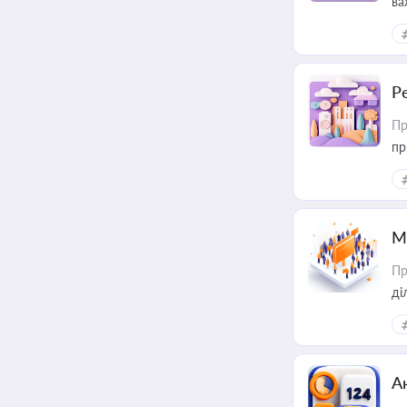
ва
за
Р
Пр
пр
М
Пр
А