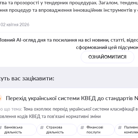
тва та прозорості у тендерних процедурах. Загалом, тенденц
ня процедур та впровадження інноваційних інструментів у с
,
02 квітня 2026
Повний AI-огляд дня та посилання на всі новини, статті, віде
сформований цей підсумо
ОЗНАЙОМИТИСЯ
уть вас зацікавити:
Перехід української системи КВЕД до стандартів 
о що тема:
Тема охоплює перехід української системи класифікації в
овлення кодів КВЕД та пов'язані нормативні зміни
Банківська
Страхова
Фінансові
Паливн
діяльність
діяльність
послуги
компле