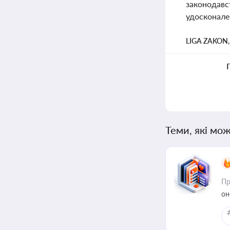
законодавс
удосконален
LIGA ZAKON
Теми, які мож
Пр
он