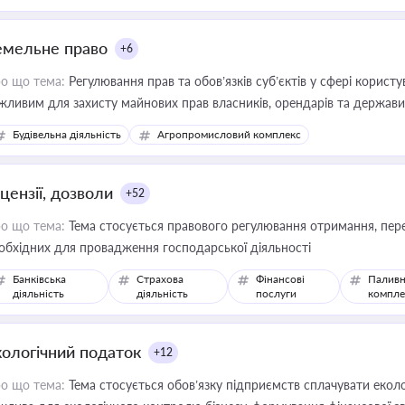
емельне право
+6
о що тема:
Регулювання прав та обов’язків суб’єктів у сфері корист
жливим для захисту майнових прав власників, орендарів та держави
сурсами
Будівельна діяльність
Агропромисловий комплекс
цензії, дозволи
+52
о що тема:
Тема стосується правового регулювання отримання, пере
обхідних для провадження господарської діяльності
Банківська
Страхова
Фінансові
Паливн
діяльність
діяльність
послуги
компле
кологічний податок
+12
о що тема:
Тема стосується обов’язку підприємств сплачувати еколо