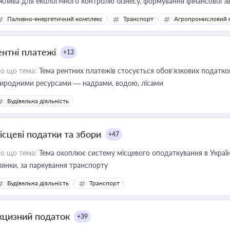
жлива для екологічного контролю бізнесу, формування фінансової 
конодавства
Паливно-енергетичний комплекс
Транспорт
Агропромисловий 
ентні платежі
+13
о що тема:
Тема рентних платежів стосується обов’язкових податков
иродними ресурсами — надрами, водою, лісами
Будівельна діяльність
ісцеві податки та збори
+47
о що тема:
Тема охоплює систему місцевого оподаткування в Україні
ділянки, за паркування транспорту
Будівельна діяльність
Транспорт
кцизний податок
+39