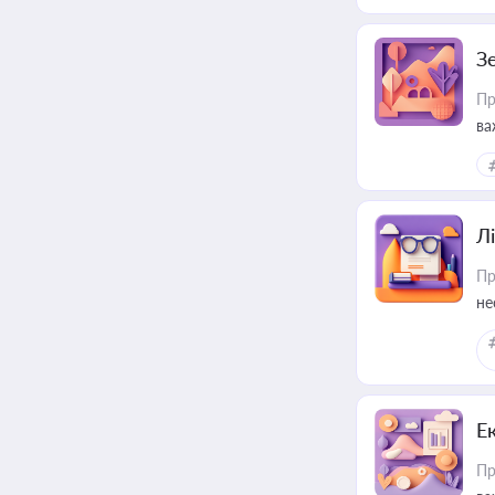
З
Пр
ва
ре
Лі
Пр
не
Е
Пр