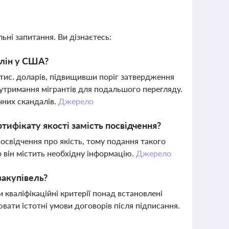
ьні запитання. Ви дізнаєтесь:
ллін у США?
 тис. доларів, підвищивши поріг затвердження
 утримання мігрантів для подальшого перегляду.
чних скандалів.
Джерело
ифікату якості замість посвідчення?
посвідчення про якість, тому подання такого
о він містить необхідну інформацію.
Джерело
закупівель?
кваліфікаційні критерії понад встановлені
вати істотні умови договорів після підписання.