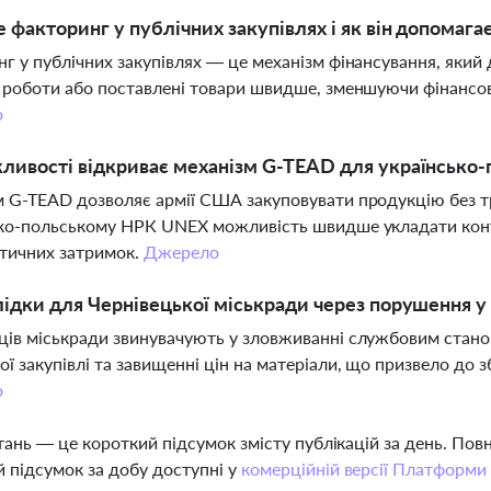
 факторинг у публічних закупівлях і як він допомаг
г у публічних закупівлях — це механізм фінансування, яки
 роботи або поставлені товари швидше, зменшуючи фінансов
о
ливості відкриває механізм G-TEAD для українсько
 G-TEAD дозволяє армії США закуповувати продукцію без т
ко-польському НРК UNEX можливість швидше укладати контр
тичних затримок.
Джерело
лідки для Чернівецької міськради через порушення у
ів міськради звинувачують у зловживанні службовим станови
ї закупівлі та завищенні цін на матеріали, що призвело до з
о
тань — це короткий підсумок змісту публікацій за день. По
 підсумок за добу доступні у
комерційній версії Платформи