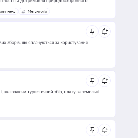
звітності та дотримання природоохоронного
комплекс
Металургія
их зборів, які сплачуються за користування
, включаючи туристичний збір, плату за земельні