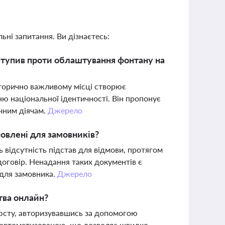
ьні запитання. Ви дізнаєтесь:
иступив проти облаштування фонтану на
торично важливому місці створює
нню національної ідентичності. Він пропонує
ичним діячам.
Джерело
овлені для замовників?
відсутність підстав для відмови, протягом
оговір. Ненадання таких документів є
 для замовника.
Джерело
тва онлайн?
'юсту, авторизувавшись за допомогою
і автоматизованою, що дозволяє швидко