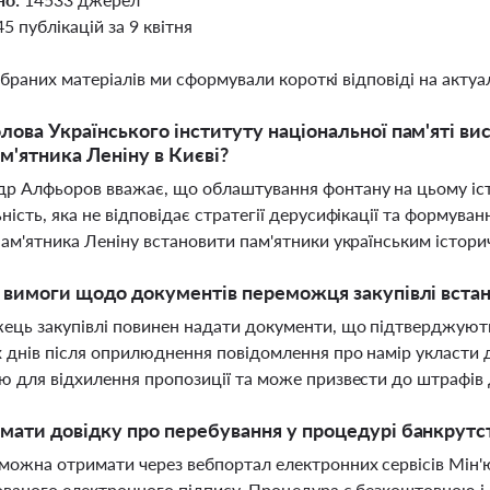
45 публікацій за 9 квітня
ібраних матеріалів ми сформували короткі відповіді на актуал
лова Українського інституту національної пам'яті в
ам'ятника Леніну в Києві?
р Алфьоров вважає, що облаштування фонтану на цьому іс
ність, яка не відповідає стратегії дерусифікації та формува
пам'ятника Леніну встановити пам'ятники українським істор
і вимоги щодо документів переможця закупівлі встан
ць закупівлі повинен надати документи, що підтверджують 
 днів після оприлюднення повідомлення про намір укласти д
ю для відхилення пропозиції та може призвести до штрафів
мати довідку про перебування у процедурі банкрутс
можна отримати через вебпортал електронних сервісів Мін
ованого електронного підпису. Процедура є безкоштовною 