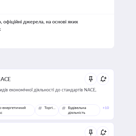
о, офіційні джерела, на основі яких
к
NACE
идів економічної діяльності до стандартів NACE,
о-енергетичний
Торгівля
Будівельна
+10
кс
діяльність