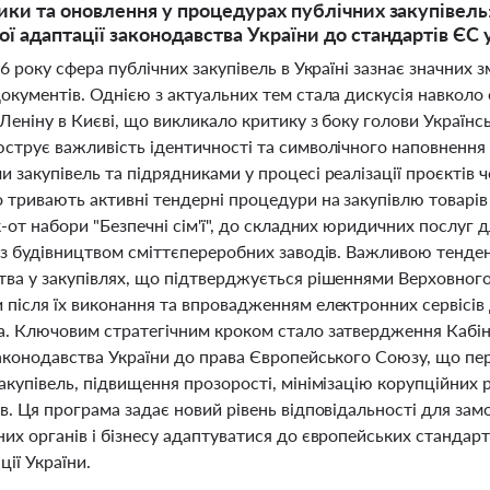
ики та оновлення у процедурах публічних закупівель: 
ї адаптації законодавства України до стандартів ЄС 
26 року сфера публічних закупівель в Україні зазнає значних 
документів. Однією з актуальних тем стала дискусія навколо
Леніну в Києві, що викликало критику з боку голови Українсь
юструє важливість ідентичності та символічного наповнення
 закупівель та підрядниками у процесі реалізації проєктів ч
тривають активні тендерні процедури на закупівлю товарів і
к-от набори "Безпечні сім'ї", до складних юридичних послуг 
 із будівництвом сміттєпереробних заводів. Важливою тенд
тва у закупівлях, що підтверджується рішеннями Верховног
 після їх виконання та впровадженням електронних сервісів
а. Ключовим стратегічним кроком стало затвердження Кабін
законодавства України до права Європейського Союзу, що п
акупівель, підвищення прозорості, мінімізацію корупційних
в. Ця програма задає новий рівень відповідальності для замо
их органів і бізнесу адаптуватися до європейських стандар
ції України.