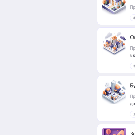
Пр
О
Пр
з 
ме
пр
Б
Пр
до
З