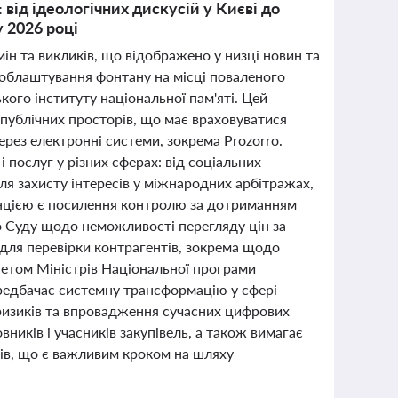
від ідеологічних дискусій у Києві до
у 2026 році
змін та викликів, що відображено у низці новин та
 облаштування фонтану на місці поваленого
кого інституту національної пам'яті. Цей
 публічних просторів, що має враховуватися
ерез електронні системи, зокрема Prozorro.
 послуг у різних сферах: від соціальних
для захисту інтересів у міжнародних арбітражах,
енцією є посилення контролю за дотриманням
о Суду щодо неможливості перегляду цін за
 для перевірки контрагентів, зокрема щодо
етом Міністрів Національної програми
ередбачає системну трансформацію у сфері
 ризиків та впровадження сучасних цифрових
вників і учасників закупівель, а також вимагає
тів, що є важливим кроком на шляху