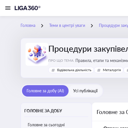
Головна
Теми в центрі уваги
Процедури заку
Процедури закупіве
Правила, етапи та механізми
ПРО ЩО ТЕМА:
Будівельна діяльність
Металургія
Головне за добу (AI)
Усі публікації
ГОЛОВНЕ ЗА ДОБУ
Головне за 
Головне за сьогодні
Опрацьова