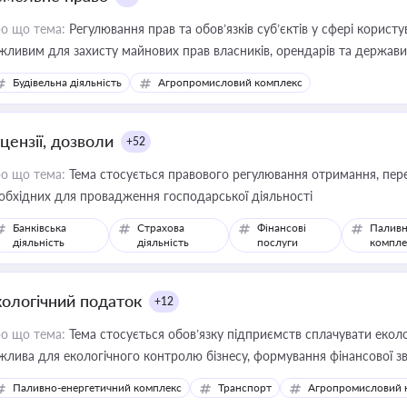
о що тема:
Регулювання прав та обов’язків суб’єктів у сфері корист
жливим для захисту майнових прав власників, орендарів та держави
сурсами
Будівельна діяльність
Агропромисловий комплекс
цензії, дозволи
+52
о що тема:
Тема стосується правового регулювання отримання, пере
обхідних для провадження господарської діяльності
Банківська
Страхова
Фінансові
Паливн
діяльність
діяльність
послуги
компле
кологічний податок
+12
о що тема:
Тема стосується обов’язку підприємств сплачувати еколо
жлива для екологічного контролю бізнесу, формування фінансової 
конодавства
Паливно-енергетичний комплекс
Транспорт
Агропромисловий 