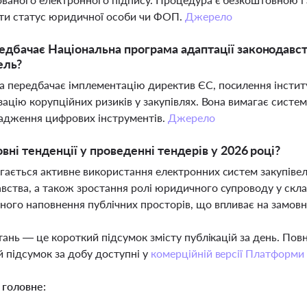
ти статус юридичної особи чи ФОП.
Джерело
дбачає Національна програма адаптації законодавств
ель?
 передбачає імплементацію директив ЄС, посилення інстит
ізацію корупційних ризиків у закупівлях. Вона вимагає сист
адження цифрових інструментів.
Джерело
овні тенденції у проведенні тендерів у 2026 році?
гається активне використання електронних систем закупіве
вства, а також зростання ролі юридичного супроводу у скл
ного наповнення публічних просторів, що впливає на замовни
тань — це короткий підсумок змісту публікацій за день. По
 підсумок за добу доступні у
комерційній версії Платформи
 головне: