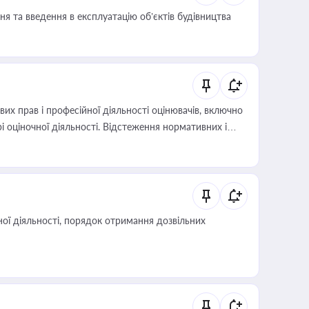
я та введення в експлуатацію об’єктів будівництва
х прав і професійної діяльності оцінювачів, включно
і оціночної діяльності. Відстеження нормативних і
иста або бухгалтера під час оподаткування,
 статусу суб'єктів оціночної діяльності
ої діяльності, порядок отримання дозвільних