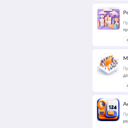
Р
Пр
пр
М
Пр
А
Пр
ре