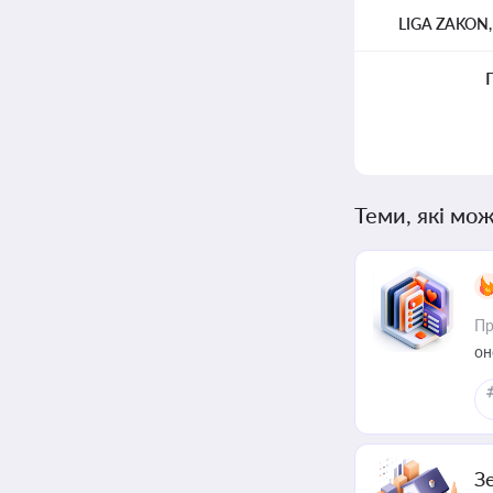
LIGA ZAKON
Теми, які мож
Пр
он
З