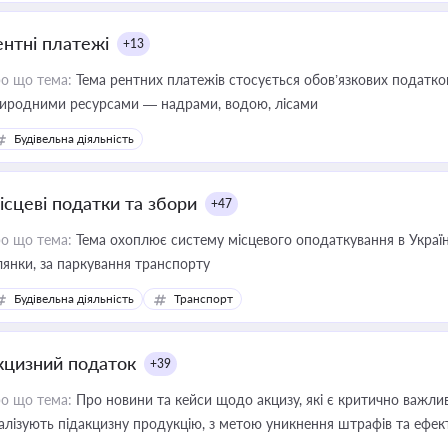
ентні платежі
+13
о що тема:
Тема рентних платежів стосується обов’язкових податков
иродними ресурсами — надрами, водою, лісами
Будівельна діяльність
ісцеві податки та збори
+47
о що тема:
Тема охоплює систему місцевого оподаткування в Україні
ділянки, за паркування транспорту
Будівельна діяльність
Транспорт
кцизний податок
+39
о що тема:
Про новини та кейси щодо акцизу, які є критично важли
алізують підакцизну продукцію, з метою уникнення штрафів та ефек