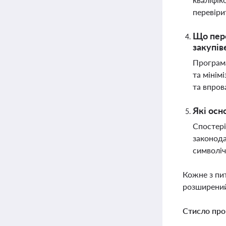
перевіри
Що пере
закупів
Програма
та мінім
та впров
Які осн
Спостері
законода
символіч
Кожне з пи
розширений
Стисло про