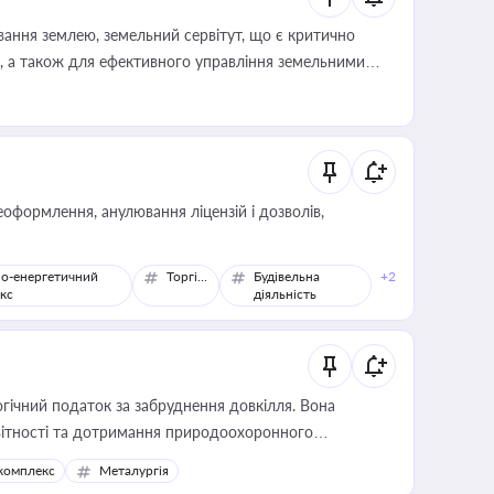
ування землею, земельний сервітут, що є критично
, а також для ефективного управління земельними
оформлення, анулювання ліцензій і дозволів,
о-енергетичний
Торгівля
Будівельна
+2
кс
діяльність
гічний податок за забруднення довкілля. Вона
звітності та дотримання природоохоронного
комплекс
Металургія