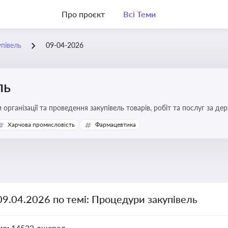
Про проєкт
Всі Теми
півель
09-04-2026
ль
 організації та проведення закупівель товарів, робіт та послуг за де
Харчова промисловість
Фармацевтика
09.04.2026 по темі: Процедури закупівель
но:
14533 джерел