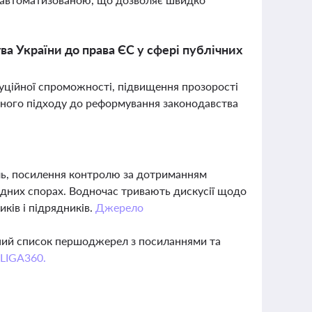
а України до права ЄС у сфері публічних
уційної спроможності, підвищення прозорості
емного підходу до реформування законодавства
ль, посилення контролю за дотриманням
адних спорах. Водночас тривають дискусії щодо
ків і підрядників.
Джерело
вний список першоджерел з посиланнями та
 LIGA360.