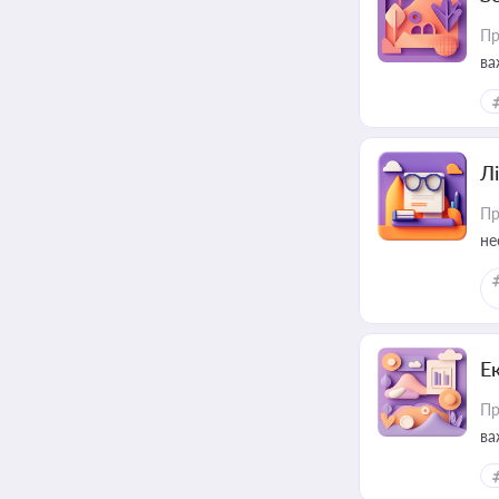
Пр
ва
ре
Лі
Пр
не
Е
Пр
ва
за