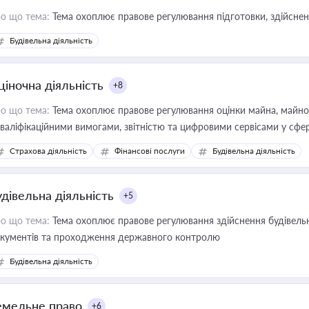
о що тема:
Тема охоплює правове регулювання підготовки, здійсненн
Будівельна діяльність
ціночна діяльність
+8
о що тема:
Тема охоплює правове регулювання оцінки майна, майнови
кваліфікаційними вимогами, звітністю та цифровими сервісами у сфер
дійних змін у цій сфері корисне для власника бізнесу, керівника, юр
Страхова діяльність
Фінансові послуги
Будівельна діяльність
иватизації, оренди державного майна, корпоративних угод і перевірки
удівельна діяльність
+5
о що тема:
Тема охоплює правове регулювання здійснення будівельн
кументів та проходження державного контролю
Будівельна діяльність
емельне право
+6