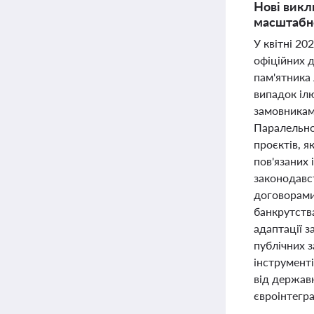
Нові викл
масштабно
У квітні 20
офіційних 
пам'ятника 
випадок іл
замовниками
Паралельно 
проєктів, я
пов'язаних
законодавс
договорами
банкрутств
адаптації 
публічних з
інструменті
від державн
євроінтегра