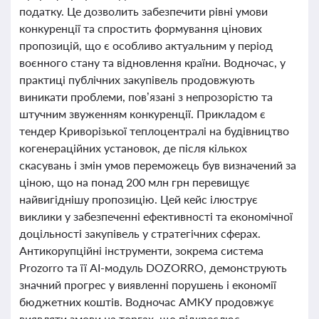
податку. Це дозволить забезпечити рівні умови
конкуренції та спростить формування цінових
пропозицій, що є особливо актуальним у період
воєнного стану та відновлення країни. Водночас, у
практиці публічних закупівель продовжують
виникати проблеми, пов’язані з непрозорістю та
штучним звуженням конкуренції. Прикладом є
тендер Криворізької теплоцентралі на будівництво
когенераційних установок, де після кількох
скасувань і змін умов переможець був визначений за
ціною, що на понад 200 млн грн перевищує
найвигіднішу пропозицію. Цей кейс ілюструє
виклики у забезпеченні ефективності та економічної
доцільності закупівель у стратегічних сферах.
Антикорупційні інструменти, зокрема система
Prozorro та її AI-модуль DOZORRO, демонструють
значний прогрес у виявленні порушень і економії
бюджетних коштів. Водночас АМКУ продовжує
виявляти змови на торгах, що підкреслює