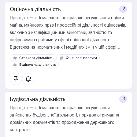
Оціночна діяльність
+8
Про що тема:
Тема охоплює правове регулювання оцінки
майна, майнових прав і професійної діяльності оцінювачів,
включно з кваліфікаційними вимогами, звітністю та
цифровими сервісами у сфері оціночної діяльності.
Відстеження нормативних і медійних змін у цій сфері
корисне для власника бізнесу, керівника, юриста або
Страхова діяльність
Фінансові послуги
бухгалтера під час оподаткування, приватизації, оренди
Будівельна діяльність
державного майна, корпоративних угод і перевірки
статусу суб'єктів оціночної діяльності
Будівельна діяльність
+4
Про що тема:
Тема охоплює правове регулювання
здійснення будівельної діяльності, порядок отримання
дозвільних документів та проходження державного
контролю