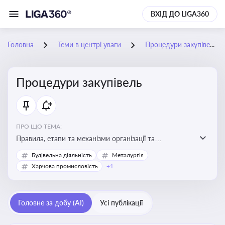
ВХІД ДО LIGA360
Головна
Теми в центрі уваги
Процедури закупівель
Процедури закупівель
ПРО ЩО ТЕМА:
Правила, етапи та механізми організації та
проведення закупівель товарів, робіт та послуг за
Будівельна діяльність
Металургія
державні чи публічні кошти
Харчова промисловість
+1
Головне за добу (AI)
Усі публікації