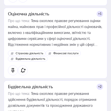
Оціночна діяльність
+1
Про що тема:
Тема охоплює правове регулювання оцінки
майна, майнових прав і професійної діяльності оцінювачів,
включно з кваліфікаційними вимогами, звітністю та
цифровими сервісами у сфері оціночної діяльності.
Відстеження нормативних і медійних змін у цій сфері
корисне для власника бізнесу, керівника, юриста або
Страхова діяльність
Фінансові послуги
бухгалтера під час оподаткування, приватизації, оренди
Будівельна діяльність
державного майна, корпоративних угод і перевірки
статусу суб'єктів оціночної діяльності
Будівельна діяльність
+2
Про що тема:
Тема охоплює правове регулювання
здійснення будівельної діяльності, порядок отримання
дозвільних документів та проходження державного