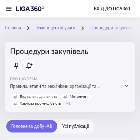
ВХІД ДО LIGA360
Головна
Теми в центрі уваги
Процедури закупівель
Процедури закупівель
ПРО ЩО ТЕМА:
Правила, етапи та механізми організації та
проведення закупівель товарів, робіт та послуг за
Будівельна діяльність
Металургія
державні чи публічні кошти
Харчова промисловість
+1
Головне за добу (AI)
Усі публікації