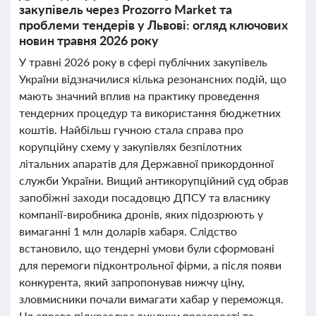
закупівель через Prozorro Market та
проблеми тендерів у Львові: огляд ключових
новин травня 2026 року
У травні 2026 року в сфері публічних закупівель
України відзначилися кілька резонансних подій, що
мають значний вплив на практику проведення
тендерних процедур та використання бюджетних
коштів. Найбільш гучною стала справа про
корупційну схему у закупівлях безпілотних
літальних апаратів для Державної прикордонної
служби України. Вищий антикорупційний суд обрав
запобіжні заходи посадовцю ДПСУ та власнику
компанії-виробника дронів, яких підозрюють у
вимаганні 1 млн доларів хабаря. Слідство
встановило, що тендерні умови були сформовані
для перемоги підконтрольної фірми, а після появи
конкурента, який запропонував нижчу ціну,
зловмисники почали вимагати хабар у переможця.
Ця справа підкреслює виклики прозорості та