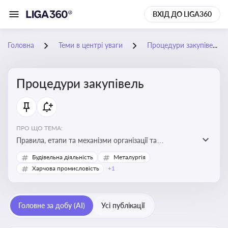
ВХІД ДО LIGA360
Головна
Теми в центрі уваги
Процедури закупівель
Процедури закупівель
ПРО ЩО ТЕМА:
Правила, етапи та механізми організації та
проведення закупівель товарів, робіт та послуг за
Будівельна діяльність
Металургія
державні чи публічні кошти
Харчова промисловість
+1
Головне за добу (AI)
Усі публікації