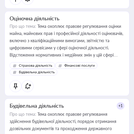
Оціночна діяльність
Про що тема:
Тема охоплює правове регулювання оцінки
майна, майнових прав і професійної діяльності оцінювачів,
включно з кваліфікаційними вимогами, звітністю та
цифровими сервісами у сфері оціночної діяльності.
Відстеження нормативних і медійних змін у цій сфері
корисне для власника бізнесу, керівника, юриста або
Страхова діяльність
Фінансові послуги
бухгалтера під час оподаткування, приватизації, оренди
Будівельна діяльність
державного майна, корпоративних угод і перевірки
статусу суб'єктів оціночної діяльності
Будівельна діяльність
+1
Про що тема:
Тема охоплює правове регулювання
здійснення будівельної діяльності, порядок отримання
дозвільних документів та проходження державного