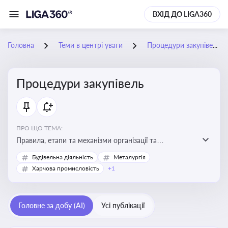
ВХІД ДО LIGA360
Головна
Теми в центрі уваги
Процедури закупівель
Процедури закупівель
ПРО ЩО ТЕМА:
Правила, етапи та механізми організації та
проведення закупівель товарів, робіт та послуг за
Будівельна діяльність
Металургія
державні чи публічні кошти
Харчова промисловість
+1
Головне за добу (AI)
Усі публікації