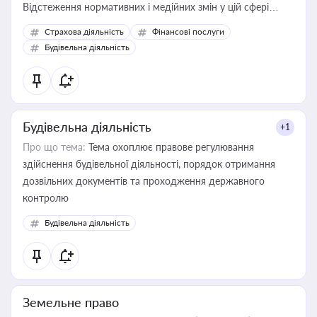
Відстеження нормативних і медійних змін у цій сфері
корисне для власника бізнесу, керівника, юриста або
Страхова діяльність
Фінансові послуги
бухгалтера під час оподаткування, приватизації, оренди
Будівельна діяльність
державного майна, корпоративних угод і перевірки
статусу суб'єктів оціночної діяльності
Будівельна діяльність
+1
Про що тема:
Тема охоплює правове регулювання
здійснення будівельної діяльності, порядок отримання
дозвільних документів та проходження державного
контролю
Будівельна діяльність
Земельне право