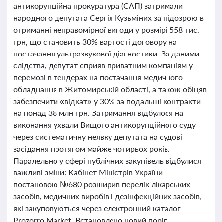
антикорупційна прокуратура (САП) затримали
народного депутата Сергія Кузьміних за підозрою в
отриманні неправомірної вигоди у розмірі 558 тис.
грн, що становить 30% вартості договору на
постачання ультразвукової діагностики. За даними
слідства, депутат сприяв приватним компаніям у
перемозі в тендерах на постачання медичного
обладнання в Житомирській області, а також обіцяв
забезпечити «відкат» у 30% за подальші контракти
на понад 38 млн грн. Затримання відбулося на
виконання ухвали Вищого антикорупційного суду
через систематичну неявку депутата на судові
засідання протягом майже чотирьох років.
Паралельно у сфері публічних закупівель відбулися
важливі зміни: Кабінет Міністрів України
постановою №680 розширив перелік лікарських
засобів, медичних виробів і дезінфекційних засобів,
які закуповуються через електронний каталог
Prozorro Market. Встановлено новий поріг