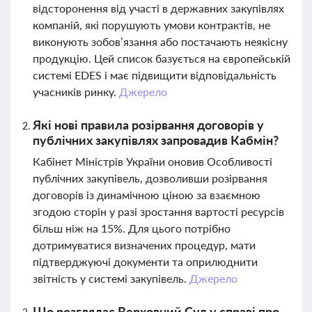
відсторонення від участі в державних закупівлях
компаній, які порушують умови контрактів, не
виконують зобов’язання або постачають неякісну
продукцію. Цей список базується на європейській
системі EDES і має підвищити відповідальність
учасників ринку.
Джерело
Які нові правила розірвання договорів у
публічних закупівлях запровадив Кабмін?
Кабінет Міністрів України оновив Особливості
публічних закупівель, дозволивши розірвання
договорів із динамічною ціною за взаємною
згодою сторін у разі зростання вартості ресурсів
більш ніж на 15%. Для цього потрібно
дотримуватися визначених процедур, мати
підтверджуючі документи та оприлюднити
звітність у системі закупівель.
Джерело
Що розглядає Верховний Суд у справі про