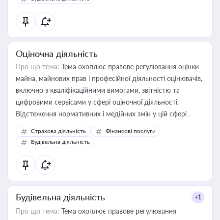
Оціночна діяльність
Про що тема:
Тема охоплює правове регулювання оцінки
майна, майнових прав і професійної діяльності оцінювачів,
включно з кваліфікаційними вимогами, звітністю та
цифровими сервісами у сфері оціночної діяльності.
Відстеження нормативних і медійних змін у цій сфері
корисне для власника бізнесу, керівника, юриста або
Страхова діяльність
Фінансові послуги
бухгалтера під час оподаткування, приватизації, оренди
Будівельна діяльність
державного майна, корпоративних угод і перевірки
статусу суб'єктів оціночної діяльності
Будівельна діяльність
+1
Про що тема:
Тема охоплює правове регулювання