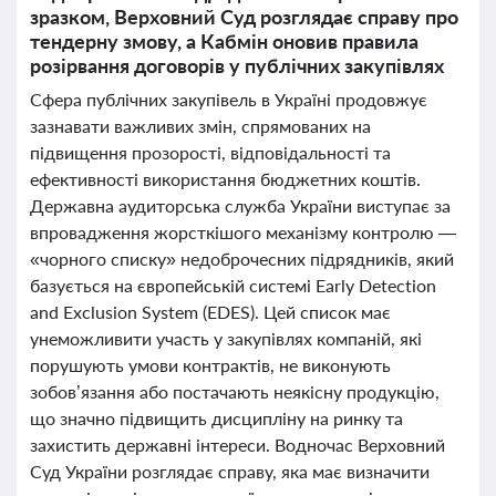
зразком, Верховний Суд розглядає справу про
тендерну змову, а Кабмін оновив правила
розірвання договорів у публічних закупівлях
Сфера публічних закупівель в Україні продовжує
зазнавати важливих змін, спрямованих на
підвищення прозорості, відповідальності та
ефективності використання бюджетних коштів.
Державна аудиторська служба України виступає за
впровадження жорсткішого механізму контролю —
«чорного списку» недоброчесних підрядників, який
базується на європейській системі Early Detection
and Exclusion System (EDES). Цей список має
унеможливити участь у закупівлях компаній, які
порушують умови контрактів, не виконують
зобов’язання або постачають неякісну продукцію,
що значно підвищить дисципліну на ринку та
захистить державні інтереси. Водночас Верховний
Суд України розглядає справу, яка має визначити