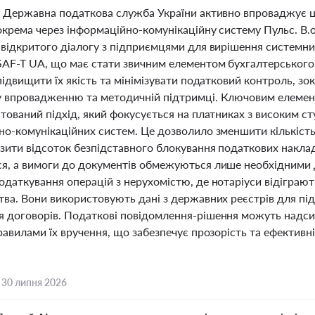
і Державна податкова служба України активно впроваджує ц
зокрема через інформаційно-комунікаційну систему Пульс. В
 відкритого діалогу з підприємцями для вирішення системн
SAF-T UA, що має стати звичним елементом бухгалтерського 
підвищити їх якість та мінімізувати податковий контроль, зо
 впровадженню та методичній підтримці. Ключовим елемен
нтований підхід, який фокусується на платниках з високим с
но-комунікаційних систем. Це дозволило зменшити кількість
изити відсоток безпідставного блокування податкових накла
я, а вимоги до документів обмежуються лише необхідними 
одаткування операцій з нерухомістю, де нотаріуси відіграю
тва. Вони використовують дані з державних реєстрів для пі
договорів. Податкові повідомлення-рішення можуть надсилат
равилами їх вручення, що забезпечує прозорість та ефектив
,
30 липня 2026