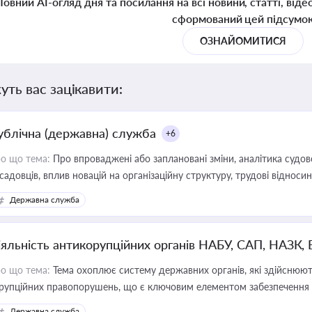
Повний AI-огляд дня та посилання на всі новини, статті, віде
сформований цей підсумо
ОЗНАЙОМИТИСЯ
уть вас зацікавити:
ублічна (державна) служба
+6
о що тема:
Про впроваджені або заплановані зміни, аналітика судо
садовців, вплив новацій на організаційну структуру, трудові віднос
Державна служба
іяльність антикорупційних органів НАБУ, САП, НАЗК,
о що тема:
Тема охоплює систему державних органів, які здійснюють
рупційних правопорушень, що є ключовим елементом забезпечення п
 бізнесі
Державна служба