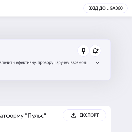
ВХІД ДО LIGA360
зпечити ефективну, прозору і зручну взаємодію
латформу "Пульс"
ЕКСПОРТ