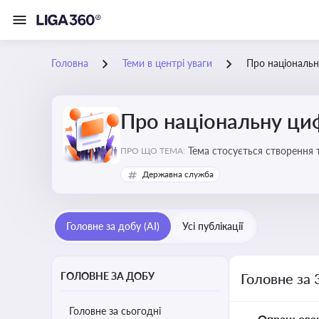
Головна
Теми в центрі уваги
Про національн
Про національну ци
Тема стосується створення 
ПРО ЩО ТЕМА:
бізнесу з органами виконав
Державна служба
Головне за добу (AI)
Усі публікації
ГОЛОВНЕ ЗА ДОБУ
Головне за 
Головне за сьогодні
Опрацьова