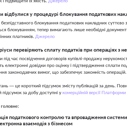
к і підвищити їх якість.
Джерело
ни відбулися у процедурі блокування податкових на
 безпідставного блокування податкових накладних суттєво зн
ся блокуванням, тепер вимагають лише необхідні документ
інних платників.
Джерело
ріуси перевіряють сплату податків при операціях з н
и під час посвідчення договорів купівлі-продажу нерухомос
ь електронні довідки про оцінку і підтвердження сплати по
ня законодавчих вимог, що забезпечує законність операцій
тань — це короткий підсумок змісту публікацій за день. По
 підсумок за добу доступні у
комерційній версії Платформи
 головне:
ція податкового контролю та впровадження системи 
лектронна взаємодія з бізнесом