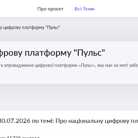
Про проєкт
Всі Теми
у цифрову платформу "Пульс"
фрову платформу "Пульс"
та впровадження цифрової платформи «Пульс», яка має на меті забе
чої влади
30.07.2026 по темі: Про національну цифрову п
но:
15738 джерел