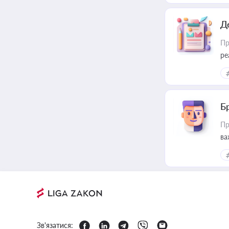
Д
Пр
ре
Б
Пр
ва
Зв'язатися: