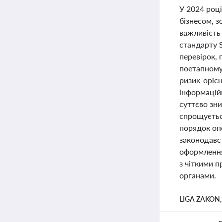
У 2024 роц
бізнесом, 
важливість
стандарту 
перевірок, 
поетапному
ризик-оріє
інформацій
суттєво зн
спрощуєтьс
порядок оп
законодавс
оформлення 
з чіткими п
органами.
LIGA ZAKON