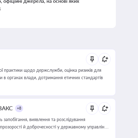
о, офіційні джерела, на основі яких
к
вої практики щодо держслужби, оцінка ризиків для
ини в органах влади, дотримання етичних стандартів
 ВАКС
+8
 запобігання, виявлення та розслідування
розорості й доброчесності у державному управлінні