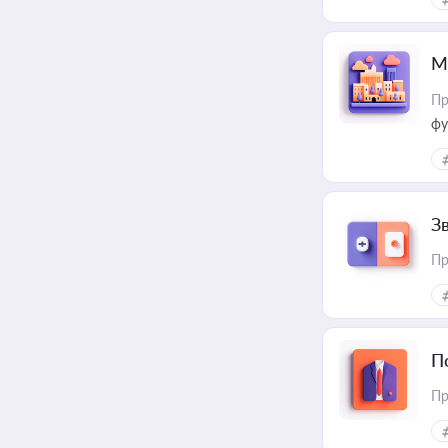
М
Пр
фу
З
Пр
П
Пр