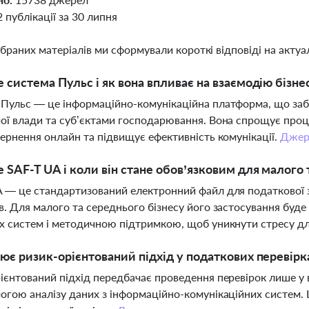
2 публікації за 30 липня
ібраних матеріалів ми сформували короткі відповіді на актуал
 система Пульс і як вона впливає на взаємодію бізне
Пульс — це інформаційно-комунікаційна платформа, що за
ої влади та суб’єктами господарювання. Вона спрощує про
вернення онлайн та підвищує ефективність комунікації.
Джер
 SAF-T UA і коли він стане обов’язковим для малого 
 — це стандартизований електронний файл для податкової з
в. Для малого та середнього бізнесу його застосування буде
х систем і методичною підтримкою, щоб уникнути стресу д
ює ризик-орієнтований підхід у податкових перевірк
ієнтований підхід передбачає проведення перевірок лише у 
огою аналізу даних з інформаційно-комунікаційних систем. 