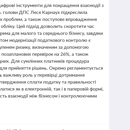
ифрові інструменти для покращення взаємодії з
.о. голови ДПС Леся Карнаух підкреслила
их проблем, а також поступове впровадження
обліку. Цей підхід дозволить скоротити час
крема для малого та середнього бізнесу, завдяки
том модернізації податкового контролю є
тупенем ризику, визначеним за допомогою
 позапланових перевірок на 26%, а також
дних. Для сумлінних платників процедура
для прийняття рішень. Окремо регламентується
ть важливу роль у перевірці дотримання
дтвердження сплати податку та правильності
ися як в електронній, так і в паперовій формі,
ність взаємодії між бізнесом і контролюючими