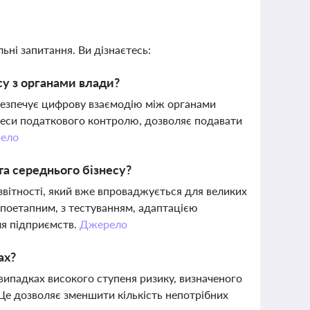
ьні запитання. Ви дізнаєтесь:
су з органами влади?
безпечує цифрову взаємодію між органами
цеси податкового контролю, дозволяє подавати
ело
та середнього бізнесу?
вітності, який вже впроваджується для великих
 поетапним, з тестуванням, адаптацією
ля підприємств.
Джерело
ах?
випадках високого ступеня ризику, визначеного
Це дозволяє зменшити кількість непотрібних