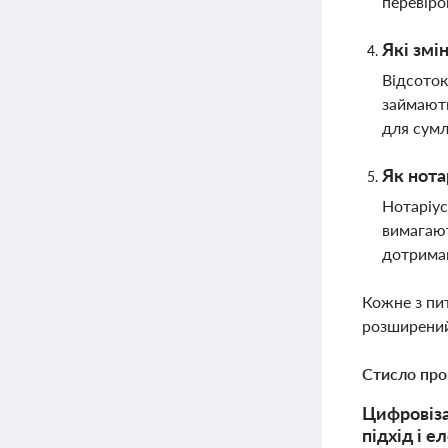
перевіро
Які змі
Відсоток
займають
для сумл
Як нота
Нотаріус
вимагают
дотриман
Кожне з пи
розширений
Стисло про
Цифровіза
підхід і е