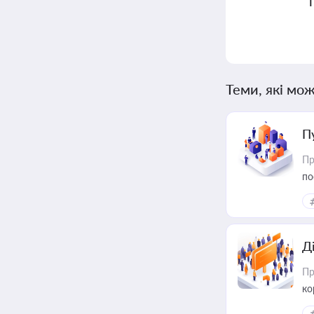
Теми, які мож
П
Пр
по
Д
Пр
ко
та