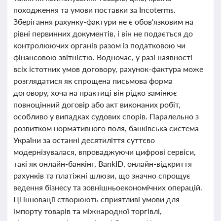
походження та умови поставки за Incoterms.
Зберігання рахунку-фактури не є обов'язковим на
рівні первинних документів, і він не подається до
контролюючих органів разом із податковою чи
фінансовою звітністю. Водночас, у разі наявності
всіх істотних умов договору, рахунок-фактура може
розглядатися як спрощена письмова форма
договору, хоча на практиці він рідко замінює
повноцінний договір або акт виконаних робіт,
особливо у випадках судових спорів. Паралельно з
розвитком нормативного поля, банківська система
України за останні десятиліття суттєво
модернізувалася, впроваджуючи цифрові сервіси,
такі як онлайн-банкінг, BankID, онлайн-відкриття
рахунків та платіжні шлюзи, що значно спрощує
ведення бізнесу та зовнішньоекономічних операцій.
Ці інновації створюють сприятливі умови для
імпорту товарів та міжнародної торгівлі,