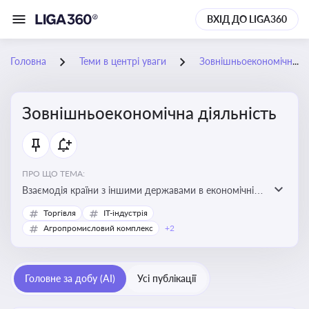
ВХІД ДО LIGA360
Головна
Теми в центрі уваги
Зовнішньоекономічна діяльність
Зовнішньоекономічна діяльність
ПРО ЩО ТЕМА:
Взаємодія країни з іншими державами в економічній
сфері, включаючи експорт та імпорт товарів і послуг,
Торгівля
IT-індустрія
міжнародні фінансові операції, інвестиції, торгівлю,
Агропромисловий комплекс
+2
митне регулювання
Головне за добу (AI)
Усі публікації