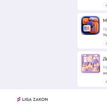
М
Пр
Ук
ін
Д
Пр
ек