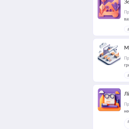
З
Пр
ва
ре
М
Пр
гр
Лі
Пр
не