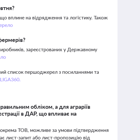
овтня?
 що вплине на відрядження та логістику. Також
ерело
 фермерів?
 виробників, зареєстрованих у Державному
ло
вний список першоджерел з посиланнями та
 LIGA360.
равильним обліком, а для аграріїв
єстрації в ДАР, що впливає на
зокрема ТОВ, можливе за умови підтвердження
є лист-запит або лист-пропозицію від