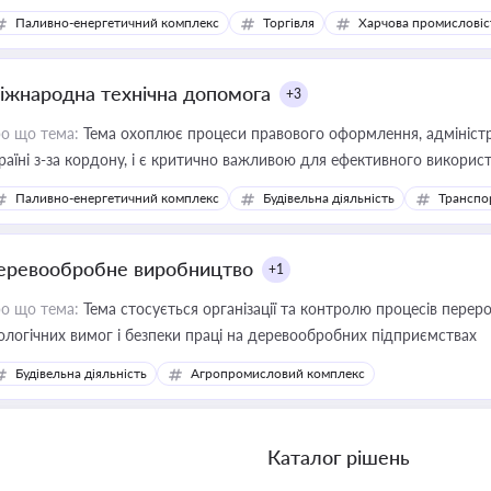
Паливно-енергетичний комплекс
Торгівля
Харчова промисловіс
іжнародна технічна допомога
+3
о що тема:
Тема охоплює процеси правового оформлення, адміністр
раїні з-за кордону, і є критично важливою для ефективного використ
фраструктурних проєктів
Паливно-енергетичний комплекс
Будівельна діяльність
Транспо
еревообробне виробництво
+1
о що тема:
Тема стосується організації та контролю процесів перер
ологічних вимог і безпеки праці на деревообробних підприємствах
Будівельна діяльність
Агропромисловий комплекс
Каталог рішень