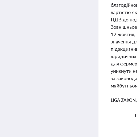
благодійно
вартістю як
ПДВ до под
Зовнішньоек
12 жовтня,
значення дл
підакцизни
юридичних 
для фермері
уникнути н
за законода
майбутньом
LIGA ZAKON