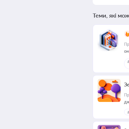
Теми, які мож
Пр
он
З
Пр
дж