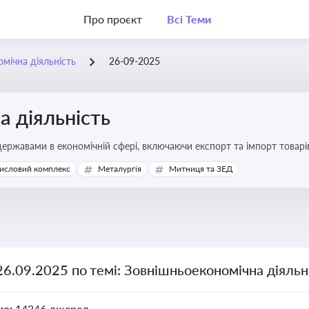
Про проєкт
Всі Теми
мічна діяльність
26-09-2025
 діяльність
ержавами в економічній сфері, включаючи експорт та імпорт товарів 
 регулювання
исловий комплекс
Металургія
Митниця та ЗЕД
26.09.2025 по темі: Зовнішньоекономічна діяльн
но:
14346 джерел