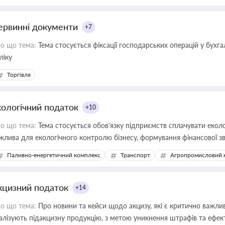
ервинні документи
+7
о що тема:
Тема стосується фіксації господарських операцій у бухг
ліку
Торгівля
кологічний податок
+10
о що тема:
Тема стосується обов’язку підприємств сплачувати еколо
жлива для екологічного контролю бізнесу, формування фінансової 
конодавства
Паливно-енергетичний комплекс
Транспорт
Агропромисловий 
кцизний податок
+14
о що тема:
Про новини та кейси щодо акцизу, які є критично важли
алізують підакцизну продукцію, з метою уникнення штрафів та ефек