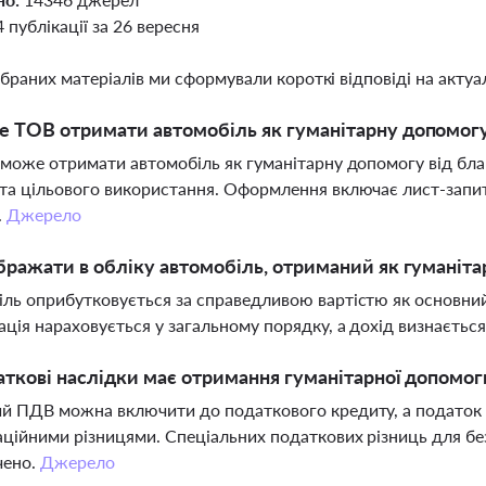
4 публікації за 26 вересня
ібраних матеріалів ми сформували короткі відповіді на актуал
 ТОВ отримати автомобіль як гуманітарну допомогу
 може отримати автомобіль як гуманітарну допомогу від бл
та цільового використання. Оформлення включає лист-запит
.
Джерело
бражати в обліку автомобіль, отриманий як гуманіт
ль оприбутковується за справедливою вартістю як основний 
ція нараховується у загальному порядку, а дохід визнаєтьс
аткові наслідки має отримання гуманітарної допомоги
й ПДВ можна включити до податкового кредиту, а податок
ційними різницями. Спеціальних податкових різниць для бе
чено.
Джерело