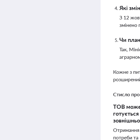
Які змі
З 12 жов
змінено 
Чи план
Так, Мін
аграрном
Кожне з пи
розширений
Стисло про
ТОВ може 
готується 
зовнішньо
Отримання 
потреби та