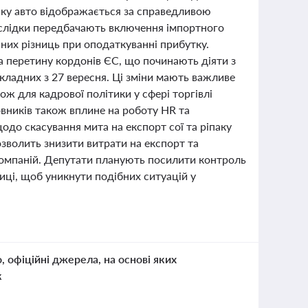
іку авто відображається за справедливою
 наслідки передбачають включення імпортного
них різниць при оподаткуванні прибутку.
ла перетину кордонів ЄС, що починають діяти з
кладних з 27 вересня. Ці зміни мають важливе
ож для кадрової політики у сфері торгівлі
овників також вплине на роботу HR та
до скасування мита на експорт сої та ріпаку
озволить знизити витрати на експорт та
компаній. Депутати планують посилити контроль
ниці, щоб уникнути подібних ситуацій у
о, офіційні джерела, на основі яких
к