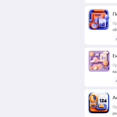
П
Пр
об
Е
Пр
ва
за
А
Пр
ре