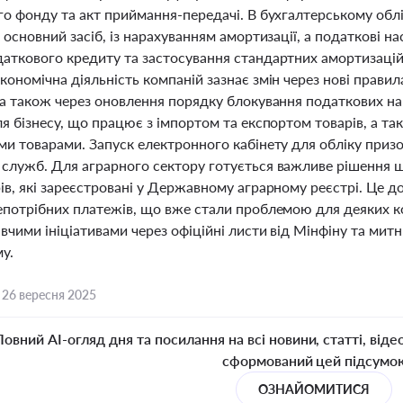
го фонду та акт приймання-передачі. В бухгалтерському обл
 основний засіб, із нарахуванням амортизації, а податкові
аткового кредиту та застосування стандартних амортизацій
ономічна діяльність компаній зазнає змін через нові прави
 а також через оновлення порядку блокування податкових на
я бізнесу, що працює з імпортом та експортом товарів, а так
ми товарами. Запуск електронного кабінету для обліку приз
служб. Для аграрного сектору готується важливе рішення що
в, які зареєстровані у Державному аграрному реєстрі. Це д
епотрібних платежів, що вже стали проблемою для деяких 
вчими ініціативами через офіційні листи від Мінфіну та мит
у.
,
26 вересня 2025
Повний AI-огляд дня та посилання на всі новини, статті, віде
сформований цей підсумо
ОЗНАЙОМИТИСЯ