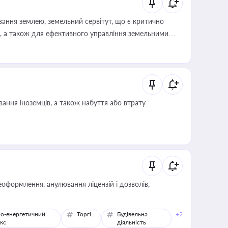
ування землею, земельний сервітут, що є критично
, а також для ефективного управління земельними
ання іноземців, а також набуття або втрату
оформлення, анулювання ліцензій і дозволів,
о-енергетичний
Торгівля
Будівельна
+2
кс
діяльність