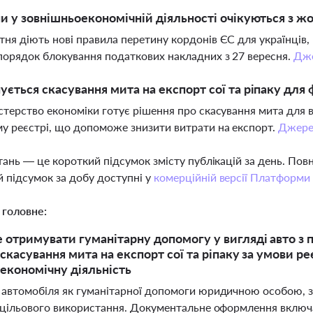
ни у зовнішньоекономічній діяльності очікуються з ж
тня діють нові правила перетину кордонів ЄС для українців,
порядок блокування податкових накладних з 27 вересня.
Дж
ується скасування мита на експорт сої та ріпаку для
істерство економіки готує рішення про скасування мита для
у реєстрі, що допоможе знизити витрати на експорт.
Джере
тань — це короткий підсумок змісту публікацій за день. По
 підсумок за добу доступні у
комерційній версії Платформи
 головне:
отримувати гуманітарну допомогу у вигляді авто з п
скасування мита на експорт сої та ріпаку за умови ре
економічну діяльність
автомобіля як гуманітарної допомоги юридичною особою, 
 цільового використання. Документальне оформлення включа