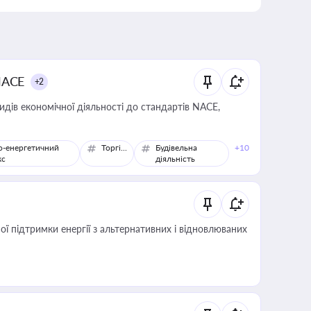
NACE
+2
идів економічної діяльності до стандартів NACE,
о-енергетичний
Торгівля
Будівельна
+10
кс
діяльність
 підтримки енергії з альтернативних і відновлюваних