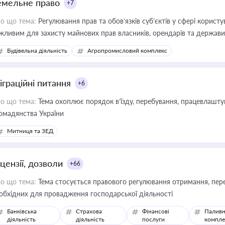
емельне право
+7
о що тема:
Регулювання прав та обов’язків суб’єктів у сфері корист
жливим для захисту майнових прав власників, орендарів та держави
сурсами
Будівельна діяльність
Агропромисловий комплекс
іграційні питання
+6
о що тема:
Тема охоплює порядок в’їзду, перебування, працевлаштув
омадянства України
Митниця та ЗЕД
цензії, дозволи
+66
о що тема:
Тема стосується правового регулювання отримання, пере
обхідних для провадження господарської діяльності
Банківська
Страхова
Фінансові
Паливн
діяльність
діяльність
послуги
компле