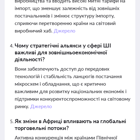
виробництва та вводить високі митні тарифи на
імпорт, що зменшує залежність від зовнішніх
постачальників і змінює структуру імпорту,
сприяючи перетворенню країни на світовий
виробничий хаб.
Джерело
Чому стратегічні альянси у сфері ШІ
важливі для зовнішньоекономічної
діяльності?
Вони забезпечують доступ до передових
технологій і стабільність ланцюгів постачання
мікросхем і обладнання, що є критично
важливим для розвитку національних економік і
підтримки конкурентоспроможності на світовому
ринку.
Джерело
Як зміни в Африці впливають на глобальні
торговельні потоки?
Активна конкуренція між країнами Північної