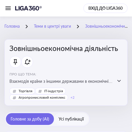
ВХІД ДО LIGA360
Головна
Теми в центрі уваги
Зовнішньоекономічна діяльність
Зовнішньоекономічна діяльність
ПРО ЩО ТЕМА:
Взаємодія країни з іншими державами в економічній
сфері, включаючи експорт та імпорт товарів і послуг,
Торгівля
IT-індустрія
міжнародні фінансові операції, інвестиції, торгівлю,
Агропромисловий комплекс
+2
митне регулювання
Головне за добу (AI)
Усі публікації