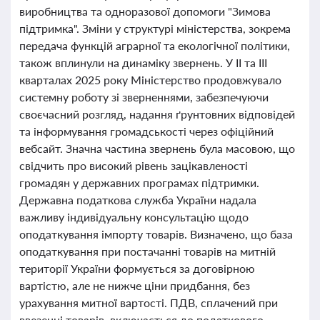
виробництва та одноразової допомоги "Зимова
підтримка". Зміни у структурі міністерства, зокрема
передача функцій аграрної та екологічної політики,
також вплинули на динаміку звернень. У ІІ та ІІІ
кварталах 2025 року Міністерство продовжувало
системну роботу зі зверненнями, забезпечуючи
своєчасний розгляд, надання ґрунтовних відповідей
та інформування громадськості через офіційний
вебсайт. Значна частина звернень була масовою, що
свідчить про високий рівень зацікавленості
громадян у державних програмах підтримки.
Державна податкова служба України надала
важливу індивідуальну консультацію щодо
оподаткування імпорту товарів. Визначено, що база
оподаткування при постачанні товарів на митній
території України формується за договірною
вартістю, але не нижче ціни придбання, без
урахування митної вартості. ПДВ, сплачений при
ввезенні товарів, включається до податкового