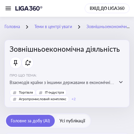
ВХІД ДО LIGA360
Головна
Теми в центрі уваги
Зовнішньоекономічна діяльність
Зовнішньоекономічна діяльність
ПРО ЩО ТЕМА:
Взаємодія країни з іншими державами в економічній
сфері, включаючи експорт та імпорт товарів і послуг,
Торгівля
IT-індустрія
міжнародні фінансові операції, інвестиції, торгівлю,
Агропромисловий комплекс
+2
митне регулювання
Головне за добу (AI)
Усі публікації