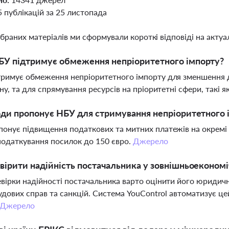
5 публікацій за 25 листопада
ібраних матеріалів ми сформували короткі відповіді на актуал
БУ підтримує обмеження непріоритетного імпорту?
римує обмеження непріоритетного імпорту для зменшення деф
йну, та для спрямування ресурсів на пріоритетні сфери, такі я
оди пропонує НБУ для стримування непріоритетного 
онує підвищення податкових та митних платежів на окремі ка
одаткування посилок до 150 євро.
Джерело
вірити надійність постачальника у зовнішньоекономі
вірки надійності постачальника варто оцінити його юридични
судових справ та санкцій. Система YouControl автоматизує ц
Джерело