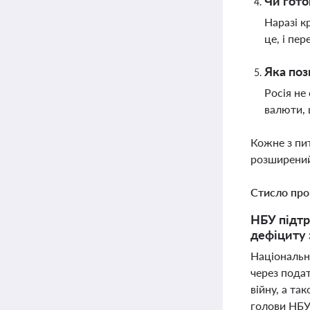
Чи гото
Наразі к
це, і пе
Яка поз
Росія не
валюти, 
Кожне з пи
розширений
Стисло про
НБУ підтр
дефіциту 
Національн
через подат
війну, а та
голови НБУ 