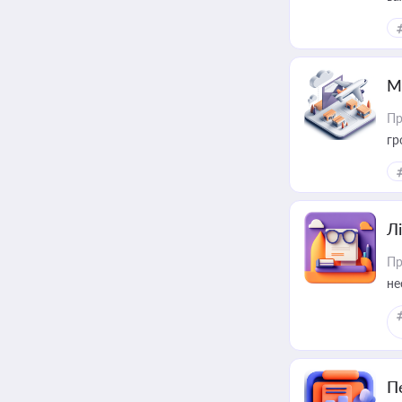
ре
М
Пр
гр
Лі
Пр
не
П