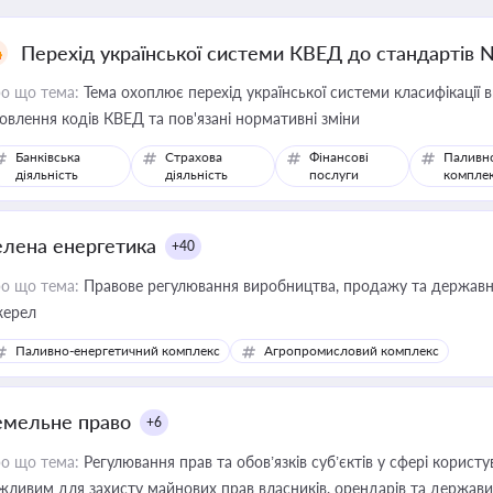
Перехід української системи КВЕД до стандартів 
о що тема:
Тема охоплює перехід української системи класифікації в
овлення кодів КВЕД та пов'язані нормативні зміни
Банківська
Страхова
Фінансові
Паливн
діяльність
діяльність
послуги
компле
елена енергетика
+40
о що тема:
Правове регулювання виробництва, продажу та державної
ерел
Паливно-енергетичний комплекс
Агропромисловий комплекс
емельне право
+6
о що тема:
Регулювання прав та обов’язків суб’єктів у сфері корист
жливим для захисту майнових прав власників, орендарів та держави