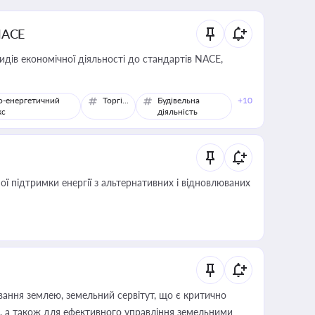
NACE
идів економічної діяльності до стандартів NACE,
о-енергетичний
Торгівля
Будівельна
+10
кс
діяльність
 підтримки енергії з альтернативних і відновлюваних
ування землею, земельний сервітут, що є критично
, а також для ефективного управління земельними