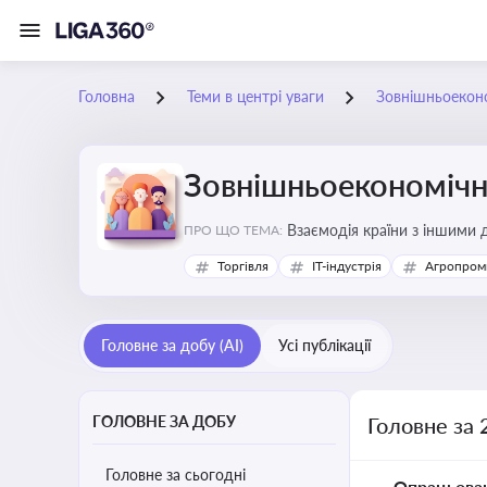
Головна
Теми в центрі уваги
Зовнішньоеконо
Зовнішньоекономічна
Взаємодія країни з іншими д
ПРО ЩО ТЕМА:
інвестиції, торгівлю, митне
Торгівля
IT-індустрія
Агропром
Головне за добу (AI)
Усі публікації
ГОЛОВНЕ ЗА ДОБУ
Головне за 
Головне за сьогодні
Опрацьова