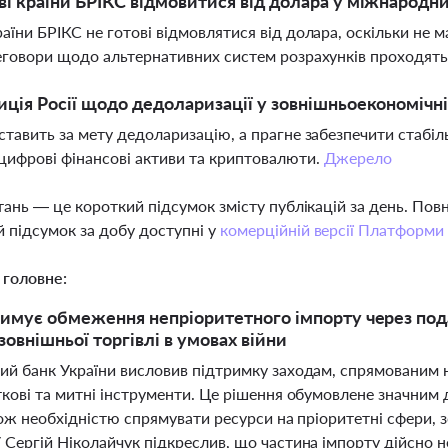
ві країни БРІКС відмовитися від долара у міжнародн
раїни БРІКС не готові відмовлятися від долара, оскільки н
реговори щодо альтернативних систем розрахунків проходять
иція Росії щодо дедоларизації у зовнішньоекономічні
 ставить за мету дедоларизацію, а прагне забезпечити стабіл
цифрові фінансові активи та криптовалюти.
Джерело
тань — це короткий підсумок змісту публікацій за день. По
 підсумок за добу доступні у
комерційній версії Платформи
 головне:
имує обмеження непріоритетного імпорту через пода
зовнішньої торгівлі в умовах війни
ий банк України висловив підтримку заходам, спрямованим 
кові та митні інструменти. Це рішення обумовлене значним д
кож необхідністю спрямувати ресурси на пріоритетні сфери, 
Сергій Ніколайчук підкреслив, що частина імпорту дійсно н