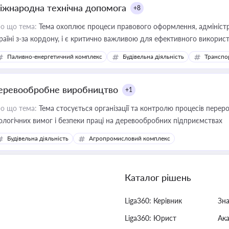
іжнародна технічна допомога
+8
о що тема:
Тема охоплює процеси правового оформлення, адміністр
раїні з-за кордону, і є критично важливою для ефективного використ
фраструктурних проєктів
Паливно-енергетичний комплекс
Будівельна діяльність
Транспо
еревообробне виробництво
+1
о що тема:
Тема стосується організації та контролю процесів перер
ологічних вимог і безпеки праці на деревообробних підприємствах
Будівельна діяльність
Агропромисловий комплекс
Каталог рішень
Liga360: Керівник
Зн
Liga360: Юрист
Ак