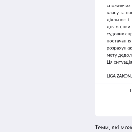
споживчих 
класу та по
діяльності
для оцінки 
судових спр
постачання.
розрахунках
мету дедола
Ця ситуація
LIGA ZAKON
Теми, які мож