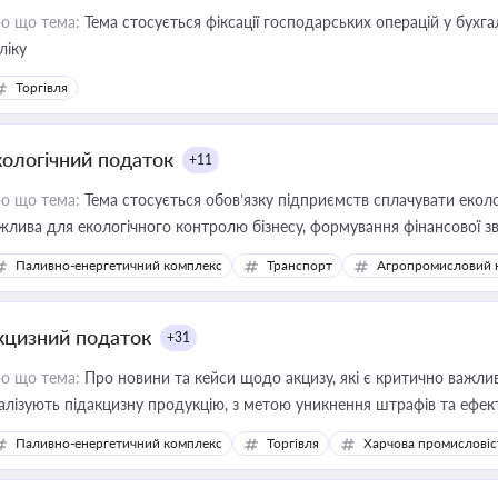
о що тема:
Тема стосується фіксації господарських операцій у бухг
ліку
Торгівля
кологічний податок
+11
о що тема:
Тема стосується обов’язку підприємств сплачувати еколо
жлива для екологічного контролю бізнесу, формування фінансової 
конодавства
Паливно-енергетичний комплекс
Транспорт
Агропромисловий 
кцизний податок
+31
о що тема:
Про новини та кейси щодо акцизу, які є критично важли
алізують підакцизну продукцію, з метою уникнення штрафів та ефек
Паливно-енергетичний комплекс
Торгівля
Харчова промисловіс