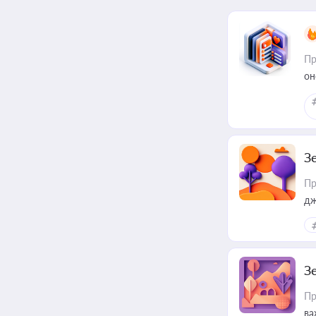
Пр
он
З
Пр
дж
З
Пр
ва