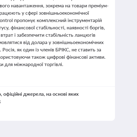
ого навантаження, зокрема на товари преміум-
 працюють у сфері зовнішньоекономічної
Control пропонує комплексний інструментарій
су, фінансової стабільності, наявності боргів,
втрат і забезпечити стабільність ланцюгів
дмовлятися від долара у зовнішньоекономічних
осія, як один із членів БРІКС, не ставить за
икористовуючи також цифрові фінансові активи.
и для міжнародної торгівлі.
о, офіційні джерела, на основі яких
к