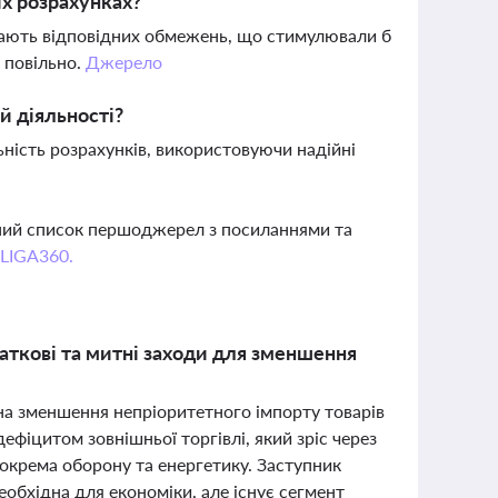
их розрахунках?
е мають відповідних обмежень, що стимулювали б
 повільно.
Джерело
й діяльності?
ьність розрахунків, використовуючи надійні
вний список першоджерел з посиланнями та
 LIGA360.
ткові та митні заходи для зменшення
на зменшення непріоритетного імпорту товарів
ефіцитом зовнішньої торгівлі, який зріс через
зокрема оборону та енергетику. Заступник
еобхідна для економіки, але існує сегмент