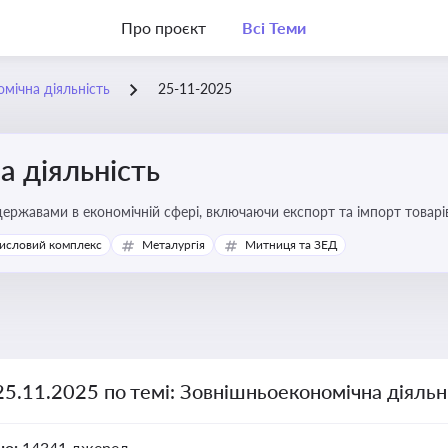
Про проєкт
Всі Теми
мічна діяльність
25-11-2025
 діяльність
ержавами в економічній сфері, включаючи експорт та імпорт товарів 
 регулювання
исловий комплекс
Металургія
Митниця та ЗЕД
25.11.2025 по темі: Зовнішньоекономічна діяльн
но:
14341 джерел