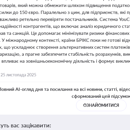
товарів, який можна обмежити шляхом підвищення податков
силки до 150 євро. Паралельно з цим, для підприємств, які
, важливо ретельно перевіряти постачальників. Система You
надійності контрагентів, що включає аналіз юридичного стату
ав та санкцій. Це допомагає мінімізувати ризики фінансових 
 У міжнародному контексті, країни БРІКС поки не готові ві
, що ускладнює створення альтернативних систем платежів. Р
ризацію, а прагне забезпечити стабільність розрахунків, в
 впливає на зовнішньоекономічну діяльність і формує виклик
,
25 листопада 2025
Повний AI-огляд дня та посилання на всі новини, статті, віде
сформований цей підсумо
ОЗНАЙОМИТИСЯ
уть вас зацікавити: