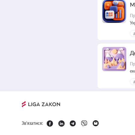
М
Пр
Ук
ін
Д
Пр
ек
Зв'язатися: