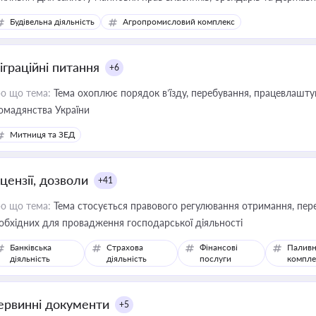
сурсами
Будівельна діяльність
Агропромисловий комплекс
іграційні питання
+6
о що тема:
Тема охоплює порядок в’їзду, перебування, працевлаштув
омадянства України
Митниця та ЗЕД
цензії, дозволи
+41
о що тема:
Тема стосується правового регулювання отримання, пере
обхідних для провадження господарської діяльності
Банківська
Страхова
Фінансові
Паливн
діяльність
діяльність
послуги
компле
ервинні документи
+5