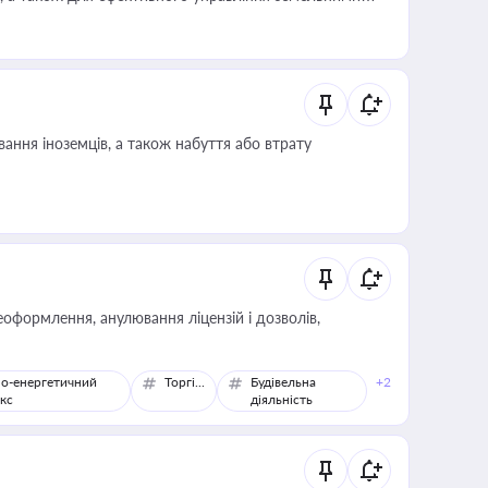
ання іноземців, а також набуття або втрату
оформлення, анулювання ліцензій і дозволів,
о-енергетичний
Торгівля
Будівельна
+2
кс
діяльність