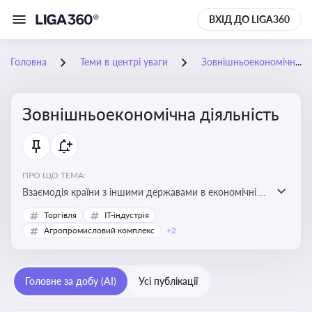
ВХІД ДО LIGA360
Головна
Теми в центрі уваги
Зовнішньоекономічна діяльність
Зовнішньоекономічна діяльність
ПРО ЩО ТЕМА:
Взаємодія країни з іншими державами в економічній
сфері, включаючи експорт та імпорт товарів і послуг,
Торгівля
IT-індустрія
міжнародні фінансові операції, інвестиції, торгівлю,
Агропромисловий комплекс
+2
митне регулювання
Головне за добу (AI)
Усі публікації