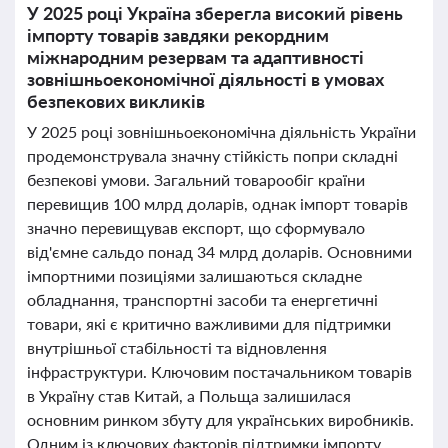
У 2025 році Україна зберегла високий рівень
імпорту товарів завдяки рекордним
міжнародним резервам та адаптивності
зовнішньоекономічної діяльності в умовах
безпекових викликів
У 2025 році зовнішньоекономічна діяльність України
продемонструвала значну стійкість попри складні
безпекові умови. Загальний товарообіг країни
перевищив 100 млрд доларів, однак імпорт товарів
значно перевищував експорт, що сформувало
від'ємне сальдо понад 34 млрд доларів. Основними
імпортними позиціями залишаються складне
обладнання, транспортні засоби та енергетичні
товари, які є критично важливими для підтримки
внутрішньої стабільності та відновлення
інфраструктури. Ключовим постачальником товарів
в Україну став Китай, а Польща залишилася
основним ринком збуту для українських виробників.
Одним із ключових факторів підтримки імпорту