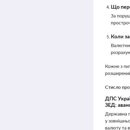
Що пере
За поруш
простроч
Коли за
Валютний
розрахун
Кожне з пи
розширений
Стисло про
ДПС Украї
ЗЕД: аван
Державна п
у зовнішньо
валюту та в