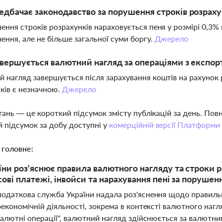
дбачає законодавство за порушення строків розраху
ення строків розрахунків нараховується пеня у розмірі 0,3%
ення, але не більше загальної суми боргу.
Джерело
вершується валютний нагляд за операціями з експорт
 нагляд завершується після зарахування коштів на рахунок
ків є незначною.
Джерело
тань — це короткий підсумок змісту публікацій за день. По
 підсумок за добу доступні у
комерційній версії Платформи
 головне:
ни роз'яснює правила валютного нагляду та строки р
сові платежі, інвойси та нарахування пені за порушен
одаткова служба України надала роз'яснення щодо правильно
економічній діяльності, зокрема в контексті валютного наг
алютні операції", валютний нагляд здійснюється за валютни