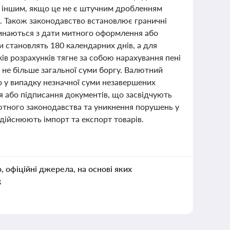
за іншим, якщо це не є штучним дробленням
. Також законодавство встановлює граничні
очинаються з дати митного оформлення або
и становлять 180 календарних днів, а для
ів розрахунків тягне за собою нарахування пені
е не більше загальної суми боргу. Валютний
о у випадку незначної суми незавершених
я або підписання документів, що засвідчують
ютного законодавства та уникнення порушень у
здійснюють імпорт та експорт товарів.
о, офіційні джерела, на основі яких
к