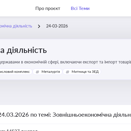
Про проєкт
Всі Теми
мічна діяльність
24-03-2026
 діяльність
ержавами в економічній сфері, включаючи експорт та імпорт товарів 
 регулювання
исловий комплекс
Металургія
Митниця та ЗЕД
24.03.2026 по темі: Зовнішньоекономічна діяльн
но:
14527 джерел