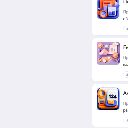
П
Пр
об
Е
Пр
ва
за
А
Пр
ре