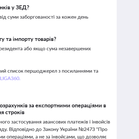
нків у ЗЕД?
 від суми заборгованості за кожен день
у та імпорту товарів?
 резидента або якщо сума незавершених
вний список першоджерел з посиланнями та
 LIGA360.
озрахунків за експортними операціями в
ня строків
го застосування авансових платежів і інвойсів
ляду. Відповідно до Закону України №2473 "Про
ми операціями, а не за інвойсами, що дозволяє