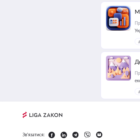
М
Пр
Ук
ін
Д
Пр
ек
Зв'язатися: