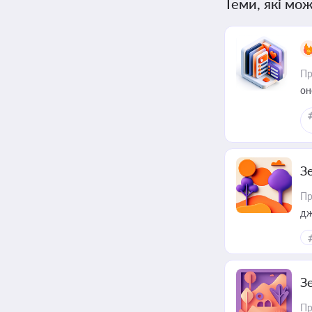
Теми, які мож
Пр
он
З
Пр
дж
З
Пр