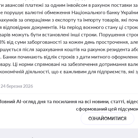
ти авансові платежі за одним інвойсом в рахунок поставки 
 не порушує валютні обмеження Національного банку України
ахунків за операціями з експорту та імпорту товарів, які п
відповідних документів. На період воєнного стану ці строк
арів можуть бути встановлені інші строки. Порушення строк
,3% від суми заборгованості за кожен день прострочення, ал
ершується після зарахування коштів на рахунок резидента аб
в. Банки починають відлік строків з дати митного оформленн
овару. Ці норми спрямовані на забезпечення дотримання вал
ономічній діяльності, що є важливим для підприємств, які 
,
24 березня 2026
Повний AI-огляд дня та посилання на всі новини, статті, віде
сформований цей підсумо
ОЗНАЙОМИТИСЯ