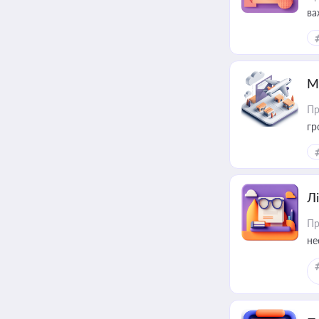
ва
ре
М
Пр
гр
Лі
Пр
не