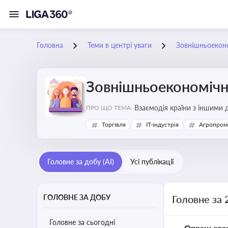
Головна
Теми в центрі уваги
Зовнішньоеконо
Зовнішньоекономічна
Взаємодія країни з іншими д
ПРО ЩО ТЕМА:
інвестиції, торгівлю, митне
Торгівля
IT-індустрія
Агропром
Головне за добу (AI)
Усі публікації
ГОЛОВНЕ ЗА ДОБУ
Головне за 
Головне за сьогодні
Опрацьова