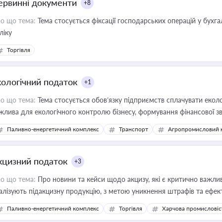
ервинні документи
+8
о що тема:
Тема стосується фіксації господарських операцій у бухг
ліку
Торгівля
кологічний податок
+1
о що тема:
Тема стосується обов’язку підприємств сплачувати еколо
жлива для екологічного контролю бізнесу, формування фінансової 
конодавства
Паливно-енергетичний комплекс
Транспорт
Агропромисловий 
кцизний податок
+3
о що тема:
Про новини та кейси щодо акцизу, які є критично важли
алізують підакцизну продукцію, з метою уникнення штрафів та ефек
Паливно-енергетичний комплекс
Торгівля
Харчова промисловіс