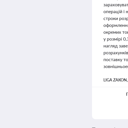
зараховува
операцій і
строки розр
оформлення 
окремих тов
у розмірі 0
нагляд зав
розрахункі
поставку т
зовнішньоек
LIGA ZAKON