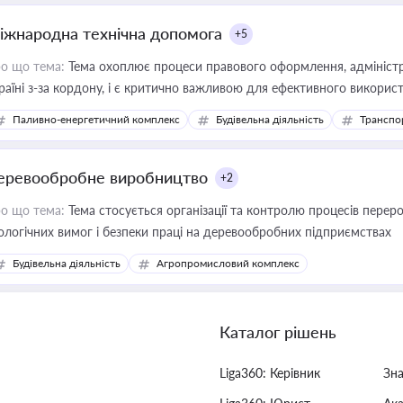
іжнародна технічна допомога
+5
о що тема:
Тема охоплює процеси правового оформлення, адміністр
раїні з-за кордону, і є критично важливою для ефективного використ
фраструктурних проєктів
Паливно-енергетичний комплекс
Будівельна діяльність
Транспо
еревообробне виробництво
+2
о що тема:
Тема стосується організації та контролю процесів перер
ологічних вимог і безпеки праці на деревообробних підприємствах
Будівельна діяльність
Агропромисловий комплекс
Каталог рішень
Liga360: Керівник
Зн