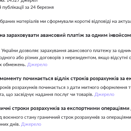
4 публікації за 24 березня
ібраних матеріалів ми сформували короткі відповіді на актуал
а зараховувати авансовий платіж за одним інвойсом 
 України дозволяє зарахування авансового платежу за одним
одного або різних договорів з нерезидентом, якщо відсутні
х обмежень.
Джерело
 моменту починається відлік строків розрахунків за
троків розрахунків починається з дати митного оформлення 
а, що засвідчує надання послуг чи товарів.
Джерело
ничні строки розрахунків за експортними операціями 
д воєнного стану граничний строк розрахунків за операціями
них днів.
Джерело