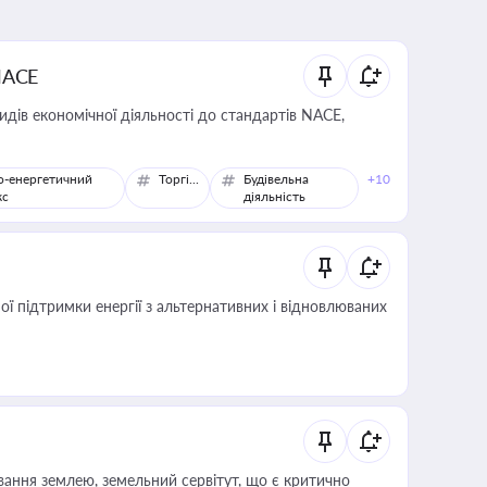
NACE
идів економічної діяльності до стандартів NACE,
о-енергетичний
Торгівля
Будівельна
+10
кс
діяльність
 підтримки енергії з альтернативних і відновлюваних
ування землею, земельний сервітут, що є критично