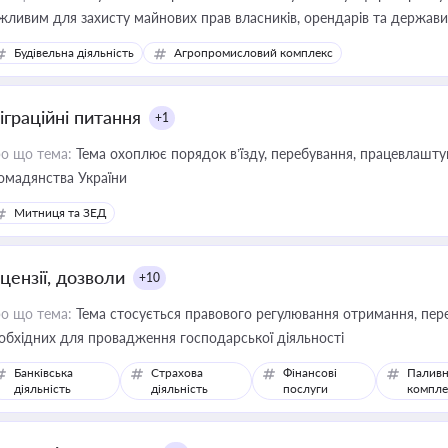
жливим для захисту майнових прав власників, орендарів та держави
сурсами
Будівельна діяльність
Агропромисловий комплекс
іграційні питання
+1
о що тема:
Тема охоплює порядок в’їзду, перебування, працевлаштув
омадянства України
Митниця та ЗЕД
цензії, дозволи
+10
о що тема:
Тема стосується правового регулювання отримання, пере
обхідних для провадження господарської діяльності
Банківська
Страхова
Фінансові
Паливн
діяльність
діяльність
послуги
компле