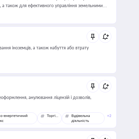
, а також для ефективного управління земельними
ання іноземців, а також набуття або втрату
оформлення, анулювання ліцензій і дозволів,
о-енергетичний
Торгівля
Будівельна
+2
кс
діяльність